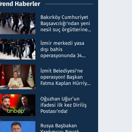
Trend Haberler
Bakırköy Cumhuriyet
Başsavcılığı'ndan yeni
nesil suç örgütlerine
operasyon: 50 şüpheli
hakkında gözaltı kararı
İzmir merkezli yasa
dışı bahis
operasyonunda 34
gözaltı: Yaklaşık 2
Milyar liralık para
İzmit Belediyesi'ne
trafiği tespit edildi
operasyon! Başkan
Fatma Kaplan Hürriyet
ve eşi gözaltına alındı
Oğuzhan Uğur’un
ifadesi ilk kez Diriliş
Postası'nda!
Rusya Başbakan
Yardımcısı Novak,