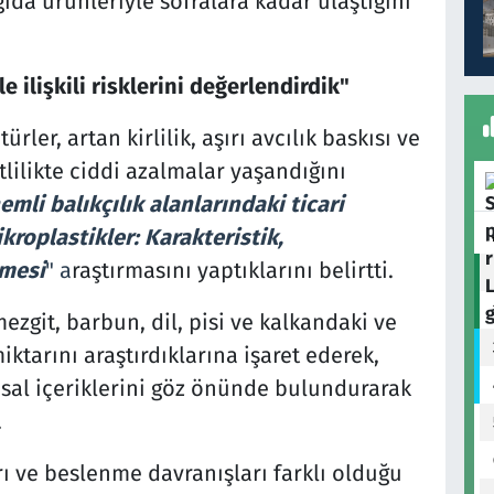
gıda ürünleriyle sofralara kadar ulaştığını
e ilişkili risklerini değerlendirdik"
ürler, artan kirlilik, aşırı avcılık baskısı ve
tlilikte ciddi azalmalar yaşandığını
mli balıkçılık alanlarındaki ticari
kroplastikler: Karakteristik,
rmesi
" a
raştırmasını yaptıklarını belirtti.
ezgit, barbun, dil, pisi ve kalkandaki ve
ktarını araştırdıklarına işaret ederek,
sal içeriklerini göz önünde bulundurarak
.
ı ve beslenme davranışları farklı olduğu