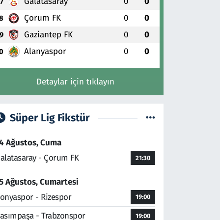
Galatasaray
0
0
7
Çorum FK
0
0
8
Gaziantep FK
0
0
9
Alanyaspor
0
0
0
Detaylar için tıklayın
Süper Lig Fikstür
4 Ağustos, Cuma
alatasaray - Çorum FK
21:30
5 Ağustos, Cumartesi
onyaspor - Rizespor
19:00
asımpaşa - Trabzonspor
19:00