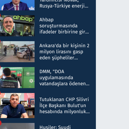
Rusya-Türkiye enerji
ortaklığının stratejik
nitelikte olduğunu
Ahbap
belirtti
soruşturmasında
ifadeler birbirine girdi:
Dokuz şüphelinin
ifadelerinden ortaya
Ankara'da bir kişinin 2
çıkan tablo şok etti
milyon lirasını gasp
eden şüpheliler
Kırıkkale'de yakalandı
DMM, "DOA
uygulamasında
vatandaşlara ödenen
iade tutarlarının
düşürüldüğü" iddiasını
Tutuklanan CHP Silivri
yalanladı
İlçe Başkanı Bulut'un
hesabında milyonluk
para trafiğine: Patron
talimat verdi, ben
Husiler: Suudi