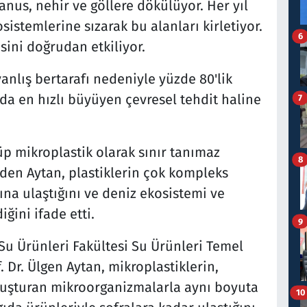
nus, nehir ve göllere dökülüyor. Her yıl
osistemlerine sızarak bu alanları kirletiyor.
6
esini doğrudan etkiliyor.
 yanlış bertarafı nedeniyle yüzde 80'lik
a en hızlı büyüyen çevresel tehdit haline
7
p mikroplastik olarak sınır tanımaz
8
 eden Aytan, plastiklerin çok kompleks
ına ulaştığını ve deniz ekosistemi ve
ğini ifade etti.
9
Su Ürünleri Fakültesi Su Ürünleri Temel
 Dr. Ülgen Aytan, mikroplastiklerin,
oluşturan mikroorganizmalarla aynı boyuta
10