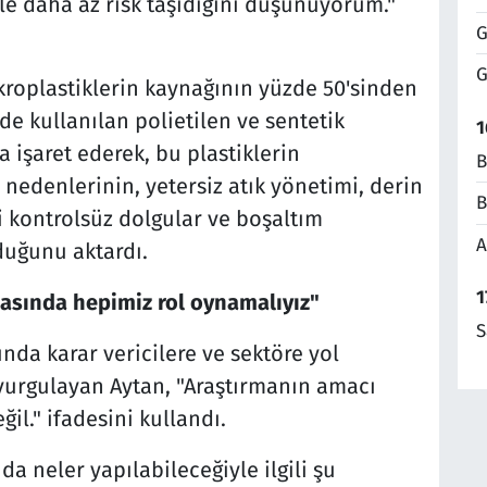
le daha az risk taşıdığını düşünüyorum."
G
G
mikroplastiklerin kaynağının yüzde 50'sinden
rde kullanılan polietilen ve sentetik
1
a işaret ederek, bu plastiklerin
B
nedenlerinin, yetersiz atık yönetimi, derin
B
ki kontrolsüz dolgular ve boşaltım
A
duğunu aktardı.
1
masında hepimiz rol oynamalıyız"
S
nda karar vericilere ve sektöre yol
ı vurgulayan Aytan, "Araştırmanın amacı
il." ifadesini kullandı.
a neler yapılabileceğiyle ilgili şu