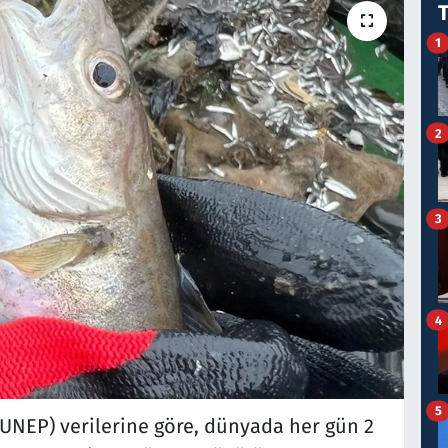
1
2
3
4
5
(UNEP) verilerine göre, dünyada her gün 2