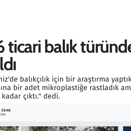
 ticari balık türünd
ldı
z'de balıkçılık için bir araştırma yaptıkl
şına bir adet mikroplastiğe rastladık ama
adar çıktı." dedi.
- 22:46
EME