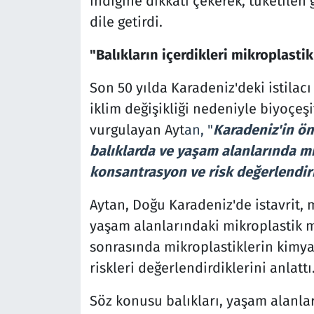
indiğine dikkati çekerek, tüketilen 
dile getirdi.
"Balıkların içerdikleri mikroplastikl
Son 50 yılda Karadeniz'deki istilacı t
iklim değişikliği nedeniyle biyoçeşi
vurgulayan Ayt
an, "
Karadeniz'in öne
balıklarda ve yaşam alanlarında mi
konsantrasyon ve risk değerlendi
Aytan, Doğu Karadeniz'de istavrit, m
yaşam alanlarındaki mikroplastik mi
sonrasında mikroplastiklerin kimya
riskleri değerlendirdiklerini anlattı
Söz konusu balıkları, yaşam alanlar