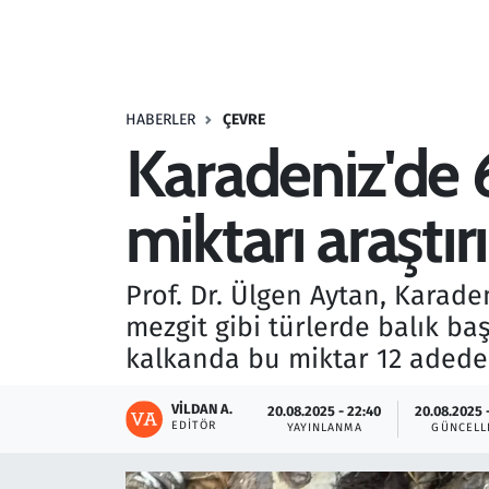
Resmi İlanlar
Rüya Tabirleri
HABERLER
ÇEVRE
Karadeniz'de 6
Sağlık
miktarı araştırı
Savunma Sanayi
Seçim 2023
Prof. Dr. Ülgen Aytan, Karadeni
mezgit gibi türlerde balık ba
Spor
kalkanda bu miktar 12 adede k
Teknoloji ve Bilim
VILDAN A.
20.08.2025 - 22:40
20.08.2025 
EDITÖR
YAYINLANMA
GÜNCELL
Televizyon