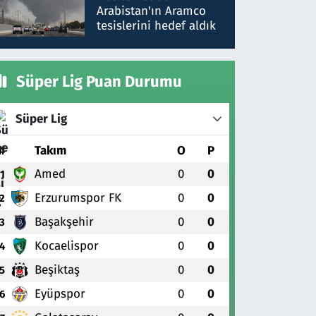
gönderdim
Arabistan'ın Aramco
tesislerini hedef aldık
Süper Lig Puan Durumu
Süper Lig
#
Takım
O
P
Amed
0
0
1
Erzurumspor FK
0
0
2
Başakşehir
0
0
3
Kocaelispor
0
0
4
Beşiktaş
0
0
5
Eyüpspor
0
0
6