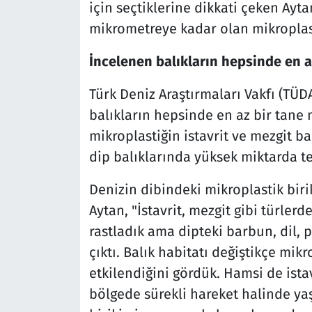
için seçtiklerine dikkati çeken Ayta
mikrometreye kadar olan mikroplasti
İncelenen balıkların hepsinde en a
Türk Deniz Araştırmaları Vakfı (TÜ
balıkların hepsinde en az bir tane m
mikroplastiğin istavrit ve mezgit ba
dip balıklarında yüksek miktarda tes
Denizin dibindeki mikroplastik bir
Aytan, "İstavrit, mezgit gibi türler
rastladık ama dipteki barbun, dil, 
çıktı. Balık habitatı değiştikçe m
etkilendiğini gördük. Hamsi de ista
bölgede sürekli hareket halinde ya