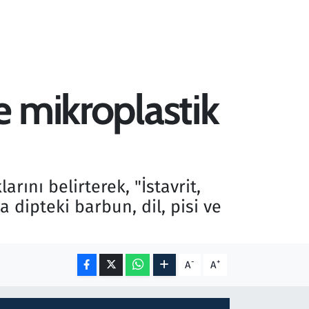
e mikroplastik
arını belirterek, "İstavrit,
 dipteki barbun, dil, pisi ve
-
+
A
A