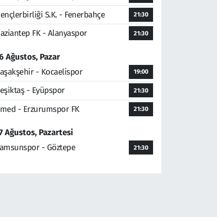
ençlerbirliği S.K. - Fenerbahçe
21:30
aziantep FK - Alanyaspor
21:30
6 Ağustos, Pazar
aşakşehir - Kocaelispor
19:00
eşiktaş - Eyüpspor
21:30
med - Erzurumspor FK
21:30
7 Ağustos, Pazartesi
amsunspor - Göztepe
21:30