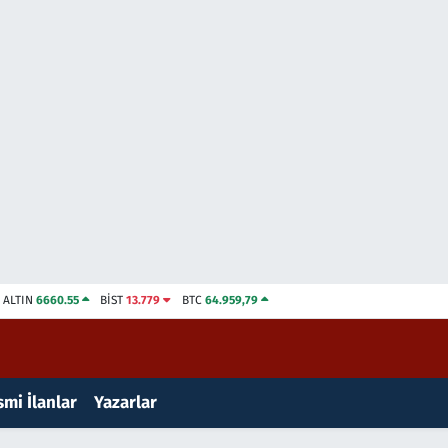
ALTIN
6660.55
BİST
13.779
BTC
64.959,79
mi İlanlar
Yazarlar