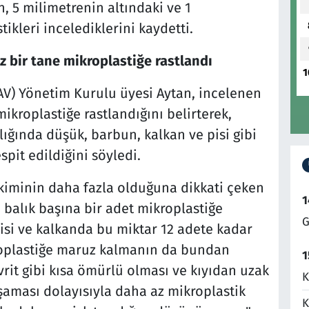
n, 5 milimetrenin altındaki ve 1
kleri incelediklerini kaydetti.
z bir tane mikroplastiğe rastlandı
1
DAV) Yönetim Kurulu üyesi Aytan, incelenen
ikroplastiğe rastlandığını belirterek,
lığında düşük, barbun, kalkan ve pisi gibi
pit edildiğini söyledi.
ikiminin daha fazla olduğuna dikkati çeken
1
de balık başına bir adet mikroplastiğe
G
pisi ve kalkanda bu miktar 12 adete kadar
ikroplastiğe maruz kalmanın da bundan
1
vrit gibi kısa ömürlü olması ve kıyıdan uzak
K
şaması dolayısıyla daha az mikroplastik
K