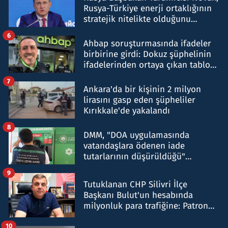
Rusya-Türkiye enerji ortaklığının
stratejik nitelikte olduğunu
belirtti
6
Ahbap soruşturmasında ifadeler
birbirine girdi: Dokuz şüphelinin
ifadelerinden ortaya çıkan tablo
şok etti
7
Ankara'da bir kişinin 2 milyon
lirasını gasp eden şüpheliler
Kırıkkale'de yakalandı
8
DMM, "DOA uygulamasında
vatandaşlara ödenen iade
tutarlarının düşürüldüğü"
iddiasını yalanladı
9
Tutuklanan CHP Silivri İlçe
Başkanı Bulut'un hesabında
milyonluk para trafiğine: Patron
talimat verdi, ben gönderdim
10