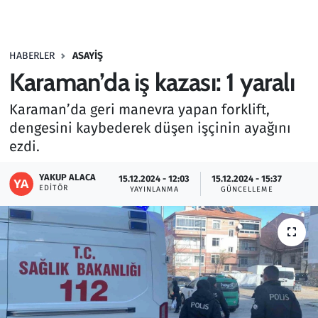
Gündem
HABERLER
ASAYIŞ
Haber
Karaman’da iş kazası: 1 yaralı
Kültür Sanat
Karaman’da geri manevra yapan forklift,
dengesini kaybederek düşen işçinin ayağını
Kurumsal Haberler
ezdi.
Lezzet Durağı
YAKUP ALACA
15.12.2024 - 12:03
15.12.2024 - 15:37
EDITÖR
YAYINLANMA
GÜNCELLEME
Memur ve Kamu
Otomobil
Oyun
Ramazan