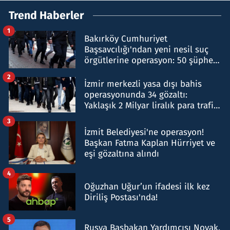
Trend Haberler
1
Bakırköy Cumhuriyet
Başsavcılığı'ndan yeni nesil suç
örgütlerine operasyon: 50 şüpheli
hakkında gözaltı kararı
2
İzmir merkezli yasa dışı bahis
operasyonunda 34 gözaltı:
Yaklaşık 2 Milyar liralık para trafiği
tespit edildi
3
İzmit Belediyesi'ne operasyon!
Başkan Fatma Kaplan Hürriyet ve
eşi gözaltına alındı
4
Oğuzhan Uğur’un ifadesi ilk kez
Diriliş Postası'nda!
5
Rusya Başbakan Yardımcısı Novak,