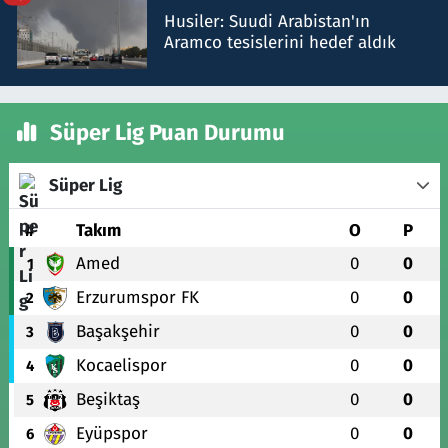
Husiler: Suudi Arabistan'ın
Aramco tesislerini hedef aldık
Süper Lig Puan Durumu
Süper Lig
#
Takım
O
P
Amed
0
0
1
Erzurumspor FK
0
0
2
Başakşehir
0
0
3
Kocaelispor
0
0
4
Beşiktaş
0
0
5
Eyüpspor
0
0
6