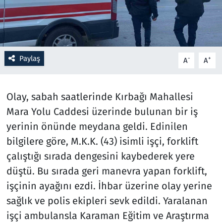
Resmi İlanlar
Rüya Tabirleri
Paylaş
-
+
A
A
Sağlık
Olay, sabah saatlerinde Kırbağı Mahallesi
Savunma Sanayi
Mara Yolu Caddesi üzerinde bulunan bir iş
Seçim 2023
yerinin önünde meydana geldi. Edinilen
bilgilere göre, M.K.K. (43) isimli işçi, forklift
Spor
çalıştığı sırada dengesini kaybederek yere
düştü. Bu sırada geri manevra yapan forklift,
Teknoloji ve Bilim
işçinin ayağını ezdi. İhbar üzerine olay yerine
sağlık ve polis ekipleri sevk edildi. Yaralanan
Televizyon
işçi ambulansla Karaman Eğitim ve Araştırma