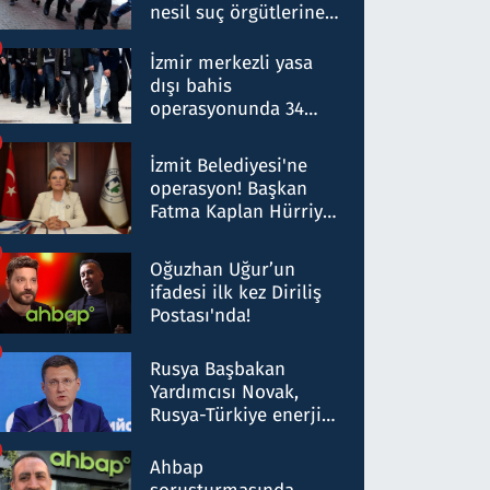
nesil suç örgütlerine
operasyon: 50 şüpheli
hakkında gözaltı kararı
İzmir merkezli yasa
dışı bahis
operasyonunda 34
gözaltı: Yaklaşık 2
Milyar liralık para
İzmit Belediyesi'ne
trafiği tespit edildi
operasyon! Başkan
Fatma Kaplan Hürriyet
ve eşi gözaltına alındı
Oğuzhan Uğur’un
ifadesi ilk kez Diriliş
Postası'nda!
Rusya Başbakan
Yardımcısı Novak,
Rusya-Türkiye enerji
ortaklığının stratejik
nitelikte olduğunu
Ahbap
belirtti