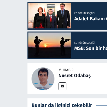
EDITÖRÜN SEÇTIĞI
Adalet Bakanı 
EDITÖRÜN SEÇTIĞI
MSB: Son bir ha
MUHABIR
Nusret Odabaş
Bunlar da ilginizi çekebilir