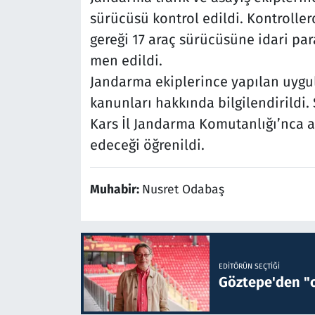
sürücüsü kontrol edildi. Kontroller
gereği 17 araç sürücüsüne idari para
men edildi.
Jandarma ekiplerince yapılan uygul
kanunları hakkında bilgilendirildi. 
Kars İl Jandarma Komutanlığı’nca a
edeceği öğrenildi.
Muhabir:
Nusret Odabaş
EDITÖRÜN SEÇTIĞI
Göztepe'den "o