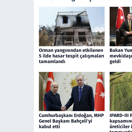
Orman yangınından etkilenen
Bakan Yum
5 ilde hasar tespit çalışmaları
mevkidaşı 
tamamlandı
geldi
Cumhurbaşkanı Erdoğan, MHP
IPARD-III 
Genel Başkanı Bahçeli'yi
kapsamınd
kabul etti
üreticiler 