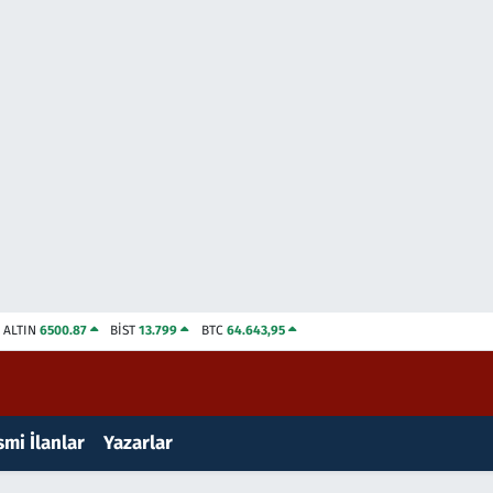
ALTIN
6500.87
BİST
13.799
BTC
64.643,95
mi İlanlar
Yazarlar