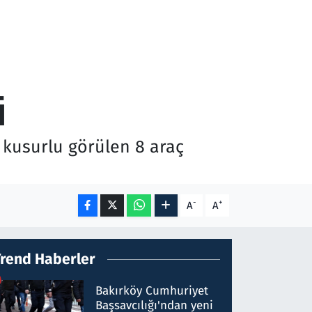
i
 kusurlu görülen 8 araç
-
+
A
A
Trend Haberler
Bakırköy Cumhuriyet
Başsavcılığı'ndan yeni