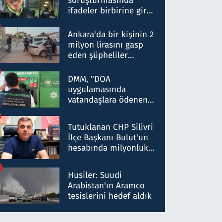
soruşturmasında
ifadeler birbirine girdi:
Dokuz şüphelinin
ifadelerinden ortaya
Ankara'da bir kişinin 2
çıkan tablo şok etti
milyon lirasını gasp
eden şüpheliler
Kırıkkale'de yakalandı
DMM, "DOA
uygulamasında
vatandaşlara ödenen
iade tutarlarının
düşürüldüğü" iddiasını
Tutuklanan CHP Silivri
yalanladı
İlçe Başkanı Bulut'un
hesabında milyonluk
para trafiğine: Patron
talimat verdi, ben
Husiler: Suudi
gönderdim
Arabistan'ın Aramco
tesislerini hedef aldık