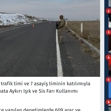
2
3
4
5
rafik timi ve 7 asayiş timinin katılımıyla
ta Aykırı Işık ve Sis Farı Kullanımı
6
nce yapılan denetimlerde 609 araç ve