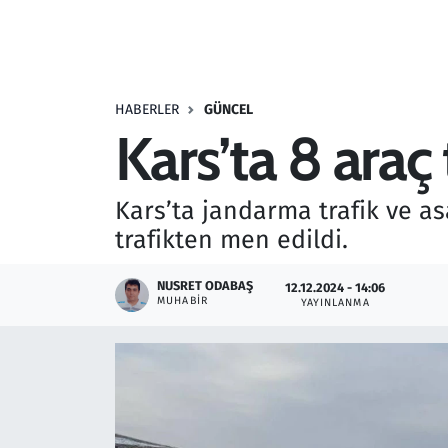
Resmi İlanlar
Rüya Tabirleri
HABERLER
GÜNCEL
Kars’ta 8 araç
Sağlık
Savunma Sanayi
Kars’ta jandarma trafik ve a
trafikten men edildi.
Seçim 2023
NUSRET ODABAŞ
12.12.2024 - 14:06
Spor
MUHABIR
YAYINLANMA
Teknoloji ve Bilim
Televizyon