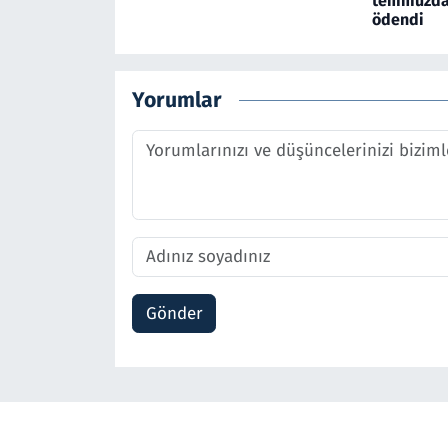
temmuzda 
ödendi
Yorumlar
Gönder