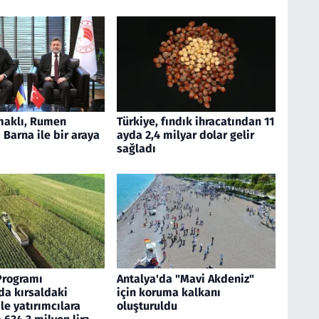
aklı, Rumen
Türkiye, fındık ihracatından 11
Barna ile bir araya
ayda 2,4 milyar dolar gelir
sağladı
Programı
Antalya'da "Mavi Akdeniz"
a kırsaldaki
için koruma kalkanı
ile yatırımcılara
oluşturuldu