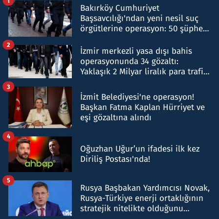
1
Bakırköy Cumhuriyet
Başsavcılığı'ndan yeni nesil suç
örgütlerine operasyon: 50 şüpheli
hakkında gözaltı kararı
2
İzmir merkezli yasa dışı bahis
operasyonunda 34 gözaltı:
Yaklaşık 2 Milyar liralık para trafiği
tespit edildi
3
İzmit Belediyesi'ne operasyon!
Başkan Fatma Kaplan Hürriyet ve
eşi gözaltına alındı
4
Oğuzhan Uğur’un ifadesi ilk kez
Diriliş Postası'nda!
5
Rusya Başbakan Yardımcısı Novak,
Rusya-Türkiye enerji ortaklığının
stratejik nitelikte olduğunu
belirtti