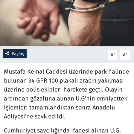
Resmi İlanlar
Rüya Tabirleri
Sağlık
Paylaş
-
+
A
A
Savunma Sanayi
Mustafa Kemal Caddesi üzerinde park halinde
Seçim 2023
bulunan 34 GPR 100 plakalı aracın yakılması
üzerine polis ekipleri harekete geçti. Olayın
Spor
ardından gözaltına alınan U.G'nin emniyetteki
Teknoloji ve Bilim
işlemleri tamamlandıktan sonra Anadolu
Adliyesi'ne sevk edildi.
Televizyon
Cumhuriyet savcılığında ifadesi alınan U.G,