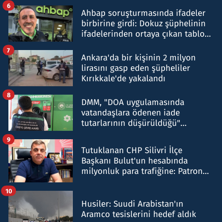
6
Ahbap soruşturmasında ifadeler
birbirine girdi: Dokuz şüphelinin
ifadelerinden ortaya çıkan tablo
şok etti
7
Ankara'da bir kişinin 2 milyon
lirasını gasp eden şüpheliler
Kırıkkale'de yakalandı
8
DMM, "DOA uygulamasında
vatandaşlara ödenen iade
tutarlarının düşürüldüğü"
iddiasını yalanladı
9
Tutuklanan CHP Silivri İlçe
Başkanı Bulut'un hesabında
milyonluk para trafiğine: Patron
talimat verdi, ben gönderdim
10
Husiler: Suudi Arabistan'ın
Aramco tesislerini hedef aldık