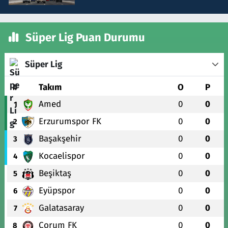
Süper Lig Puan Durumu
Süper Lig
#
Takım
O
P
Amed
0
0
1
Erzurumspor FK
0
0
2
Başakşehir
0
0
3
Kocaelispor
0
0
4
Beşiktaş
0
0
5
Eyüpspor
0
0
6
Galatasaray
0
0
7
Çorum FK
0
0
8