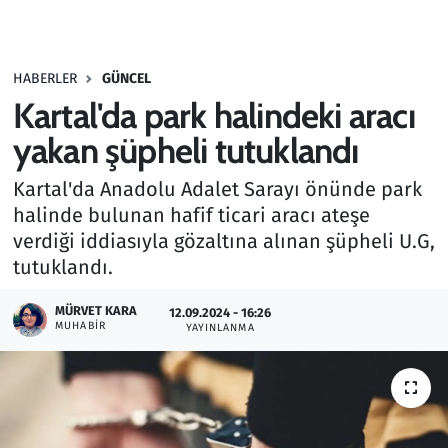
Gündem
HABERLER
GÜNCEL
Haber
Kartal'da park halindeki aracı
Kültür Sanat
yakan şüpheli tutuklandı
Kartal'da Anadolu Adalet Sarayı önünde park
Kurumsal Haberler
halinde bulunan hafif ticari aracı ateşe
verdiği iddiasıyla gözaltına alınan şüpheli U.G,
Lezzet Durağı
tutuklandı.
Memur ve Kamu
MÜRVET KARA
12.09.2024 - 16:26
MUHABIR
YAYINLANMA
Otomobil
Oyun
Ramazan