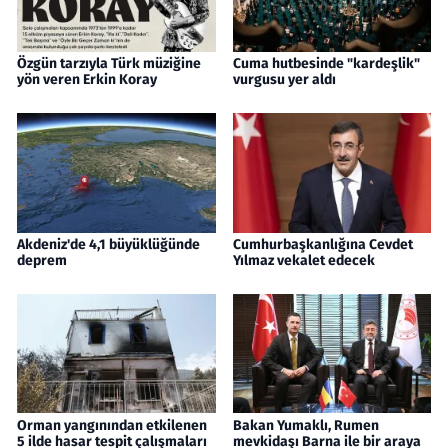
Özgün tarzıyla Türk müziğine
Cuma hutbesinde "kardeşlik"
yön veren Erkin Koray
vurgusu yer aldı
Akdeniz'de 4,1 büyüklüğünde
Cumhurbaşkanlığına Cevdet
deprem
Yılmaz vekalet edecek
Orman yangınından etkilenen
Bakan Yumaklı, Rumen
5 ilde hasar tespit çalışmaları
mevkidaşı Barna ile bir araya