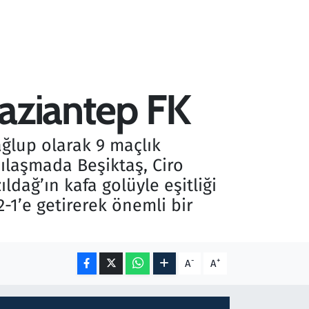
 Gaziantep FK
ağlup olarak 9 maçlık
ılaşmada Beşiktaş, Ciro
ldağ’ın kafa golüyle eşitliği
-1’e getirerek önemli bir
-
+
A
A