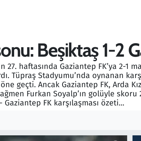
 sonu: Beşiktaş 1-2
in 27. haftasında Gaziantep FK’ya 2-1 m
ırdı. Tüpraş Stadyumu’nda oynanan karş
öne geçti. Ancak Gaziantep FK, Arda Kızı
rağmen Furkan Soyalp’ın golüyle skoru 2
 - Gaziantep FK karşılaşması özeti...