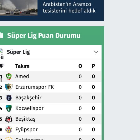
gönderdim
Arabistan'ın Aramco
tesislerini hedef aldık
Süper Lig Puan Durumu
Süper Lig
#
Takım
O
P
Amed
0
0
1
Erzurumspor FK
0
0
2
Başakşehir
0
0
3
Kocaelispor
0
0
4
Beşiktaş
0
0
5
Eyüpspor
0
0
6