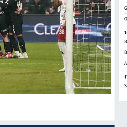
G
G
1
B
B
A
1
S