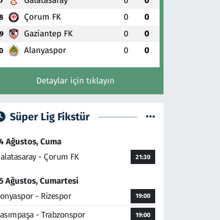
Galatasaray
0
0
7
Çorum FK
0
0
8
Gaziantep FK
0
0
9
Alanyaspor
0
0
0
Detaylar için tıklayın
Süper Lig Fikstür
4 Ağustos, Cuma
alatasaray - Çorum FK
21:30
5 Ağustos, Cumartesi
onyaspor - Rizespor
19:00
asımpaşa - Trabzonspor
19:00