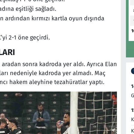
dına eşitliği sağladı.
ın ardından kırmızı kartla oyun dışında
1
yi 2-1 öne geçirdi.
LARI
ç aradan sonra kadroda yer aldı. Ayrıca Elan
ları nedeniyle kadroda yer almadı. Maç
ancı hakem aleyhine tezahüratlar yaptı.
1
G
1
K
K