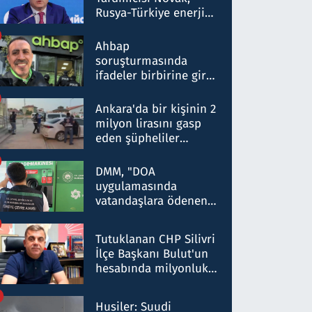
Rusya-Türkiye enerji
ortaklığının stratejik
nitelikte olduğunu
Ahbap
belirtti
soruşturmasında
ifadeler birbirine girdi:
Dokuz şüphelinin
ifadelerinden ortaya
Ankara'da bir kişinin 2
çıkan tablo şok etti
milyon lirasını gasp
eden şüpheliler
Kırıkkale'de yakalandı
DMM, "DOA
uygulamasında
vatandaşlara ödenen
iade tutarlarının
düşürüldüğü" iddiasını
Tutuklanan CHP Silivri
yalanladı
İlçe Başkanı Bulut'un
hesabında milyonluk
para trafiğine: Patron
talimat verdi, ben
Husiler: Suudi