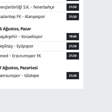
ençlerbirliği S.K. - Fenerbahçe
21:30
aziantep FK - Alanyaspor
21:30
6 Ağustos, Pazar
aşakşehir - Kocaelispor
19:00
eşiktaş - Eyüpspor
21:30
med - Erzurumspor FK
21:30
7 Ağustos, Pazartesi
amsunspor - Göztepe
21:30