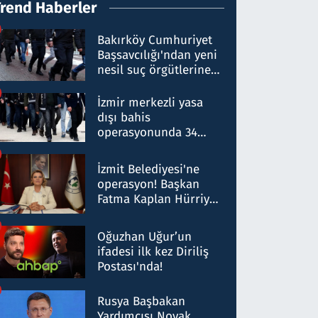
Trend Haberler
Bakırköy Cumhuriyet
Başsavcılığı'ndan yeni
nesil suç örgütlerine
operasyon: 50 şüpheli
hakkında gözaltı kararı
İzmir merkezli yasa
dışı bahis
operasyonunda 34
gözaltı: Yaklaşık 2
Milyar liralık para
İzmit Belediyesi'ne
trafiği tespit edildi
operasyon! Başkan
Fatma Kaplan Hürriyet
ve eşi gözaltına alındı
Oğuzhan Uğur’un
ifadesi ilk kez Diriliş
Postası'nda!
Rusya Başbakan
Yardımcısı Novak,