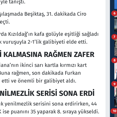
le tanıştı.
laşmada Beşiktaş, 31. dakikada Ciro
6
eçti.
a Kızıldağ’ın kafa golüyle eşitliği sağladı
7
vuruşuyla 2-1’lik galibiyeti elde etti.
Şİ KALMASINA RAĞMEN ZAFER
8
na’nın ikinci sarı kartla kırmızı kart
 Buna rağmen, son dakikada Furkan
etti ve önemli bir galibiyet aldı.
9
NİLMEZLİK SERİSİ SONA ERDİ
k yenilmezlik serisini sona erdirirken, 44
 ise puanını 35 yaparak 8. sıraya yükseldi.
10