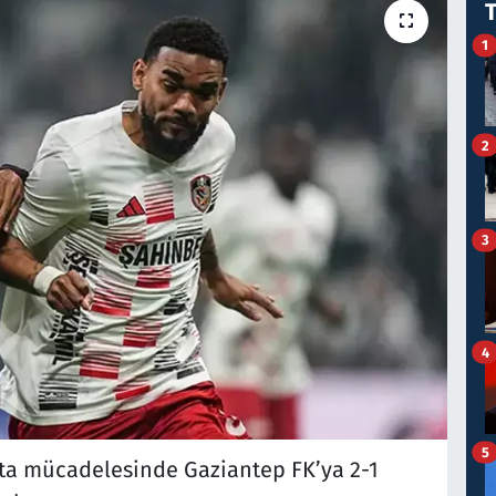
1
2
3
4
5
afta mücadelesinde Gaziantep FK’ya 2-1