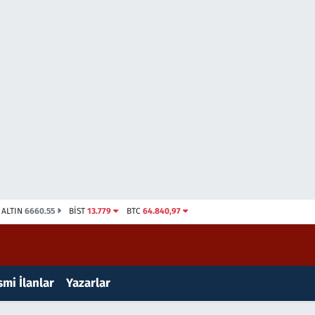
ALTIN
6660.55
BİST
13.779
BTC
64.840,97
mi İlanlar
Yazarlar