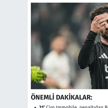
ÖNEMLİ DAKİKALAR:
31’
Ciro Immobile, penaltıdan Beş