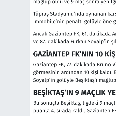
mağlup oldu ve 9 maç sonra yenilgiy
Tüpraş Stadyumu’nda oynanan karşı
Immobile’nin penaltı golüyle öne g
Ancak Gaziantep FK, 61. dakikada Ard
ve 87. dakikada Furkan Soyalp’in şık 
GAZİANTEP FK’NIN 10 Kİ
Gaziantep FK, 77. dakikada Bruno Via
görmesinin ardından 10 kişi kaldı.
Soyalp’in golüyle Beşiktaş’ı mağlup 
BEŞİKTAŞ’IN 9 MAÇLIK YE
Bu sonuçla Beşiktaş, ligdeki 9 maçlı
puanla 4. sırada kaldı. Gaziantep FK