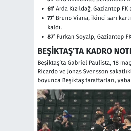
61’
Arda Kızıldağ, Gaziantep FK a
77’
Bruno Viana, ikinci sarı kart
kaldı.
87’
Furkan Soyalp, Gaziantep FK’
BEŞİKTAŞ’TA KADRO NOT
Beşiktaş’ta Gabriel Paulista, 18 ma
Ricardo ve Jonas Svensson sakatlık
boyunca Beşiktaş taraftarları, yab