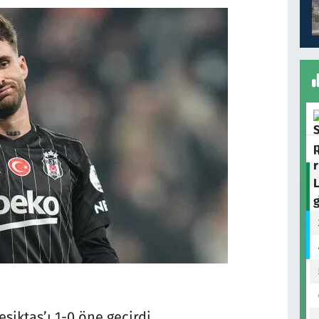
iktaş’ı 1-0 öne geçirdi.