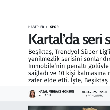
Resmi İlanlar
Rüya Tabirleri
HABERLER
SPOR
Kartal’da seri
Sağlık
Savunma Sanayi
Beşiktaş, Trendyol Süper Lig’
yenilmezlik serisini sonland
Seçim 2023
Immobile’nin penaltı golüyle 
sağladı ve 10 kişi kalmasına 
Spor
zafer elde etti. İşte, Beşiktaş
Teknoloji ve Bilim
HAZAL MIHRACE GÖKSUN
10.03.2025 - 22:50
MUHABIR
YAYINLANMA
Televizyon