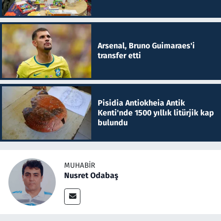
Arsenal, Bruno Guimaraes'i
transfer etti
Pisidia Antiokheia Antik
Kenti'nde 1500 yıllık litürjik kap
bulundu
MUHABIR
Nusret Odabaş