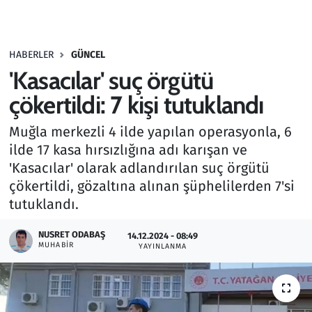
Gündem
HABERLER
GÜNCEL
Haber
'Kasacılar' suç örgütü
Kültür Sanat
çökertildi: 7 kişi tutuklandı
Muğla merkezli 4 ilde yapılan operasyonla, 6
Kurumsal Haberler
ilde 17 kasa hırsızlığına adı karışan ve
'Kasacılar' olarak adlandırılan suç örgütü
Lezzet Durağı
çökertildi, gözaltına alınan şüphelilerden 7'si
Memur ve Kamu
tutuklandı.
NUSRET ODABAŞ
Otomobil
14.12.2024 - 08:49
MUHABIR
YAYINLANMA
Oyun
Ramazan