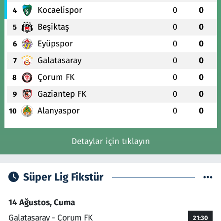
Kocaelispor
0
0
4
Beşiktaş
0
0
5
Eyüpspor
0
0
6
Galatasaray
0
0
7
Çorum FK
0
0
8
Gaziantep FK
0
0
9
Alanyaspor
0
0
10
Detaylar için tıklayın
Süper Lig Fikstür
14 Ağustos, Cuma
Galatasaray - Çorum FK
21:30