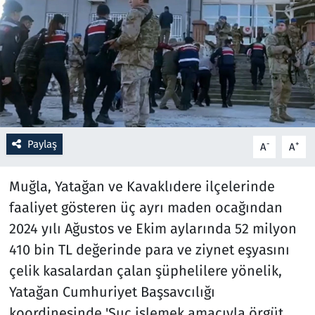
Resmi İlanlar
Rüya Tabirleri
Sağlık
Savunma Sanayi
Paylaş
-
+
A
A
Seçim 2023
Muğla, Yatağan ve Kavaklıdere ilçelerinde
faaliyet gösteren üç ayrı maden ocağından
Spor
2024 yılı Ağustos ve Ekim aylarında 52 milyon
Teknoloji ve Bilim
410 bin TL değerinde para ve ziynet eşyasını
çelik kasalardan çalan şüphelilere yönelik,
Televizyon
Yatağan Cumhuriyet Başsavcılığı
koordinesinde 'Suç işlemek amacıyla örgüt