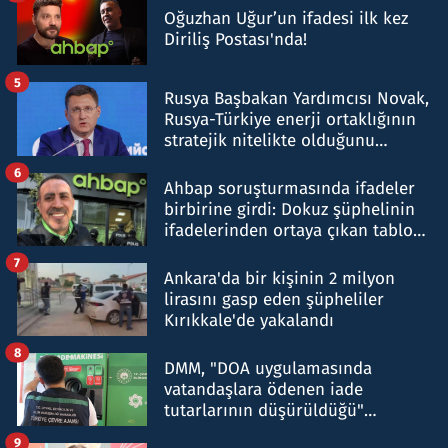
Oğuzhan Uğur’un ifadesi ilk kez
Diriliş Postası'nda!
5
Rusya Başbakan Yardımcısı Novak,
Rusya-Türkiye enerji ortaklığının
stratejik nitelikte olduğunu
belirtti
6
Ahbap soruşturmasında ifadeler
birbirine girdi: Dokuz şüphelinin
ifadelerinden ortaya çıkan tablo
şok etti
7
Ankara'da bir kişinin 2 milyon
lirasını gasp eden şüpheliler
Kırıkkale'de yakalandı
8
DMM, "DOA uygulamasında
vatandaşlara ödenen iade
tutarlarının düşürüldüğü"
iddiasını yalanladı
9