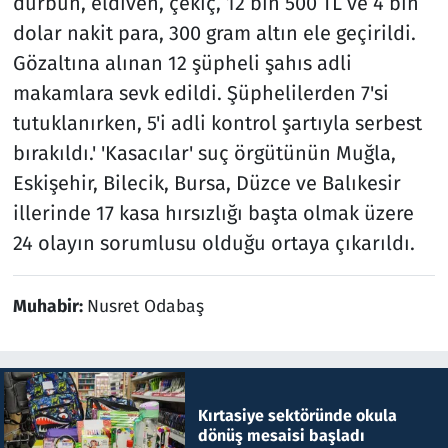
dürbün, eldiven, çekiç, 12 bin 500 TL ve 4 bin
dolar nakit para, 300 gram altın ele geçirildi.
Gözaltına alınan 12 şüpheli şahıs adli
makamlara sevk edildi. Şüphelilerden 7'si
tutuklanırken, 5'i adli kontrol şartıyla serbest
bırakıldı.' 'Kasacılar' suç örgütünün Muğla,
Eskişehir, Bilecik, Bursa, Düzce ve Balıkesir
illerinde 17 kasa hırsızlığı başta olmak üzere
24 olayın sorumlusu olduğu ortaya çıkarıldı.
Muhabir:
Nusret Odabaş
Kırtasiye sektöründe okula
dönüş mesaisi başladı