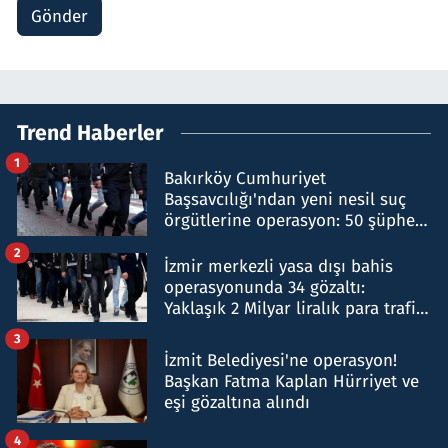
Gönder
Trend Haberler
1
Bakırköy Cumhuriyet
Başsavcılığı'ndan yeni nesil suç
örgütlerine operasyon: 50 şüpheli
hakkında gözaltı kararı
2
İzmir merkezli yasa dışı bahis
operasyonunda 34 gözaltı:
Yaklaşık 2 Milyar liralık para trafiği
tespit edildi
3
İzmit Belediyesi'ne operasyon!
Başkan Fatma Kaplan Hürriyet ve
eşi gözaltına alındı
4