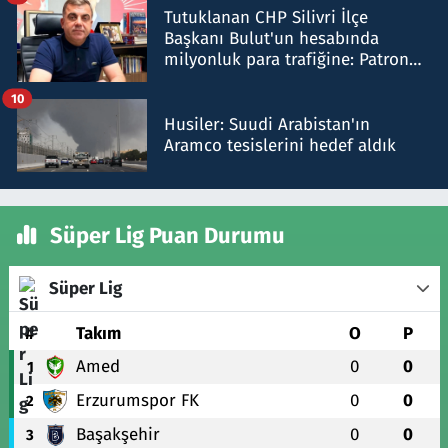
Tutuklanan CHP Silivri İlçe
Başkanı Bulut'un hesabında
milyonluk para trafiğine: Patron
talimat verdi, ben gönderdim
10
Husiler: Suudi Arabistan'ın
Aramco tesislerini hedef aldık
Süper Lig Puan Durumu
Süper Lig
#
Takım
O
P
Amed
0
0
1
Erzurumspor FK
0
0
2
Başakşehir
0
0
3