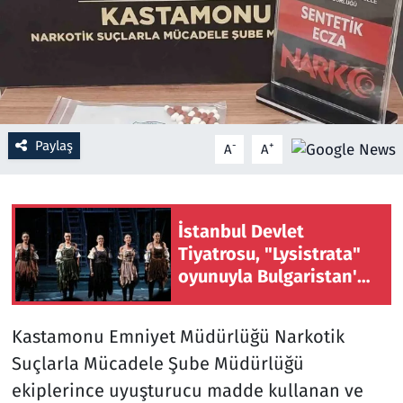
Resmi İlanlar
Rüya Tabirleri
Sağlık
Paylaş
-
+
A
A
Savunma Sanayi
Seçim 2023
İstanbul Devlet
Tiyatrosu, "Lysistrata"
Spor
oyunuyla Bulgaristan'da
sahne aldı
Teknoloji ve Bilim
Kastamonu Emniyet Müdürlüğü Narkotik
Suçlarla Mücadele Şube Müdürlüğü
Televizyon
ekiplerince uyuşturucu madde kullanan ve