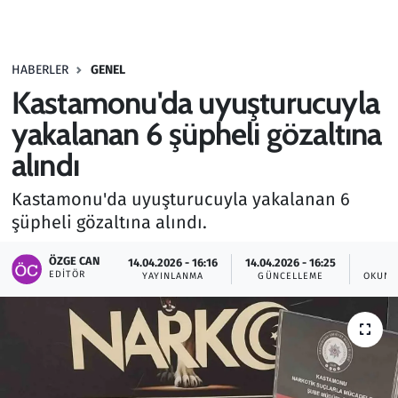
Gündem
HABERLER
GENEL
Haber
Kastamonu'da uyuşturucuyla
Kültür Sanat
yakalanan 6 şüpheli gözaltına
alındı
Kurumsal Haberler
Kastamonu'da uyuşturucuyla yakalanan 6
Lezzet Durağı
şüpheli gözaltına alındı.
Memur ve Kamu
ÖZGE CAN
14.04.2026 - 16:16
14.04.2026 - 16:25
EDITÖR
YAYINLANMA
GÜNCELLEME
OKUNM
Otomobil
Oyun
Ramazan