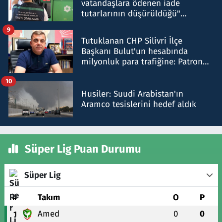
vatandaşlara ödenen iade
tutarlarının düşürüldüğü"
iddiasını yalanladı
9
Tutuklanan CHP Silivri İlçe
Başkanı Bulut'un hesabında
milyonluk para trafiğine: Patron
talimat verdi, ben gönderdim
10
Husiler: Suudi Arabistan'ın
Aramco tesislerini hedef aldık
Süper Lig Puan Durumu
Süper Lig
#
Takım
O
P
Amed
0
0
1