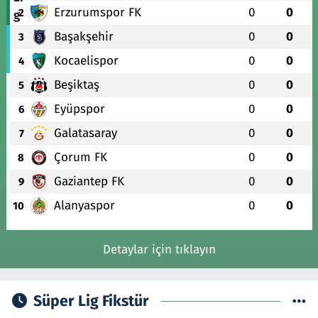
Erzurumspor FK
0
0
2
Başakşehir
0
0
3
Kocaelispor
0
0
4
Beşiktaş
0
0
5
Eyüpspor
0
0
6
Galatasaray
0
0
7
Çorum FK
0
0
8
Gaziantep FK
0
0
9
Alanyaspor
0
0
10
Detaylar için tıklayın
Süper Lig Fikstür