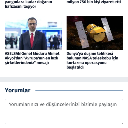
yangınlara kadar doğanın
milyon 750 bin kişi ziyaret etti
hafızasını taşıyor
ASELSAN Genel Müdürü Ahmet
Dünya'ya düşme tehlikesi
Akyol'dan "Avrupa'nın en hızlı
bulunan NASA teleskobu için
şirketlerindeniz" mesajı
kurtarma operasyonu
başlatıldı
Yorumlar