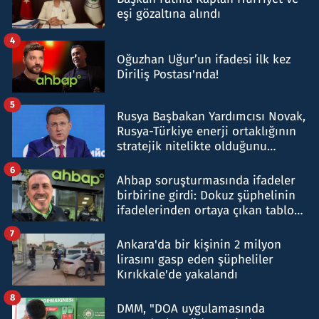
eşi gözaltına alındı
4
Oğuzhan Uğur’un ifadesi ilk kez
Diriliş Postası'nda!
5
Rusya Başbakan Yardımcısı Novak,
Rusya-Türkiye enerji ortaklığının
stratejik nitelikte olduğunu
belirtti
6
Ahbap soruşturmasında ifadeler
birbirine girdi: Dokuz şüphelinin
ifadelerinden ortaya çıkan tablo
şok etti
7
Ankara'da bir kişinin 2 milyon
lirasını gasp eden şüpheliler
Kırıkkale'de yakalandı
8
DMM, "DOA uygulamasında