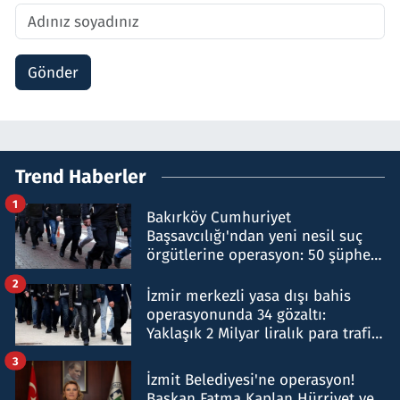
Gönder
Trend Haberler
1
Bakırköy Cumhuriyet
Başsavcılığı'ndan yeni nesil suç
örgütlerine operasyon: 50 şüpheli
hakkında gözaltı kararı
2
İzmir merkezli yasa dışı bahis
operasyonunda 34 gözaltı:
Yaklaşık 2 Milyar liralık para trafiği
tespit edildi
3
İzmit Belediyesi'ne operasyon!
Başkan Fatma Kaplan Hürriyet ve