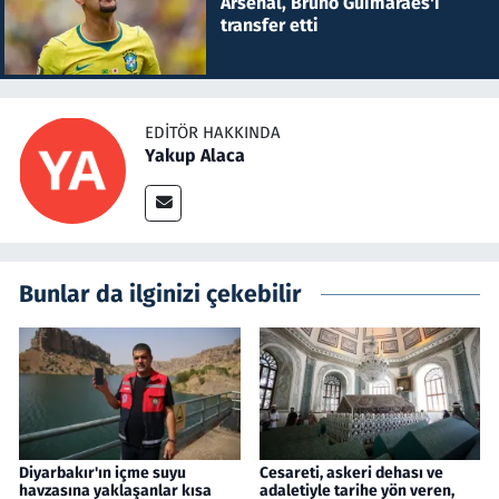
Arsenal, Bruno Guimaraes'i
transfer etti
EDITÖR HAKKINDA
Yakup Alaca
Bunlar da ilginizi çekebilir
Diyarbakır'ın içme suyu
Cesareti, askeri dehası ve
havzasına yaklaşanlar kısa
adaletiyle tarihe yön veren,