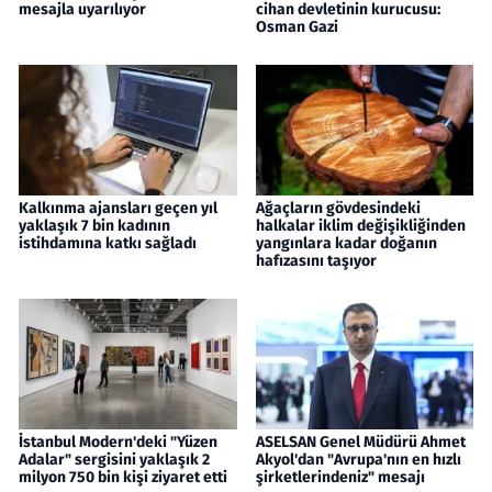
mesajla uyarılıyor
cihan devletinin kurucusu:
Osman Gazi
Kalkınma ajansları geçen yıl
Ağaçların gövdesindeki
yaklaşık 7 bin kadının
halkalar iklim değişikliğinden
istihdamına katkı sağladı
yangınlara kadar doğanın
hafızasını taşıyor
İstanbul Modern'deki "Yüzen
ASELSAN Genel Müdürü Ahmet
Adalar" sergisini yaklaşık 2
Akyol'dan "Avrupa'nın en hızlı
milyon 750 bin kişi ziyaret etti
şirketlerindeniz" mesajı