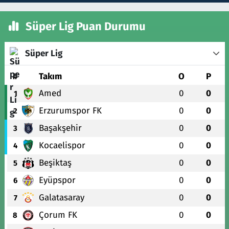
Süper Lig Puan Durumu
Süper Lig
#
Takım
O
P
Amed
0
0
1
Erzurumspor FK
0
0
2
Başakşehir
0
0
3
Kocaelispor
0
0
4
Beşiktaş
0
0
5
Eyüpspor
0
0
6
Galatasaray
0
0
7
Çorum FK
0
0
8