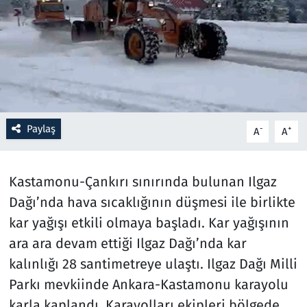
Resmi İlanlar
Rüya Tabirleri
Sağlık
Paylaş
-
+
A
A
Savunma Sanayi
Seçim 2023
Kastamonu-Çankırı sınırında bulunan Ilgaz
Dağı’nda hava sıcaklığının düşmesi ile birlikte
Spor
kar yağışı etkili olmaya başladı. Kar yağışının
Teknoloji ve Bilim
ara ara devam ettiği Ilgaz Dağı’nda kar
kalınlığı 28 santimetreye ulaştı. Ilgaz Dağı Milli
Televizyon
Parkı mevkiinde Ankara-Kastamonu karayolu
karla kaplandı. Karayolları ekipleri bölgede