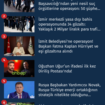
Başsavcılığı'ndan yeni nesil suç
örgütlerine operasyon: 50 şüpheli
hakkında gözaltı kararı
2
İzmir merkezli yasa dışı bahis
operasyonunda 34 gözaltı:
Yaklaşık 2 Milyar liralık para trafiği
tespit edildi
3
İzmit Belediyesi'ne operasyon!
Başkan Fatma Kaplan Hürriyet ve
eşi gözaltına alındı
4
Oğuzhan Uğur’un ifadesi ilk kez
Diriliş Postası'nda!
5
Rusya Başbakan Yardımcısı Novak,
Rusya-Türkiye enerji ortaklığının
stratejik nitelikte olduğunu
belirtti
6