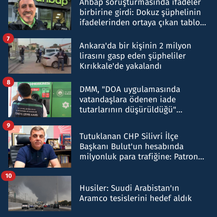
Ahbap soruşturmasında ifadeler
birbirine girdi: Dokuz şüphelinin
ifadelerinden ortaya çıkan tablo
şok etti
7
Ankara'da bir kişinin 2 milyon
lirasını gasp eden şüpheliler
Kırıkkale'de yakalandı
8
DMM, "DOA uygulamasında
vatandaşlara ödenen iade
tutarlarının düşürüldüğü"
iddiasını yalanladı
9
Tutuklanan CHP Silivri İlçe
Başkanı Bulut'un hesabında
milyonluk para trafiğine: Patron
talimat verdi, ben gönderdim
10
Husiler: Suudi Arabistan'ın
Aramco tesislerini hedef aldık