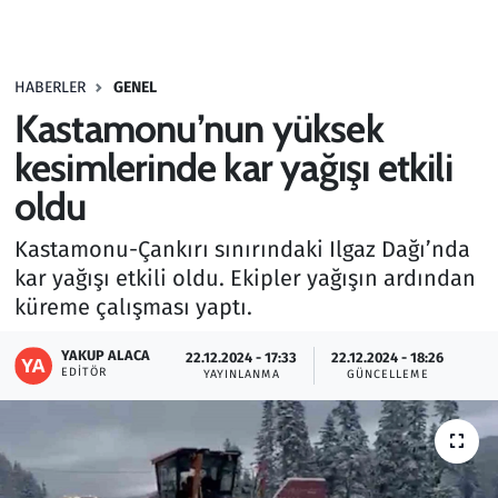
Gündem
HABERLER
GENEL
Haber
Kastamonu’nun yüksek
Kültür Sanat
kesimlerinde kar yağışı etkili
oldu
Kurumsal Haberler
Kastamonu-Çankırı sınırındaki Ilgaz Dağı’nda
Lezzet Durağı
kar yağışı etkili oldu. Ekipler yağışın ardından
küreme çalışması yaptı.
Memur ve Kamu
YAKUP ALACA
22.12.2024 - 17:33
22.12.2024 - 18:26
EDITÖR
YAYINLANMA
GÜNCELLEME
Otomobil
Oyun
Ramazan