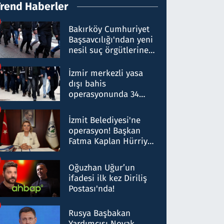
Trend Haberler
Bakırköy Cumhuriyet
Başsavcılığı'ndan yeni
nesil suç örgütlerine
operasyon: 50 şüpheli
hakkında gözaltı kararı
İzmir merkezli yasa
dışı bahis
operasyonunda 34
gözaltı: Yaklaşık 2
Milyar liralık para
İzmit Belediyesi'ne
trafiği tespit edildi
operasyon! Başkan
Fatma Kaplan Hürriyet
ve eşi gözaltına alındı
Oğuzhan Uğur’un
ifadesi ilk kez Diriliş
Postası'nda!
Rusya Başbakan
Yardımcısı Novak,