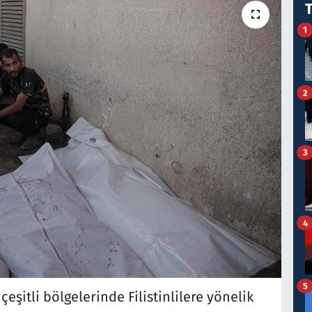
1
2
3
4
5
 çeşitli bölgelerinde Filistinlilere yönelik