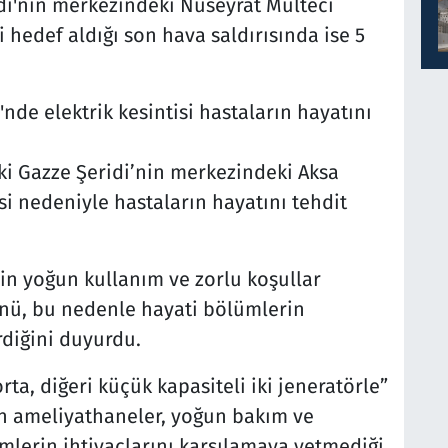
idi'nin merkezindeki Nuseyrat Mülteci
i hedef aldığı son hava saldırısında ise 5
nde elektrik kesintisi hastaların hayatını
daki Gazze Şeridi’nin merkezindeki Aksa
isi nedeniyle hastaların hayatını tehdit
in yoğun kullanım ve zorlu koşullar
nü, bu nedenle hayati bölümlerin
rdiğini duyurdu.
ta, diğeri küçük kapasiteli iki jeneratörle”
un ameliyathaneler, yoğun bakım ve
ümlerin ihtiyaçlarını karşılamaya yetmediği