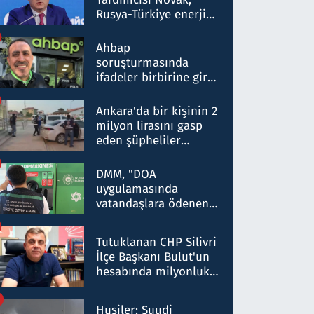
Rusya-Türkiye enerji
ortaklığının stratejik
nitelikte olduğunu
Ahbap
belirtti
soruşturmasında
ifadeler birbirine girdi:
Dokuz şüphelinin
ifadelerinden ortaya
Ankara'da bir kişinin 2
çıkan tablo şok etti
milyon lirasını gasp
eden şüpheliler
Kırıkkale'de yakalandı
DMM, "DOA
uygulamasında
vatandaşlara ödenen
iade tutarlarının
düşürüldüğü" iddiasını
Tutuklanan CHP Silivri
yalanladı
İlçe Başkanı Bulut'un
hesabında milyonluk
para trafiğine: Patron
talimat verdi, ben
Husiler: Suudi