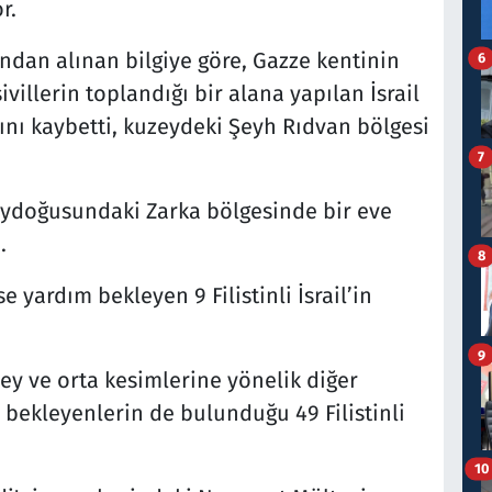
r.
ından alınan bilgiye göre, Gazze kentinin
6
illerin toplandığı bir alana yapılan İsrail
ını kaybetti, kuzeydeki Şeyh Rıdvan bölgesi
7
zeydoğusundaki Zarka bölgesinde bir eve
.
8
 yardım bekleyen 9 Filistinli İsrail’in
9
ney ve orta kesimlerine yönelik diğer
 bekleyenlerin de bulunduğu 49 Filistinli
10