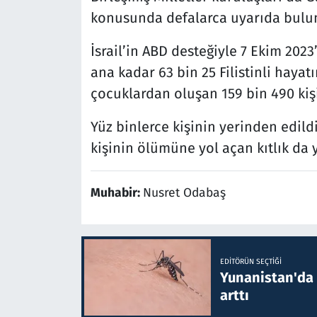
konusunda defalarca uyarıda bulu
İsrail’in ABD desteğiyle 7 Ekim 202
ana kadar 63 bin 25 Filistinli hayat
çocuklardan oluşan 159 bin 490 kişi
Yüz binlerce kişinin yerinden edild
kişinin ölümüne yol açan kıtlık da 
Muhabir:
Nusret Odabaş
EDITÖRÜN SEÇTIĞI
Yunanistan'da B
arttı