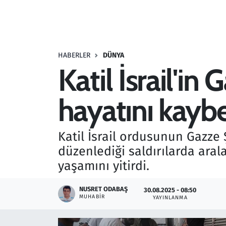
Resmi İlanlar
Rüya Tabirleri
HABERLER
DÜNYA
Katil İsrail'in 
Sağlık
hayatını kaybe
Savunma Sanayi
Seçim 2023
Katil İsrail ordusunun Gazze 
düzenlediği saldırılarda aral
Spor
yaşamını yitirdi.
Teknoloji ve Bilim
NUSRET ODABAŞ
30.08.2025 - 08:50
MUHABIR
YAYINLANMA
Televizyon