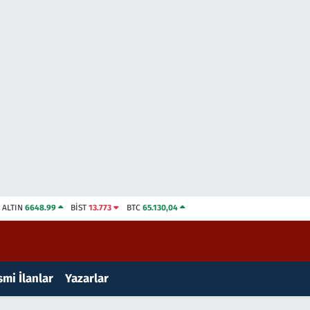
ALTIN
6648.99
BİST
13.773
BTC
65.130,04
mi İlanlar
Yazarlar