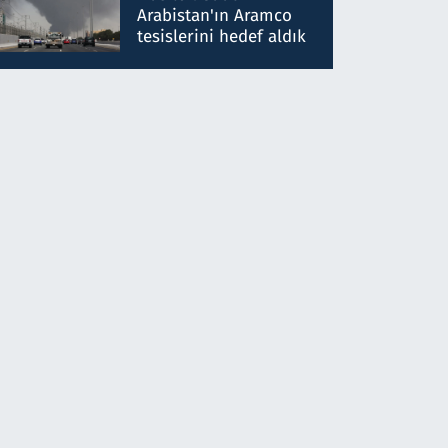
gönderdim
Arabistan'ın Aramco
tesislerini hedef aldık