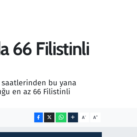
a 66 Filistinli
h saatlerinden bu yana
u en az 66 Filistinli
-
+
A
A