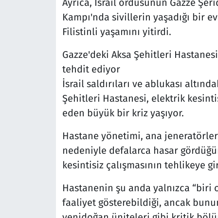
Ayrıca, İsrail ordusunun Gazze Şer
Kampı'nda sivillerin yaşadığı bir ev
Filistinli yaşamını yitirdi.
Gazze'deki Aksa Şehitleri Hastanesi'
tehdit ediyor
İsrail saldırıları ve ablukası altın
Şehitleri Hastanesi, elektrik kesint
eden büyük bir kriz yaşıyor.
Hastane yönetimi, ana jeneratörler
nedeniyle defalarca hasar gördüğü
kesintisiz çalışmasının tehlikeye gi
Hastanenin şu anda yalnızca “biri or
faaliyet gösterebildiği, ancak bun
yenidoğan üniteleri gibi kritik böl