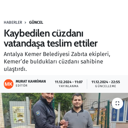
Gündem
HABERLER
GÜNCEL
Haber
Kaybedilen cüzdanı
Kültür Sanat
vatandaşa teslim ettiler
Antalya Kemer Belediyesi Zabıta ekipleri,
Kurumsal Haberler
Kemer’de buldukları cüzdanı sahibine
ulaştırdı.
Lezzet Durağı
MURAT KAHRIMAN
11.12.2024 - 11:07
11.12.2024 - 22:55
Memur ve Kamu
EDITÖR
YAYINLANMA
GÜNCELLEME
Otomobil
Oyun
Ramazan