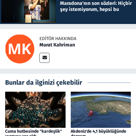
Maradona'nın son sözleri: Hiçbir
şey istemiyorum, hepsi bu
EDITÖR HAKKINDA
Murat Kahriman
Bunlar da ilginizi çekebilir
Cuma hutbesinde "kardeşlik"
Akdeniz'de 4,1 büyüklüğünde