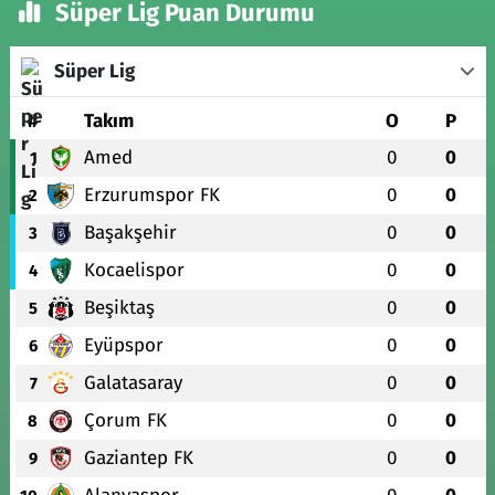
Süper Lig Puan Durumu
Süper Lig
#
Takım
O
P
Amed
0
0
1
Erzurumspor FK
0
0
2
Başakşehir
0
0
3
Kocaelispor
0
0
4
Beşiktaş
0
0
5
Eyüpspor
0
0
6
Galatasaray
0
0
7
Çorum FK
0
0
8
Gaziantep FK
0
0
9