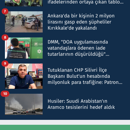
ifadelerinden ortaya çıkan tablo
şok etti
7
Ankara'da bir kişinin 2 milyon
lirasını gasp eden şüpheliler
Kırıkkale'de yakalandı
8
DMM, "DOA uygulamasında
vatandaşlara ödenen iade
tutarlarının düşürüldüğü"
iddiasını yalanladı
9
Tutuklanan CHP Silivri İlçe
Başkanı Bulut'un hesabında
milyonluk para trafiğine: Patron
talimat verdi, ben gönderdim
10
Husiler: Suudi Arabistan'ın
Aramco tesislerini hedef aldık