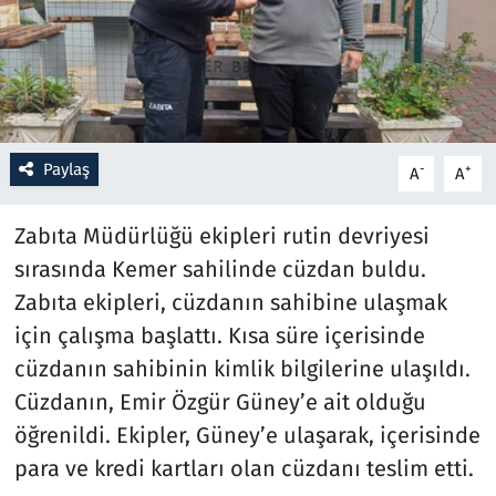
Resmi İlanlar
Rüya Tabirleri
Sağlık
Paylaş
-
+
A
A
Savunma Sanayi
Zabıta Müdürlüğü ekipleri rutin devriyesi
sırasında Kemer sahilinde cüzdan buldu.
Seçim 2023
Zabıta ekipleri, cüzdanın sahibine ulaşmak
için çalışma başlattı. Kısa süre içerisinde
Spor
cüzdanın sahibinin kimlik bilgilerine ulaşıldı.
Teknoloji ve Bilim
Cüzdanın, Emir Özgür Güney’e ait olduğu
öğrenildi. Ekipler, Güney’e ulaşarak, içerisinde
Televizyon
para ve kredi kartları olan cüzdanı teslim etti.