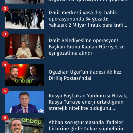
hakkında gözaltı kararı
2
İzmir merkezli yasa dışı bahis
operasyonunda 34 gözaltı:
Yaklaşık 2 Milyar liralık para trafiği
tespit edildi
3
İzmit Belediyesi'ne operasyon!
Başkan Fatma Kaplan Hürriyet ve
eşi gözaltına alındı
4
Oğuzhan Uğur’un ifadesi ilk kez
Diriliş Postası'nda!
5
Rusya Başbakan Yardımcısı Novak,
Rusya-Türkiye enerji ortaklığının
stratejik nitelikte olduğunu
belirtti
6
Ahbap soruşturmasında ifadeler
birbirine girdi: Dokuz şüphelinin