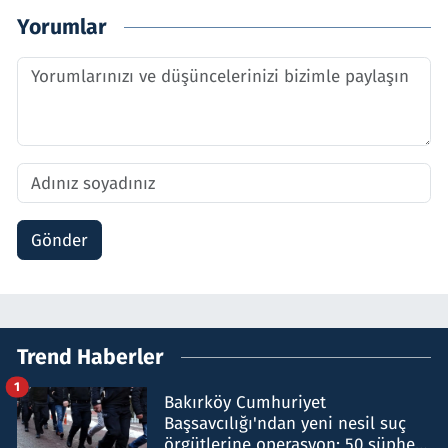
Yorumlar
Gönder
Trend Haberler
1
Bakırköy Cumhuriyet
Başsavcılığı'ndan yeni nesil suç
örgütlerine operasyon: 50 şüpheli