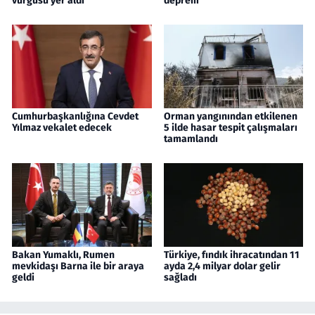
vurgusu yer aldı
deprem
Cumhurbaşkanlığına Cevdet
Orman yangınından etkilenen
Yılmaz vekalet edecek
5 ilde hasar tespit çalışmaları
tamamlandı
Bakan Yumaklı, Rumen
Türkiye, fındık ihracatından 11
mevkidaşı Barna ile bir araya
ayda 2,4 milyar dolar gelir
geldi
sağladı