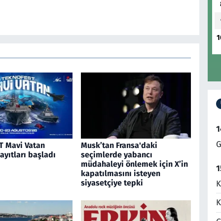
1
1
G
 Mavi Vatan
Musk’tan Fransa'daki
kayıtları başladı
seçimlerde yabancı
müdahaleyi önlemek için X’in
1
kapatılmasını isteyen
siyasetçiye tepki
K
K