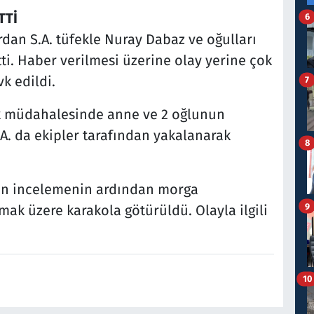
TTİ
6
dan S.A. tüfekle Nuray Dabaz ve oğulları
tti. Haber verilmesi üzerine olay yerine çok
k edildi.
7
ilk müdahalesinde anne ve 2 oğlunun
.A. da ekipler tarafından yakalanarak
8
lan incelemenin ardından morga
9
ılmak üzere karakola götürüldü. Olayla ilgili
10