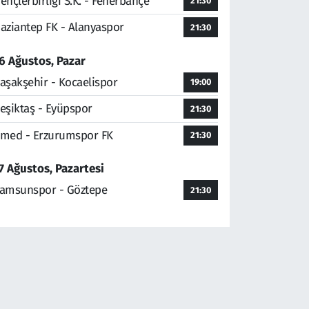
ençlerbirliği S.K. - Fenerbahçe
21:30
aziantep FK - Alanyaspor
21:30
6 Ağustos, Pazar
aşakşehir - Kocaelispor
19:00
eşiktaş - Eyüpspor
21:30
med - Erzurumspor FK
21:30
7 Ağustos, Pazartesi
amsunspor - Göztepe
21:30