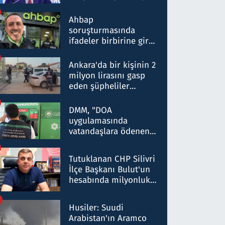
ortaklığının stratejik
nitelikte olduğunu
Ahbap
belirtti
soruşturmasında
ifadeler birbirine girdi:
Dokuz şüphelinin
ifadelerinden ortaya
Ankara'da bir kişinin 2
çıkan tablo şok etti
milyon lirasını gasp
eden şüpheliler
Kırıkkale'de yakalandı
DMM, "DOA
uygulamasında
vatandaşlara ödenen
iade tutarlarının
düşürüldüğü" iddiasını
Tutuklanan CHP Silivri
yalanladı
İlçe Başkanı Bulut'un
hesabında milyonluk
para trafiğine: Patron
talimat verdi, ben
Husiler: Suudi
gönderdim
Arabistan'ın Aramco