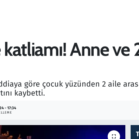
e katliamı! Anne ve
 iddiaya göre çocuk yüzünden 2 aile ar
tını kaybetti.
24 - 17:34
ELLEME