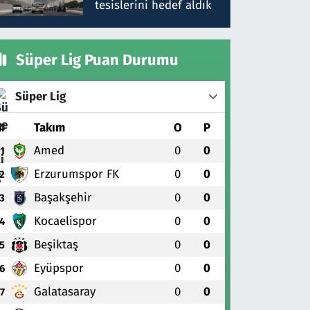
tesislerini hedef aldık
Süper Lig Puan Durumu
Süper Lig
#
Takım
O
P
Amed
0
0
1
Erzurumspor FK
0
0
2
Başakşehir
0
0
3
Kocaelispor
0
0
4
Beşiktaş
0
0
5
Eyüpspor
0
0
6
Galatasaray
0
0
7