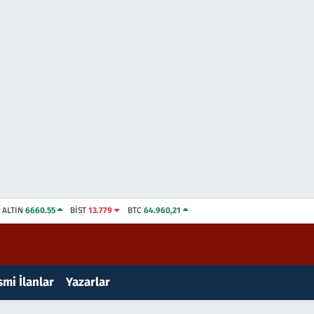
ALTIN
6660.55
BİST
13.779
BTC
64.960,21
mi İlanlar
Yazarlar