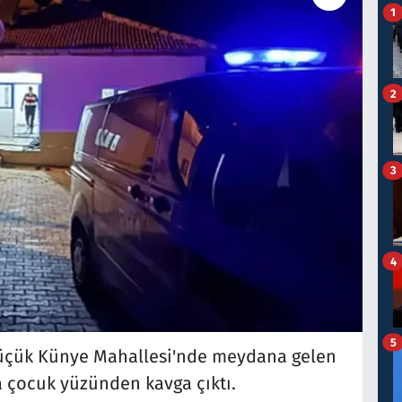
1
2
3
4
5
 Küçük Künye Mahallesi'nde meydana gelen
a çocuk yüzünden kavga çıktı.