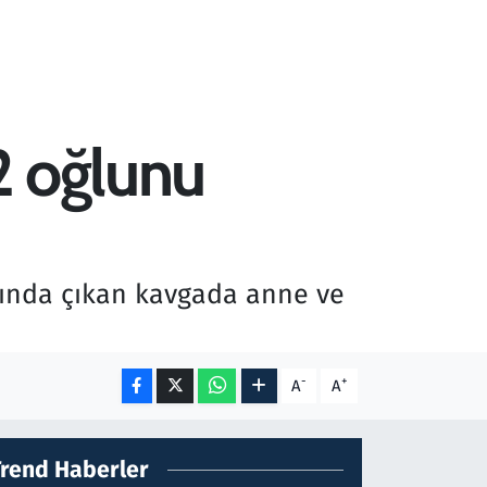
 2 oğlunu
asında çıkan kavgada anne ve
-
+
A
A
Trend Haberler