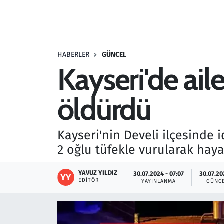
Resmi İlanlar
Rüya Tabirleri
HABERLER
GÜNCEL
Kayseri'de ail
Sağlık
öldürdü
Savunma Sanayi
Seçim 2023
Kayseri'nin Develi ilçesinde
2 oğlu tüfekle vurularak haya
Spor
YAVUZ YILDIZ
30.07.2024 - 07:07
30.07.20
Teknoloji ve Bilim
EDITÖR
YAYINLANMA
GÜNC
Televizyon