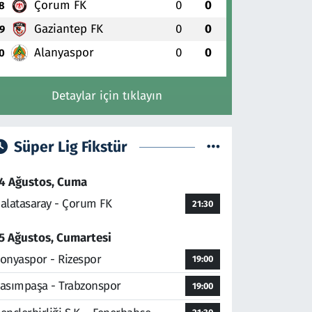
Çorum FK
0
0
8
Gaziantep FK
0
0
9
Alanyaspor
0
0
0
Detaylar için tıklayın
Süper Lig Fikstür
4 Ağustos, Cuma
alatasaray - Çorum FK
21:30
5 Ağustos, Cumartesi
onyaspor - Rizespor
19:00
asımpaşa - Trabzonspor
19:00