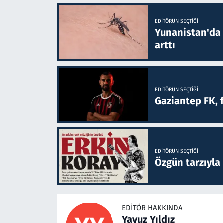
EDITÖRÜN SEÇTIĞI
Yunanistan'da B
arttı
EDITÖRÜN SEÇTIĞI
Gaziantep FK, 
EDITÖRÜN SEÇTIĞI
Özgün tarzıyla
EDITÖR HAKKINDA
Yavuz Yıldız