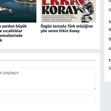
G
G
1
u yurdun büyük
Özgün tarzıyla Türk müziğine
B
 sıcaklıklar
yön veren Erkin Koray
rmallerinde
B
ek
A
1
S