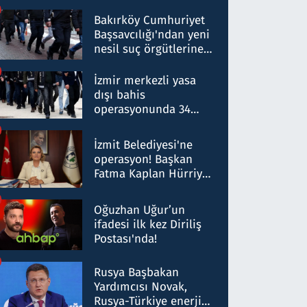
Bakırköy Cumhuriyet
Başsavcılığı'ndan yeni
nesil suç örgütlerine
operasyon: 50 şüpheli
hakkında gözaltı kararı
İzmir merkezli yasa
dışı bahis
operasyonunda 34
gözaltı: Yaklaşık 2
Milyar liralık para
İzmit Belediyesi'ne
trafiği tespit edildi
operasyon! Başkan
Fatma Kaplan Hürriyet
ve eşi gözaltına alındı
Oğuzhan Uğur’un
ifadesi ilk kez Diriliş
Postası'nda!
Rusya Başbakan
Yardımcısı Novak,
Rusya-Türkiye enerji