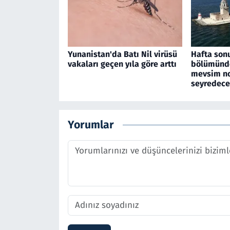
Yunanistan'da Batı Nil virüsü
Hafta son
vakaları geçen yıla göre arttı
bölümünde
mevsim no
seyredec
Yorumlar