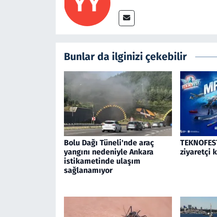
Bunlar da ilginizi çekebilir
Bolu Dağı Tüneli'nde araç
TEKNOFEST
yangını nedeniyle Ankara
ziyaretçi 
istikametinde ulaşım
sağlanamıyor