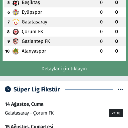
Beşiktaş
0
0
5
Eyüpspor
0
0
6
Galatasaray
0
0
7
Çorum FK
0
0
8
Gaziantep FK
0
0
9
Alanyaspor
0
0
10
Detaylar için tıklayın
Süper Lig Fikstür
14 Ağustos, Cuma
Galatasaray - Çorum FK
21:30
15 Ağustos, Cumartesi