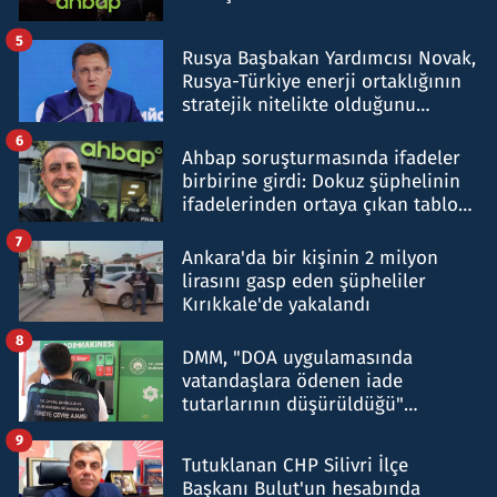
5
Rusya Başbakan Yardımcısı Novak,
Rusya-Türkiye enerji ortaklığının
stratejik nitelikte olduğunu
belirtti
6
Ahbap soruşturmasında ifadeler
birbirine girdi: Dokuz şüphelinin
ifadelerinden ortaya çıkan tablo
şok etti
7
Ankara'da bir kişinin 2 milyon
lirasını gasp eden şüpheliler
Kırıkkale'de yakalandı
8
DMM, "DOA uygulamasında
vatandaşlara ödenen iade
tutarlarının düşürüldüğü"
iddiasını yalanladı
9
Tutuklanan CHP Silivri İlçe
Başkanı Bulut'un hesabında