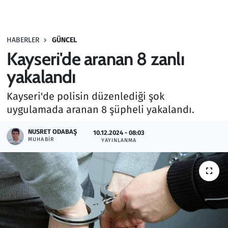
Gündem
HABERLER
GÜNCEL
Haber
Kayseri'de aranan 8 zanlı
Kültür Sanat
yakalandı
Kayseri'de polisin düzenlediği şok
Kurumsal Haberler
uygulamada aranan 8 şüpheli yakalandı.
Lezzet Durağı
NUSRET ODABAŞ
10.12.2024 - 08:03
MUHABIR
YAYINLANMA
Memur ve Kamu
Otomobil
Oyun
Ramazan