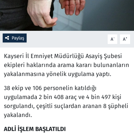
Resmi İlanlar
Rüya Tabirleri
Paylaş
-
+
A
A
Sağlık
Kayseri İl Emniyet Müdürlüğü Asayiş Şubesi
Savunma Sanayi
ekipleri haklarında arama kararı bulunanların
yakalanmasına yönelik uygulama yaptı.
Seçim 2023
38 ekip ve 106 personelin katıldığı
Spor
uygulamada 2 bin 408 araç ve 4 bin 497 kişi
sorgulandı, çeşitli suçlardan aranan 8 şüpheli
Teknoloji ve Bilim
yakalandı.
Televizyon
ADLİ İŞLEM BAŞLATILDI