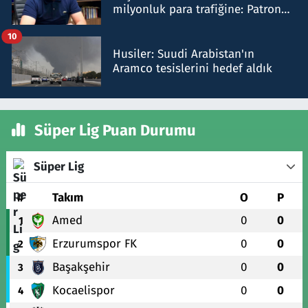
milyonluk para trafiğine: Patron
talimat verdi, ben gönderdim
10
Husiler: Suudi Arabistan'ın
Aramco tesislerini hedef aldık
Süper Lig Puan Durumu
Süper Lig
#
Takım
O
P
Amed
0
0
1
Erzurumspor FK
0
0
2
Başakşehir
0
0
3
Kocaelispor
0
0
4