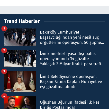
Trend Haberler
1
Bakırköy Cumhuriyet
Başsavcılığı'ndan yeni nesil suç
örgütlerine operasyon: 50 şüpheli
hakkında gözaltı kararı
2
İzmir merkezli yasa dışı bahis
operasyonunda 34 gözaltı:
Yaklaşık 2 Milyar liralık para trafiği
tespit edildi
3
İzmit Belediyesi'ne operasyon!
Başkan Fatma Kaplan Hürriyet ve
eşi gözaltına alındı
4
Oğuzhan Uğur’un ifadesi ilk kez
Diriliş Postası'nda!