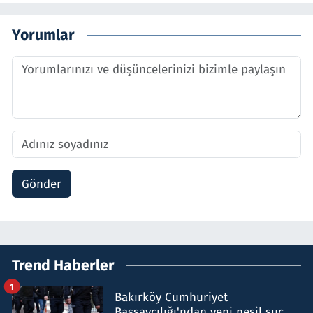
Yorumlar
Gönder
Trend Haberler
1
Bakırköy Cumhuriyet
Başsavcılığı'ndan yeni nesil suç