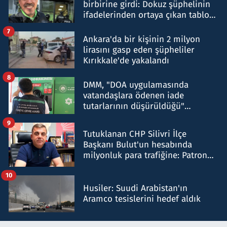
birbirine girdi: Dokuz şüphelinin
ifadelerinden ortaya çıkan tablo
şok etti
7
Ankara'da bir kişinin 2 milyon
lirasını gasp eden şüpheliler
Kırıkkale'de yakalandı
8
DMM, "DOA uygulamasında
vatandaşlara ödenen iade
tutarlarının düşürüldüğü"
iddiasını yalanladı
9
Tutuklanan CHP Silivri İlçe
Başkanı Bulut'un hesabında
milyonluk para trafiğine: Patron
talimat verdi, ben gönderdim
10
Husiler: Suudi Arabistan'ın
Aramco tesislerini hedef aldık