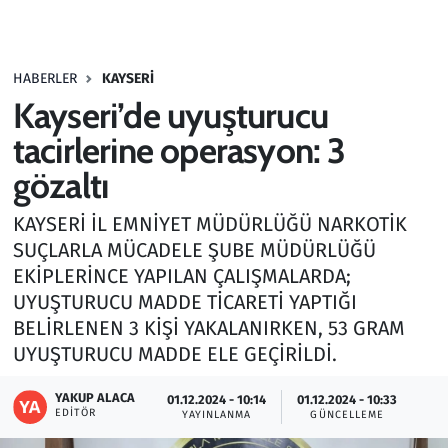
Gündem
HABERLER
KAYSERI
Haber
Kayseri’de uyuşturucu
Kültür Sanat
tacirlerine operasyon: 3
gözaltı
Kurumsal Haberler
KAYSERİ İL EMNİYET MÜDÜRLÜĞÜ NARKOTİK
Lezzet Durağı
SUÇLARLA MÜCADELE ŞUBE MÜDÜRLÜĞÜ
EKİPLERİNCE YAPILAN ÇALIŞMALARDA;
Memur ve Kamu
UYUŞTURUCU MADDE TİCARETİ YAPTIĞI
BELİRLENEN 3 KİŞİ YAKALANIRKEN, 53 GRAM
Otomobil
UYUŞTURUCU MADDE ELE GEÇİRİLDİ.
Oyun
YAKUP ALACA
01.12.2024 - 10:14
01.12.2024 - 10:33
EDITÖR
YAYINLANMA
GÜNCELLEME
Ramazan