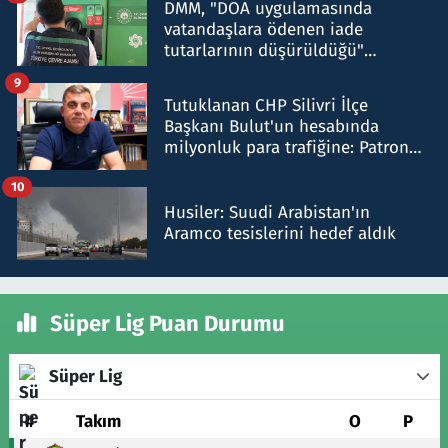
DMM, "DOA uygulamasında
vatandaşlara ödenen iade
tutarlarının düşürüldüğü"
iddiasını yalanladı
9
Tutuklanan CHP Silivri İlçe
Başkanı Bulut'un hesabında
milyonluk para trafiğine: Patron
talimat verdi, ben gönderdim
10
Husiler: Suudi Arabistan'ın
Aramco tesislerini hedef aldık
Süper Lig Puan Durumu
Süper Lig
#
Takım
O
P