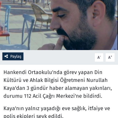
Resmi İlanlar
Rüya Tabirleri
Sağlık
Savunma Sanayi
Paylaş
-
+
A
A
Seçim 2023
Hankendi Ortaokulu'nda görev yapan Din
Spor
Kültürü ve Ahlak Bilgisi Öğretmeni Nurullah
Kaya'dan 3 gündür haber alamayan yakınları,
Teknoloji ve Bilim
durumu 112 Acil Çağrı Merkezi'ne bildirdi.
Televizyon
Kaya'nın yalnız yaşadığı eve sağlık, itfaiye ve
polis ekipleri sevk edildi.