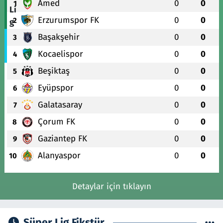
Amed
0
0
1
Erzurumspor FK
0
0
2
Başakşehir
0
0
3
Kocaelispor
0
0
4
Beşiktaş
0
0
5
Eyüpspor
0
0
6
Galatasaray
0
0
7
Çorum FK
0
0
8
Gaziantep FK
0
0
9
Alanyaspor
0
0
10
Detaylar için tıklayın
Süper Lig Fikstür