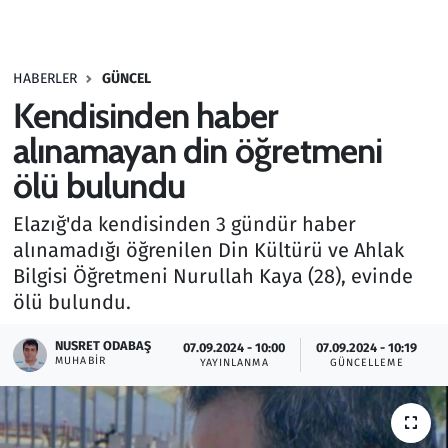
Gündem
HABERLER
GÜNCEL
Haber
Kendisinden haber
Kültür Sanat
alınamayan din öğretmeni
ölü bulundu
Kurumsal Haberler
Elazığ'da kendisinden 3 gündür haber
Lezzet Durağı
alınamadığı öğrenilen Din Kültürü ve Ahlak
Bilgisi Öğretmeni Nurullah Kaya (28), evinde
Memur ve Kamu
ölü bulundu.
Otomobil
NUSRET ODABAŞ
07.09.2024 - 10:00
07.09.2024 - 10:19
MUHABIR
YAYINLANMA
GÜNCELLEME
Oyun
Ramazan