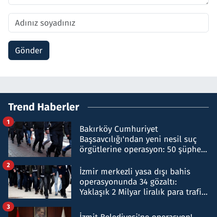
Gönder
Trend Haberler
1
Bakırköy Cumhuriyet
Başsavcılığı'ndan yeni nesil suç
örgütlerine operasyon: 50 şüpheli
hakkında gözaltı kararı
2
İzmir merkezli yasa dışı bahis
operasyonunda 34 gözaltı:
Yaklaşık 2 Milyar liralık para trafiği
tespit edildi
3