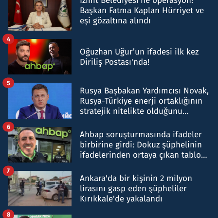
İzmit Belediyesi'ne operasyon!
Başkan Fatma Kaplan Hürriyet ve
eşi gözaltına alındı
4
Oğuzhan Uğur’un ifadesi ilk kez
Diriliş Postası'nda!
5
Rusya Başbakan Yardımcısı Novak,
Rusya-Türkiye enerji ortaklığının
stratejik nitelikte olduğunu
belirtti
6
Ahbap soruşturmasında ifadeler
birbirine girdi: Dokuz şüphelinin
ifadelerinden ortaya çıkan tablo
şok etti
7
Ankara'da bir kişinin 2 milyon
lirasını gasp eden şüpheliler
Kırıkkale'de yakalandı
8