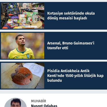
Kırtasiye sektöründe okula
dönüş mesaisi başladı
Arsenal, Bruno Guimaraes'i
transfer etti
Pisidia Antiokheia Antik
Kenti'nde 1500 yıllık litürjik kap
bulundu
MUHABIR
Nusret Odabaş