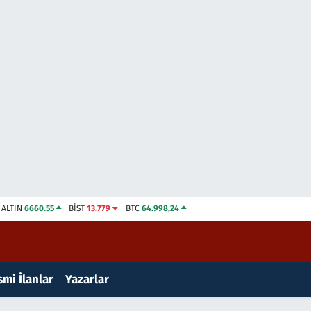
ALTIN
6660.55
BİST
13.779
BTC
64.998,24
mi İlanlar
Yazarlar