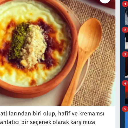
1
2
3
4
5
atlılarından biri olup, hafif ve kremamsı
rahlatıcı bir seçenek olarak karşımıza