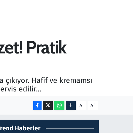
et! Pratik
za çıkıyor. Hafif ve kremamsı
vis edilir...
-
+
A
A
Trend Haberler