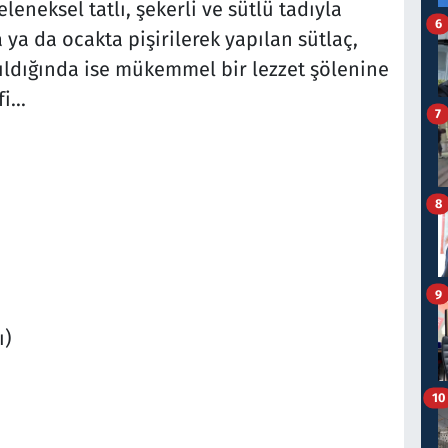
eleneksel tatlı, şekerli ve sütlü tadıyla
6
 ya da ocakta pişirilerek yapılan sütlaç,
rıldığında ise mükemmel bir lezzet şölenine
i...
7
8
9
ı)
10