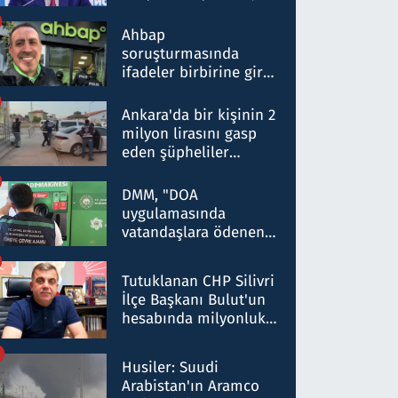
ortaklığının stratejik
nitelikte olduğunu
Ahbap
belirtti
soruşturmasında
ifadeler birbirine girdi:
Dokuz şüphelinin
ifadelerinden ortaya
Ankara'da bir kişinin 2
çıkan tablo şok etti
milyon lirasını gasp
eden şüpheliler
Kırıkkale'de yakalandı
DMM, "DOA
uygulamasında
vatandaşlara ödenen
iade tutarlarının
düşürüldüğü" iddiasını
Tutuklanan CHP Silivri
yalanladı
İlçe Başkanı Bulut'un
hesabında milyonluk
para trafiğine: Patron
talimat verdi, ben
Husiler: Suudi
gönderdim
Arabistan'ın Aramco