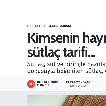
Resmi İlanlar
Rüya Tabirleri
HABERLER
LEZZET DURAĞI
Kimsenin hayı
Sağlık
sütlaç tarifi...
Savunma Sanayi
Seçim 2023
Sütlaç, süt ve pirinçle hazırl
dokusuyla beğenilen sütlaç, oc
Spor
BERFIN BITIRIM
23.03.2025 - 14:06
Teknoloji ve Bilim
MUHABIR
YAYINLANMA
Televizyon