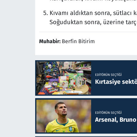
Kıvamı aldıktan sonra, sütlacı
Soğuduktan sonra, üzerine tarçı
Muhabir:
Berfin Bitirim
EDITÖRÜN SEÇTIĞI
Kırtasiye sekt
EDITÖRÜN SEÇTIĞI
Arsenal, Bruno 