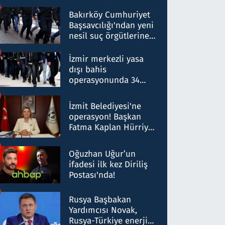
Bakırköy Cumhuriyet
Başsavcılığı'ndan yeni
nesil suç örgütlerine
operasyon: 50 şüpheli
hakkında gözaltı kararı
İzmir merkezli yasa
dışı bahis
operasyonunda 34
gözaltı: Yaklaşık 2
Milyar liralık para
İzmit Belediyesi'ne
trafiği tespit edildi
operasyon! Başkan
Fatma Kaplan Hürriyet
ve eşi gözaltına alındı
Oğuzhan Uğur’un
ifadesi ilk kez Diriliş
Postası'nda!
Rusya Başbakan
Yardımcısı Novak,
Rusya-Türkiye enerji