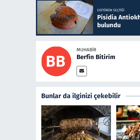
EDITÖRÜN SEÇTIĞI
Pisidia Antiokh
bulundu
MUHABIR
Berfin Bitirim
Bunlar da ilginizi çekebilir