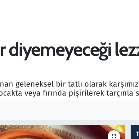
r diyemeyeceği lezz
anan geleneksel bir tatlı olarak karşımı
akta veya fırında pişirilerek tarçınla ser