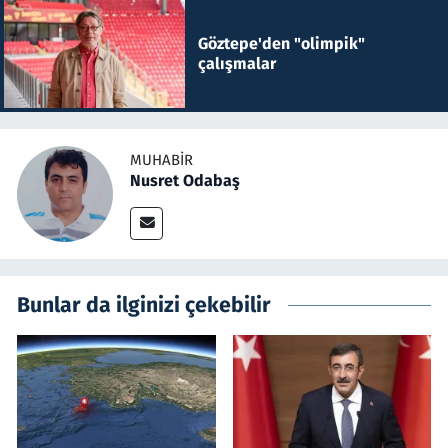
Göztepe'den "olimpik"
çalışmalar
MUHABIR
Nusret Odabaş
Bunlar da ilginizi çekebilir