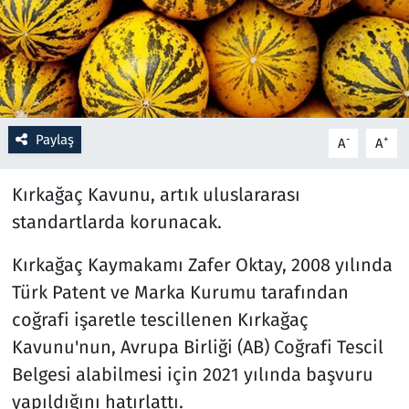
Resmi İlanlar
Rüya Tabirleri
Sağlık
Paylaş
-
+
A
A
Savunma Sanayi
Kırkağaç Kavunu, artık uluslararası
standartlarda korunacak.
Seçim 2023
Kırkağaç Kaymakamı Zafer Oktay, 2008 yılında
Spor
Türk Patent ve Marka Kurumu tarafından
coğrafi işaretle tescillenen Kırkağaç
Teknoloji ve Bilim
Kavunu'nun, Avrupa Birliği (AB) Coğrafi Tescil
Televizyon
Belgesi alabilmesi için 2021 yılında başvuru
yapıldığını hatırlattı.