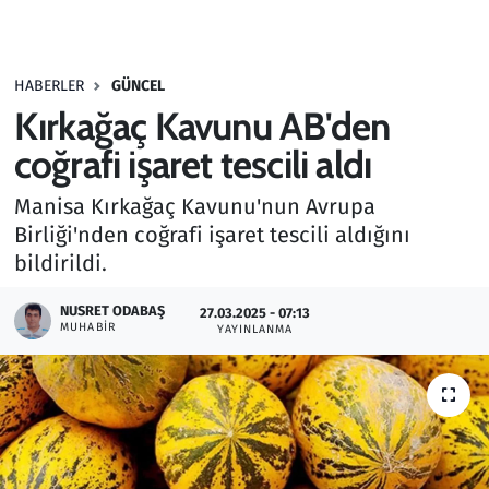
Gündem
HABERLER
GÜNCEL
Haber
Kırkağaç Kavunu AB'den
Kültür Sanat
coğrafi işaret tescili aldı
Manisa Kırkağaç Kavunu'nun Avrupa
Kurumsal Haberler
Birliği'nden coğrafi işaret tescili aldığını
bildirildi.
Lezzet Durağı
NUSRET ODABAŞ
27.03.2025 - 07:13
Memur ve Kamu
MUHABIR
YAYINLANMA
Otomobil
Oyun
Ramazan