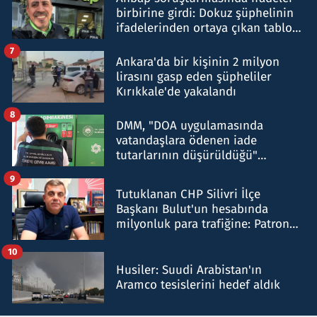
birbirine girdi: Dokuz şüphelinin
ifadelerinden ortaya çıkan tablo
şok etti
7
Ankara'da bir kişinin 2 milyon
lirasını gasp eden şüpheliler
Kırıkkale'de yakalandı
8
DMM, "DOA uygulamasında
vatandaşlara ödenen iade
tutarlarının düşürüldüğü"
iddiasını yalanladı
9
Tutuklanan CHP Silivri İlçe
Başkanı Bulut'un hesabında
milyonluk para trafiğine: Patron
talimat verdi, ben gönderdim
10
Husiler: Suudi Arabistan'ın
Aramco tesislerini hedef aldık