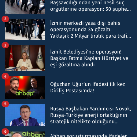
Başsavcılığı'ndan yeni nesil suç
örgütlerine operasyon: 50 şüpheli
hakkında gözaltı kararı
2
İzmir merkezli yasa dışı bahis
operasyonunda 34 gözaltı:
Yaklaşık 2 Milyar liralık para trafiği
tespit edildi
3
İzmit Belediyesi'ne operasyon!
Başkan Fatma Kaplan Hürriyet ve
eşi gözaltına alındı
4
Oğuzhan Uğur’un ifadesi ilk kez
Diriliş Postası'nda!
5
Rusya Başbakan Yardımcısı Novak,
Rusya-Türkiye enerji ortaklığının
stratejik nitelikte olduğunu
belirtti
6
Ahbap soruşturmasında ifadeler