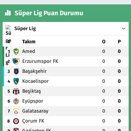
Süper Lig Puan Durumu
Süper Lig
#
Takım
O
P
Amed
0
0
1
Erzurumspor FK
0
0
2
Başakşehir
0
0
3
Kocaelispor
0
0
4
Beşiktaş
0
0
5
Eyüpspor
0
0
6
Galatasaray
0
0
7
Çorum FK
0
0
8
Gaziantep FK
0
0
9