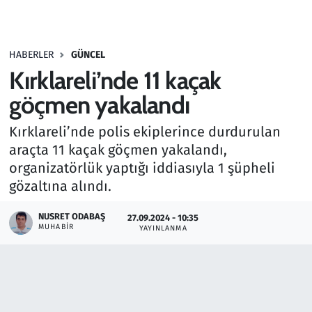
Gündem
HABERLER
GÜNCEL
Haber
Kırklareli’nde 11 kaçak
Kültür Sanat
göçmen yakalandı
Kırklareli’nde polis ekiplerince durdurulan
Kurumsal Haberler
araçta 11 kaçak göçmen yakalandı,
organizatörlük yaptığı iddiasıyla 1 şüpheli
Lezzet Durağı
gözaltına alındı.
Memur ve Kamu
NUSRET ODABAŞ
27.09.2024 - 10:35
MUHABIR
YAYINLANMA
Otomobil
Oyun
Ramazan