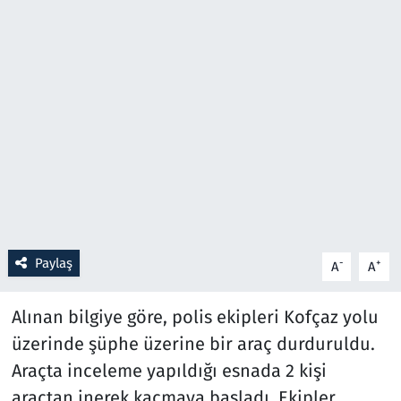
Resmi İlanlar
Rüya Tabirleri
Sağlık
Savunma Sanayi
Seçim 2023
Paylaş
-
+
A
A
Spor
Alınan bilgiye göre, polis ekipleri Kofçaz yolu
Teknoloji ve Bilim
üzerinde şüphe üzerine bir araç durduruldu.
Televizyon
Araçta inceleme yapıldığı esnada 2 kişi
araçtan inerek kaçmaya başladı. Ekipler