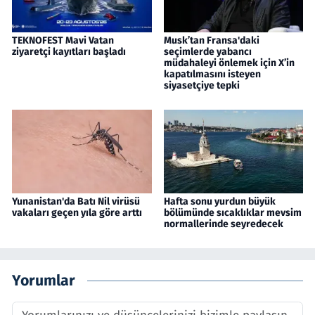
TEKNOFEST Mavi Vatan
Musk’tan Fransa'daki
ziyaretçi kayıtları başladı
seçimlerde yabancı
müdahaleyi önlemek için X’in
kapatılmasını isteyen
siyasetçiye tepki
Yunanistan'da Batı Nil virüsü
Hafta sonu yurdun büyük
vakaları geçen yıla göre arttı
bölümünde sıcaklıklar mevsim
normallerinde seyredecek
Yorumlar