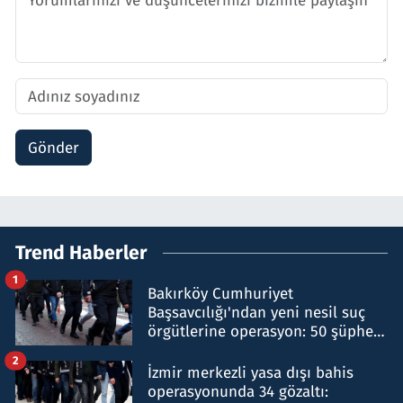
Gönder
Trend Haberler
1
Bakırköy Cumhuriyet
Başsavcılığı'ndan yeni nesil suç
örgütlerine operasyon: 50 şüpheli
hakkında gözaltı kararı
2
İzmir merkezli yasa dışı bahis
operasyonunda 34 gözaltı: