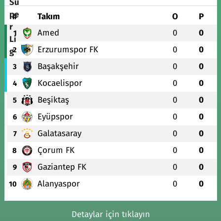
#
Takım
O
P
Amed
0
0
1
Erzurumspor FK
0
0
2
Başakşehir
0
0
3
Kocaelispor
0
0
4
Beşiktaş
0
0
5
Eyüpspor
0
0
6
Galatasaray
0
0
7
Çorum FK
0
0
8
Gaziantep FK
0
0
9
Alanyaspor
0
0
10
Detaylar için tıklayın