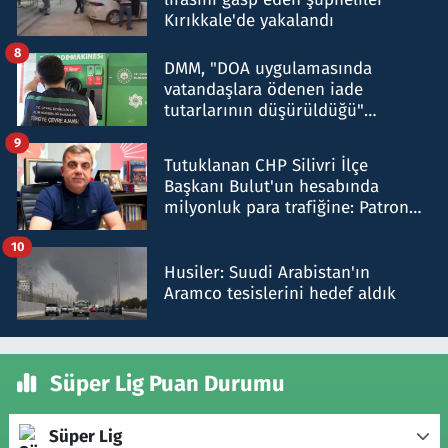
Kırıkkale'de yakalandı
8
DMM, "DOA uygulamasında
vatandaşlara ödenen iade
tutarlarının düşürüldüğü"
iddiasını yalanladı
9
Tutuklanan CHP Silivri İlçe
Başkanı Bulut'un hesabında
milyonluk para trafiğine: Patron
talimat verdi, ben gönderdim
10
Husiler: Suudi Arabistan'ın
Aramco tesislerini hedef aldık
Süper Lig Puan Durumu
Süper Lig