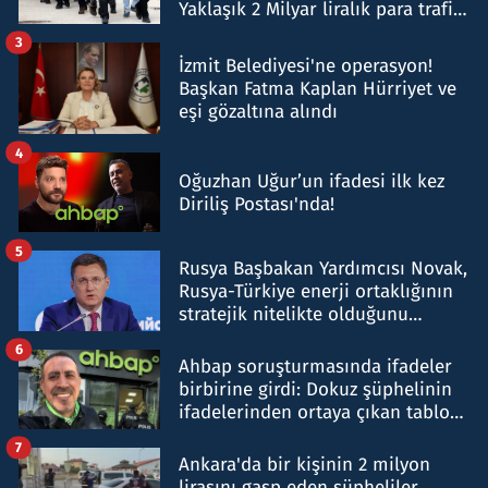
Yaklaşık 2 Milyar liralık para trafiği
tespit edildi
3
İzmit Belediyesi'ne operasyon!
Başkan Fatma Kaplan Hürriyet ve
eşi gözaltına alındı
4
Oğuzhan Uğur’un ifadesi ilk kez
Diriliş Postası'nda!
5
Rusya Başbakan Yardımcısı Novak,
Rusya-Türkiye enerji ortaklığının
stratejik nitelikte olduğunu
belirtti
6
Ahbap soruşturmasında ifadeler
birbirine girdi: Dokuz şüphelinin
ifadelerinden ortaya çıkan tablo
şok etti
7
Ankara'da bir kişinin 2 milyon
lirasını gasp eden şüpheliler