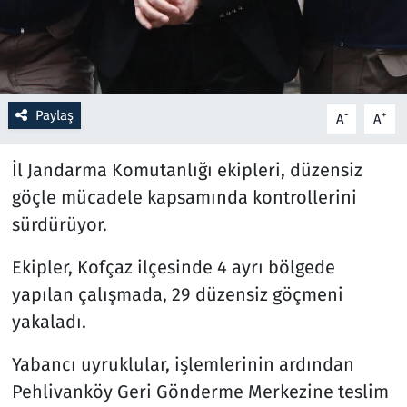
Resmi İlanlar
Rüya Tabirleri
Paylaş
-
+
A
A
Sağlık
İl Jandarma Komutanlığı ekipleri, düzensiz
Savunma Sanayi
göçle mücadele kapsamında kontrollerini
sürdürüyor.
Seçim 2023
Ekipler, Kofçaz ilçesinde 4 ayrı bölgede
Spor
yapılan çalışmada, 29 düzensiz göçmeni
yakaladı.
Teknoloji ve Bilim
Yabancı uyruklular, işlemlerinin ardından
Televizyon
Pehlivanköy Geri Gönderme Merkezine teslim