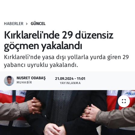
Gündem
HABERLER
GÜNCEL
Haber
Kırklareli'nde 29 düzensiz
Kültür Sanat
göçmen yakalandı
Kırklareli'nde yasa dışı yollarla yurda giren 29
Kurumsal Haberler
yabancı uyruklu yakalandı.
Lezzet Durağı
NUSRET ODABAŞ
21.09.2024 - 11:01
MUHABIR
YAYINLANMA
Memur ve Kamu
Otomobil
Oyun
Ramazan