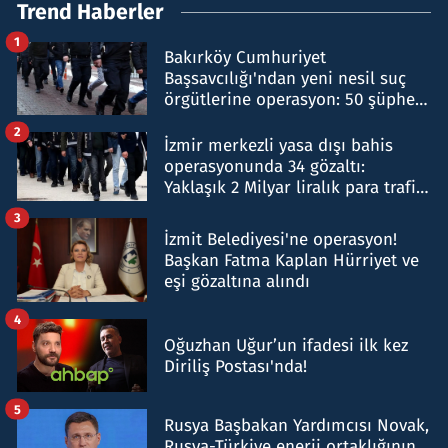
Trend Haberler
1
Bakırköy Cumhuriyet
Başsavcılığı'ndan yeni nesil suç
örgütlerine operasyon: 50 şüpheli
hakkında gözaltı kararı
2
İzmir merkezli yasa dışı bahis
operasyonunda 34 gözaltı:
Yaklaşık 2 Milyar liralık para trafiği
tespit edildi
3
İzmit Belediyesi'ne operasyon!
Başkan Fatma Kaplan Hürriyet ve
eşi gözaltına alındı
4
Oğuzhan Uğur’un ifadesi ilk kez
Diriliş Postası'nda!
5
Rusya Başbakan Yardımcısı Novak,
Rusya-Türkiye enerji ortaklığının