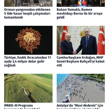
Orman yangınından etkilenen
Bakan Yumaklı, Rumen
5 ilde hasar tespit çalışmaları
mevkidaşı Barna ile bir araya
tamamlandı
geldi
Türkiye, fındık ihracatından 11
Cumhurbaşkanı Erdoğan, MHP
ayda 2,4 milyar dolar gelir
Genel Başkanı Bahçeli'yi kabul
sağladı
etti
IPARD-III Programı
Antalya'da "Mavi Akdeniz" için