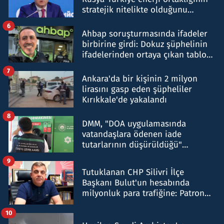
stratejik nitelikte olduğunu
belirtti
6
Ahbap soruşturmasında ifadeler
birbirine girdi: Dokuz şüphelinin
ifadelerinden ortaya çıkan tablo
şok etti
7
Ankara'da bir kişinin 2 milyon
lirasını gasp eden şüpheliler
Kırıkkale'de yakalandı
8
DMM, "DOA uygulamasında
vatandaşlara ödenen iade
tutarlarının düşürüldüğü"
iddiasını yalanladı
9
Tutuklanan CHP Silivri İlçe
Başkanı Bulut'un hesabında
milyonluk para trafiğine: Patron
talimat verdi, ben gönderdim
10