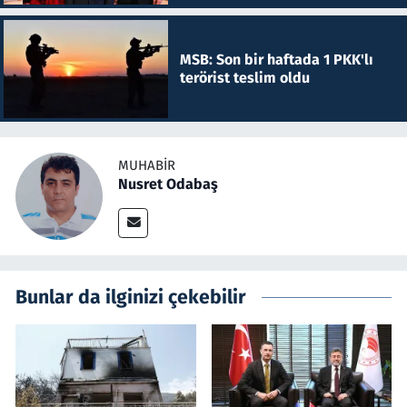
MSB: Son bir haftada 1 PKK'lı
terörist teslim oldu
MUHABIR
Nusret Odabaş
Bunlar da ilginizi çekebilir