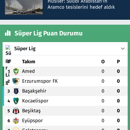
Husiler: Suudi Arabistan'ın
Aramco tesislerini hedef aldık
Süper Lig Puan Durumu
Süper Lig
#
Takım
O
P
Amed
0
0
1
Erzurumspor FK
0
0
2
Başakşehir
0
0
3
Kocaelispor
0
0
4
Beşiktaş
0
0
5
Eyüpspor
0
0
6