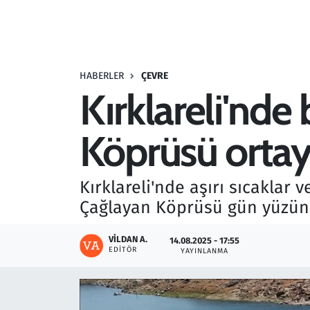
Resmi İlanlar
Rüya Tabirleri
HABERLER
ÇEVRE
Kırklareli'nde
Sağlık
Köprüsü ortaya
Savunma Sanayi
Seçim 2023
Kırklareli'nde aşırı sıcaklar 
Çağlayan Köprüsü gün yüzüne
Spor
VILDAN A.
14.08.2025 - 17:55
Teknoloji ve Bilim
EDITÖR
YAYINLANMA
Televizyon