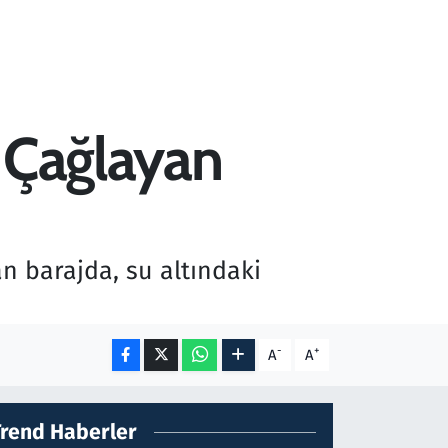
e Çağlayan
an barajda, su altındaki
-
+
A
A
Trend Haberler