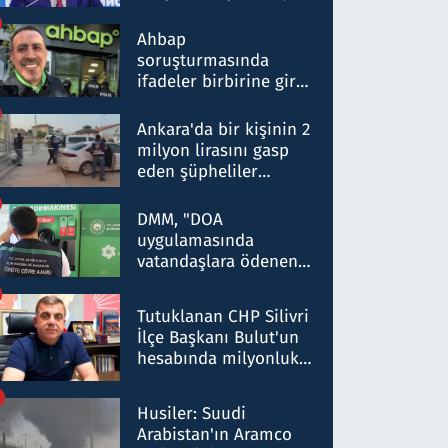
ortaklığının stratejik
nitelikte olduğunu
Ahbap
belirtti
soruşturmasında
ifadeler birbirine girdi:
Dokuz şüphelinin
ifadelerinden ortaya
Ankara'da bir kişinin 2
çıkan tablo şok etti
milyon lirasını gasp
eden şüpheliler
Kırıkkale'de yakalandı
DMM, "DOA
uygulamasında
vatandaşlara ödenen
iade tutarlarının
düşürüldüğü" iddiasını
Tutuklanan CHP Silivri
yalanladı
İlçe Başkanı Bulut'un
hesabında milyonluk
para trafiğine: Patron
talimat verdi, ben
Husiler: Suudi
gönderdim
Arabistan'ın Aramco