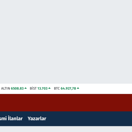
ALTIN
6508.83
BİST
13.703
BTC
64.927,78
mi İlanlar
Yazarlar