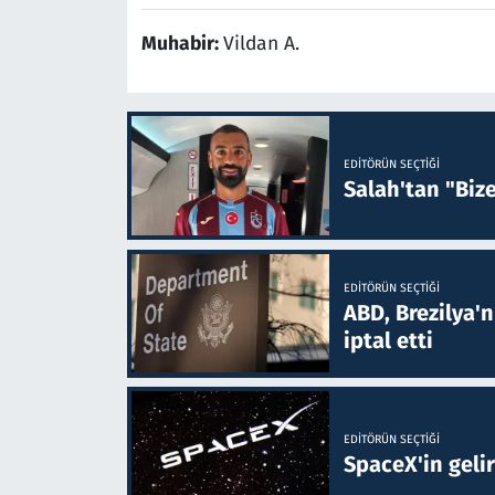
Muhabir:
Vildan A.
EDITÖRÜN SEÇTIĞI
Salah'tan "Biz
EDITÖRÜN SEÇTIĞI
ABD, Brezilya'
iptal etti
EDITÖRÜN SEÇTIĞI
SpaceX'in gelir