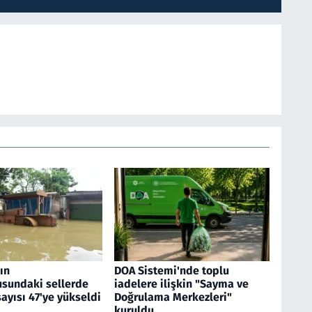
ın
DOA Sistemi'nde toplu
sundaki sellerde
iadelere ilişkin "Sayma ve
sayısı 47'ye yükseldi
Doğrulama Merkezleri"
kuruldu