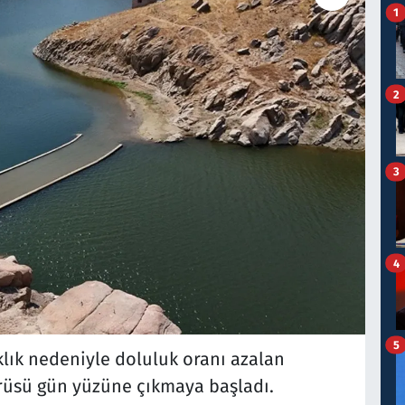
1
2
3
4
5
aklık nedeniyle doluluk oranı azalan
prüsü gün yüzüne çıkmaya başladı.