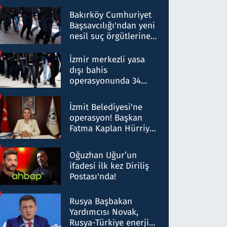
Bakırköy Cumhuriyet
Başsavcılığı'ndan yeni
nesil suç örgütlerine
operasyon: 50 şüpheli
hakkında gözaltı kararı
İzmir merkezli yasa
dışı bahis
operasyonunda 34
gözaltı: Yaklaşık 2
Milyar liralık para
İzmit Belediyesi'ne
trafiği tespit edildi
operasyon! Başkan
Fatma Kaplan Hürriyet
ve eşi gözaltına alındı
Oğuzhan Uğur’un
ifadesi ilk kez Diriliş
Postası'nda!
Rusya Başbakan
Yardımcısı Novak,
Rusya-Türkiye enerji