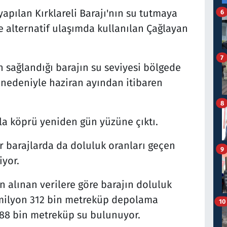
yapılan Kırklareli Barajı'nın su tutmaya
6
e alternatif ulaşımda kullanılan Çağlayan
7
sağlandığı barajın su seviyesi bölgede
ık nedeniyle haziran ayından itibaren
8
la köprü yeniden gün yüzüne çıktı.
er barajlarda da doluluk oranları geçen
9
yor.
 alınan verilere göre barajın doluluk
3 milyon 312 bin metreküp depolama
10
88 bin metreküp su bulunuyor.