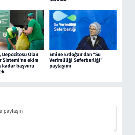
, Depozitosu Olan
Emine Erdoğan'dan "Su
r Sistemi'ne ekim
Verimliliği Seferberliği"
a kadar başvuru
paylaşımı
ek