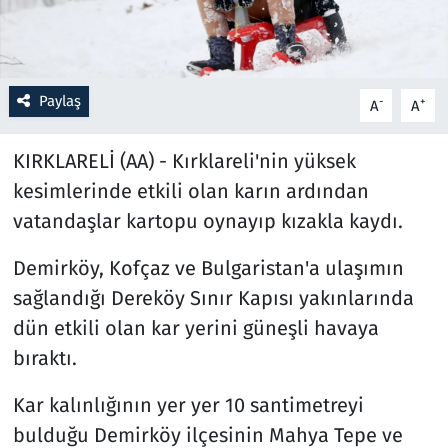
Resmi İlanlar
Rüya Tabirleri
Paylaş
-
+
A
A
Sağlık
KIRKLARELİ (AA) - Kırklareli'nin yüksek
kesimlerinde etkili olan karın ardından
Savunma Sanayi
vatandaşlar kartopu oynayıp kızakla kaydı.
Seçim 2023
Demirköy, Kofçaz ve Bulgaristan'a ulaşımın
sağlandığı Dereköy Sınır Kapısı yakınlarında
Spor
dün etkili olan kar yerini güneşli havaya
Teknoloji ve Bilim
bıraktı.
Televizyon
Kar kalınlığının yer yer 10 santimetreyi
bulduğu Demirköy ilçesinin Mahya Tepe ve