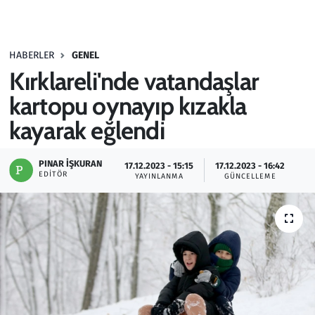
Gündem
HABERLER
GENEL
Haber
Kırklareli'nde vatandaşlar
Kültür Sanat
kartopu oynayıp kızakla
kayarak eğlendi
Kurumsal Haberler
PINAR İŞKURAN
17.12.2023 - 15:15
17.12.2023 - 16:42
Lezzet Durağı
EDITÖR
YAYINLANMA
GÜNCELLEME
Memur ve Kamu
Otomobil
Oyun
Ramazan