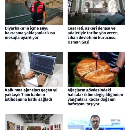
Diyarbakır'ın içme suyu
Cesareti, askeri dehası ve
havzasına yaklaşanlar kısa
adaletiyle tarihe yön veren,
mesajla uyarılıyor
cihan devletinin kurucusu:
Osman Gazi
Kalkınma ajansları geçen yıl
Ağaçların gövdesindeki
yaklaşık 7 bin kadının
halkalar iklim değişikliğinden
istihdamına katkı sağladı
yangınlara kadar doğanın
hafızasını taşıyor