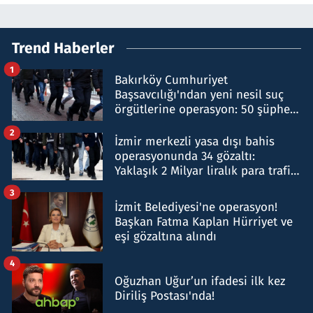
Trend Haberler
1
Bakırköy Cumhuriyet
Başsavcılığı'ndan yeni nesil suç
örgütlerine operasyon: 50 şüpheli
hakkında gözaltı kararı
2
İzmir merkezli yasa dışı bahis
operasyonunda 34 gözaltı:
Yaklaşık 2 Milyar liralık para trafiği
tespit edildi
3
İzmit Belediyesi'ne operasyon!
Başkan Fatma Kaplan Hürriyet ve
eşi gözaltına alındı
4
Oğuzhan Uğur’un ifadesi ilk kez
Diriliş Postası'nda!