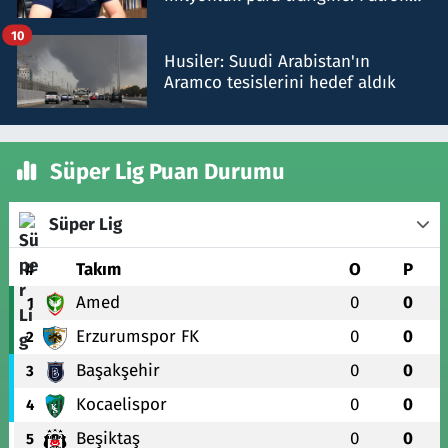
talimat verdi, ben gönderdim
10
Husiler: Suudi Arabistan'ın
Aramco tesislerini hedef aldık
Süper Lig Puan Durumu
Süper Lig
#
Takım
O
P
Amed
0
0
1
Erzurumspor FK
0
0
2
Başakşehir
0
0
3
Kocaelispor
0
0
4
Beşiktaş
0
0
5