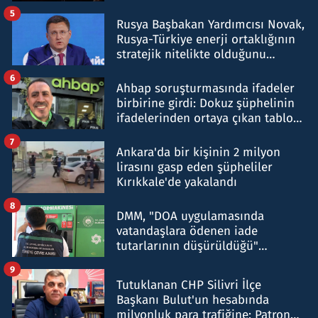
5
Rusya Başbakan Yardımcısı Novak,
Rusya-Türkiye enerji ortaklığının
stratejik nitelikte olduğunu
belirtti
6
Ahbap soruşturmasında ifadeler
birbirine girdi: Dokuz şüphelinin
ifadelerinden ortaya çıkan tablo
şok etti
7
Ankara'da bir kişinin 2 milyon
lirasını gasp eden şüpheliler
Kırıkkale'de yakalandı
8
DMM, "DOA uygulamasında
vatandaşlara ödenen iade
tutarlarının düşürüldüğü"
iddiasını yalanladı
9
Tutuklanan CHP Silivri İlçe
Başkanı Bulut'un hesabında
milyonluk para trafiğine: Patron