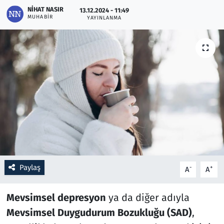
NIHAT NASIR
13.12.2024 - 11:49
MUHABIR
YAYINLANMA
Resmi İlanlar
Rüya Tabirleri
Sağlık
Savunma Sanayi
Seçim 2023
Spor
Paylaş
-
+
A
A
Teknoloji ve Bilim
Mevsimsel depresyon
ya da diğer adıyla
Televizyon
Mevsimsel Duygudurum Bozukluğu (SAD)
,