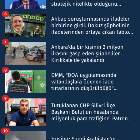
stratejik nitelikte olduğunu
belirtti
6
Ahbap soruşturmasında ifadeler
birbirine girdi: Dokuz şüphelinin
ifadelerinden ortaya çıkan tablo
şok etti
7
Ankara'da bir kişinin 2 milyon
lirasını gasp eden şüpheliler
Kırıkkale'de yakalandı
8
DMM, "DOA uygulamasında
vatandaşlara ödenen iade
tutarlarının düşürüldüğü"
iddiasını yalanladı
9
Tutuklanan CHP Silivri İlçe
Başkanı Bulut'un hesabında
milyonluk para trafiğine: Patron
talimat verdi, ben gönderdim
10
Husiler: Suudi Arabistan'ın