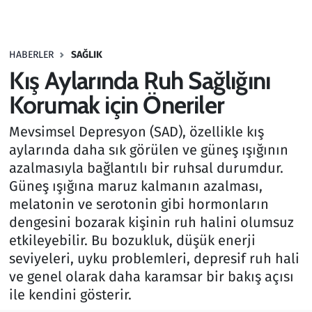
Gündem
HABERLER
SAĞLIK
Haber
Kış Aylarında Ruh Sağlığını
Kültür Sanat
Korumak için Öneriler
Mevsimsel Depresyon (SAD), özellikle kış
Kurumsal Haberler
aylarında daha sık görülen ve güneş ışığının
azalmasıyla bağlantılı bir ruhsal durumdur.
Lezzet Durağı
Güneş ışığına maruz kalmanın azalması,
Memur ve Kamu
melatonin ve serotonin gibi hormonların
dengesini bozarak kişinin ruh halini olumsuz
Otomobil
etkileyebilir. Bu bozukluk, düşük enerji
seviyeleri, uyku problemleri, depresif ruh hali
Oyun
ve genel olarak daha karamsar bir bakış açısı
ile kendini gösterir.
Ramazan