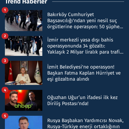
Trend Haberler
1
Bakırköy Cumhuriyet
Başsavcılığı'ndan yeni nesil suç
örgütlerine operasyon: 50 şüpheli
hakkında gözaltı kararı
2
İzmir merkezli yasa dışı bahis
operasyonunda 34 gözaltı:
Yaklaşık 2 Milyar liralık para trafiği
tespit edildi
3
İzmit Belediyesi'ne operasyon!
Başkan Fatma Kaplan Hürriyet ve
eşi gözaltına alındı
4
Oğuzhan Uğur’un ifadesi ilk kez
Diriliş Postası'nda!
5
Rusya Başbakan Yardımcısı Novak,
Rusya-Türkiye enerji ortaklığının