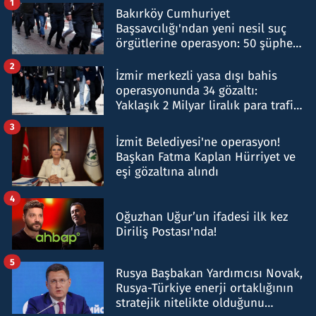
1
Bakırköy Cumhuriyet
Başsavcılığı'ndan yeni nesil suç
örgütlerine operasyon: 50 şüpheli
hakkında gözaltı kararı
2
İzmir merkezli yasa dışı bahis
operasyonunda 34 gözaltı:
Yaklaşık 2 Milyar liralık para trafiği
tespit edildi
3
İzmit Belediyesi'ne operasyon!
Başkan Fatma Kaplan Hürriyet ve
eşi gözaltına alındı
4
Oğuzhan Uğur’un ifadesi ilk kez
Diriliş Postası'nda!
5
Rusya Başbakan Yardımcısı Novak,
Rusya-Türkiye enerji ortaklığının
stratejik nitelikte olduğunu