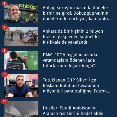
belirtti
6
Ahbap soruşturmasında ifadeler
birbirine girdi: Dokuz şüphelinin
ifadelerinden ortaya çıkan tablo
şok etti
7
Ankara'da bir kişinin 2 milyon
lirasını gasp eden şüpheliler
Kırıkkale'de yakalandı
8
DMM, "DOA uygulamasında
vatandaşlara ödenen iade
tutarlarının düşürüldüğü"
iddiasını yalanladı
9
Tutuklanan CHP Silivri İlçe
Başkanı Bulut'un hesabında
milyonluk para trafiğine: Patron
talimat verdi, ben gönderdim
10
Husiler: Suudi Arabistan'ın
Aramco tesislerini hedef aldık