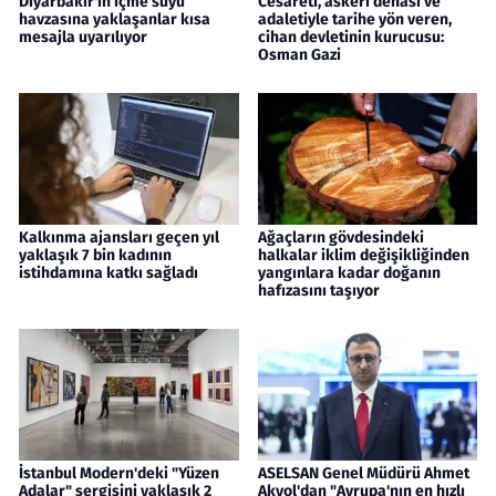
Diyarbakır'ın içme suyu
Cesareti, askeri dehası ve
havzasına yaklaşanlar kısa
adaletiyle tarihe yön veren,
mesajla uyarılıyor
cihan devletinin kurucusu:
Osman Gazi
Kalkınma ajansları geçen yıl
Ağaçların gövdesindeki
yaklaşık 7 bin kadının
halkalar iklim değişikliğinden
istihdamına katkı sağladı
yangınlara kadar doğanın
hafızasını taşıyor
İstanbul Modern'deki "Yüzen
ASELSAN Genel Müdürü Ahmet
Adalar" sergisini yaklaşık 2
Akyol'dan "Avrupa'nın en hızlı