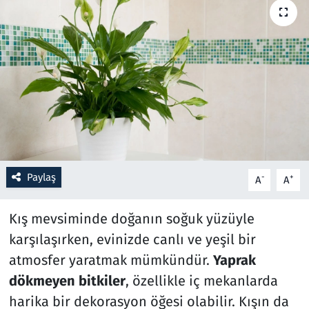
Resmi İlanlar
Rüya Tabirleri
Sağlık
Savunma Sanayi
Seçim 2023
Paylaş
-
+
A
A
Spor
Kış mevsiminde doğanın soğuk yüzüyle
karşılaşırken, evinizde canlı ve yeşil bir
Teknoloji ve Bilim
atmosfer yaratmak mümkündür.
Yaprak
Televizyon
dökmeyen bitkiler
, özellikle iç mekanlarda
harika bir dekorasyon öğesi olabilir. Kışın da