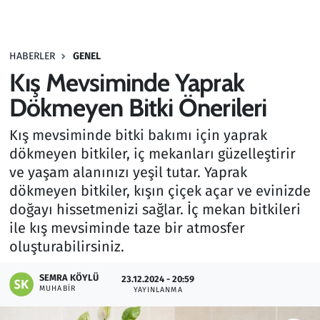
Gündem
HABERLER
GENEL
Haber
Kış Mevsiminde Yaprak
Kültür Sanat
Dökmeyen Bitki Önerileri
Kış mevsiminde bitki bakımı için yaprak
Kurumsal Haberler
dökmeyen bitkiler, iç mekanları güzelleştirir
ve yaşam alanınızı yeşil tutar. Yaprak
Lezzet Durağı
dökmeyen bitkiler, kışın çiçek açar ve evinizde
Memur ve Kamu
doğayı hissetmenizi sağlar. İç mekan bitkileri
ile kış mevsiminde taze bir atmosfer
Otomobil
oluşturabilirsiniz.
SEMRA KÖYLÜ
Oyun
23.12.2024 - 20:59
MUHABIR
YAYINLANMA
Ramazan