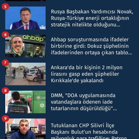
5
Rusya Başbakan Yardımcısı Novak,
Rusya-Türkiye enerji ortaklığının
stratejik nitelikte olduğunu
belirtti
6
Ahbap soruşturmasında ifadeler
birbirine girdi: Dokuz şüphelinin
ifadelerinden ortaya çıkan tablo
şok etti
7
Ankara'da bir kişinin 2 milyon
lirasını gasp eden şüpheliler
Kırıkkale'de yakalandı
8
DMM, "DOA uygulamasında
vatandaşlara ödenen iade
tutarlarının düşürüldüğü"
iddiasını yalanladı
9
Tutuklanan CHP Silivri İlçe
Başkanı Bulut'un hesabında
milyonluk para trafiğine: Patron