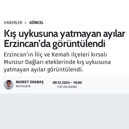
Gündem
HABERLER
GÜNCEL
Haber
Kış uykusuna yatmayan ayılar
Kültür Sanat
Erzincan’da görüntülendi
Erzincan’ın İliç ve Kemah ilçeleri kırsalı
Kurumsal Haberler
Munzur Dağları eteklerinde kış uykusuna
yatmayan ayılar görüntülendi.
Lezzet Durağı
NUSRET ODABAŞ
09.12.2024 - 10:00
Memur ve Kamu
MUHABIR
YAYINLANMA
Otomobil
Oyun
Ramazan