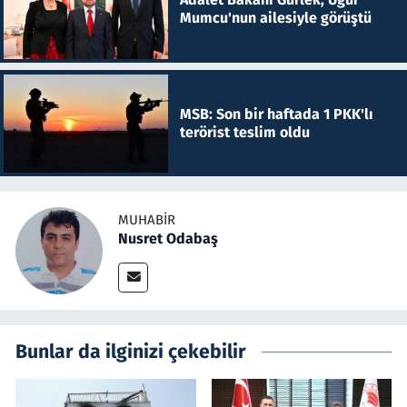
Mumcu'nun ailesiyle görüştü
MSB: Son bir haftada 1 PKK'lı
terörist teslim oldu
MUHABIR
Nusret Odabaş
Bunlar da ilginizi çekebilir