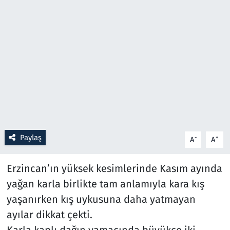
Resmi İlanlar
Rüya Tabirleri
Sağlık
Savunma Sanayi
Seçim 2023
Paylaş
-
+
A
A
Spor
Erzincan’ın yüksek kesimlerinde Kasım ayında
Teknoloji ve Bilim
yağan karla birlikte tam anlamıyla kara kış
yaşanırken kış uykusuna daha yatmayan
Televizyon
ayılar dikkat çekti.
Karla kaplı dağın yamacında büyükçe iki