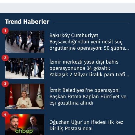
Trend Haberler
1
Bakırköy Cumhuriyet
Başsavcılığı'ndan yeni nesil suç
örgütlerine operasyon: 50 şüpheli
hakkında gözaltı kararı
2
İzmir merkezli yasa dışı bahis
operasyonunda 34 gözaltı:
Yaklaşık 2 Milyar liralık para trafiği
tespit edildi
3
İzmit Belediyesi'ne operasyon!
Başkan Fatma Kaplan Hürriyet ve
eşi gözaltına alındı
4
Oğuzhan Uğur’un ifadesi ilk kez
Diriliş Postası'nda!