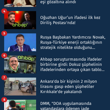
eşi gözaltına alındı
4
Oğuzhan Uğur’un ifadesi ilk kez
Diriliş Postası'nda!
5
Rusya Başbakan Yardımcısı Novak,
Rusya-Türkiye enerji ortaklığının
stratejik nitelikte olduğunu
belirtti
6
Ahbap soruşturmasında ifadeler
birbirine girdi: Dokuz şüphelinin
ifadelerinden ortaya çıkan tablo
şok etti
7
Ankara'da bir kişinin 2 milyon
lirasını gasp eden şüpheliler
Kırıkkale'de yakalandı
8
DMM, "DOA uygulamasında
vatandaşlara ödenen iade