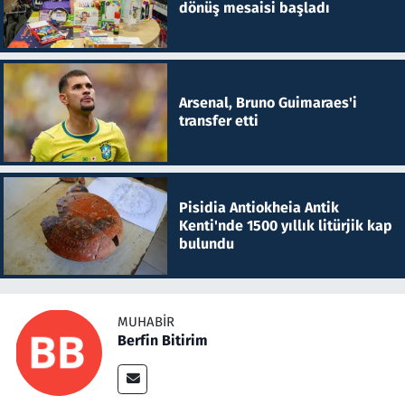
dönüş mesaisi başladı
Arsenal, Bruno Guimaraes'i
transfer etti
Pisidia Antiokheia Antik
Kenti'nde 1500 yıllık litürjik kap
bulundu
MUHABIR
Berfin Bitirim