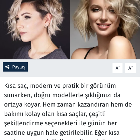
Resmi İlanlar
Rüya Tabirleri
Sağlık
Savunma Sanayi
Paylaş
-
+
A
A
Seçim 2023
Kısa saç, modern ve pratik bir görünüm
Spor
sunarken, doğru modellerle şıklığınızı da
ortaya koyar. Hem zaman kazandıran hem de
Teknoloji ve Bilim
bakımı kolay olan kısa saçlar, çeşitli
şekillendirme seçenekleri ile günün her
Televizyon
saatine uygun hale getirilebilir. Eğer kısa