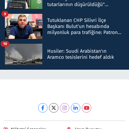
tutarlarının düşürüldüğü"
iddiasını yalanladı
9
Tutuklanan CHP Silivri İlçe
Başkanı Bulut'un hesabında
milyonluk para trafiğine: Patron
talimat verdi, ben gönderdim
10
Husiler: Suudi Arabistan'ın
Aramco tesislerini hedef aldık