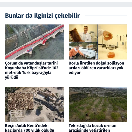
Bunlar da ilginizi çekebilir
Çorum'da vatandaşlar tarihi
Borla üretilen doğal solüsyon
Koyunbaba Köprüsü'nde 102
arıları öldüren zararlıları yok
metrelik Türk bayrağıyla
ediyor
yürüdü
Beçin Antik Kenti'ndeki
Tekirdağ'da bozuk orman
kazılarda 700 yıllık olduğu
arazisinde yetiştirilen