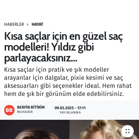
Gündem
HABERLER
HAYAT
Haber
Kısa saçlar için en güzel saç
Kültür Sanat
modelleri! Yıldız gibi
parlayacaksınız...
Kurumsal Haberler
Kısa saçlar için pratik ve şık modeller
Lezzet Durağı
arayanlar için dalgalar, pixie kesimi ve saç
aksesuarları gibi seçenekler ideal. Hem rahat
Memur ve Kamu
hem de şık bir görünüm elde edebilirsiniz.
Otomobil
BERFIN BITIRIM
09.03.2025 - 17:11
MUHABIR
YAYINLANMA
Oyun
Ramazan