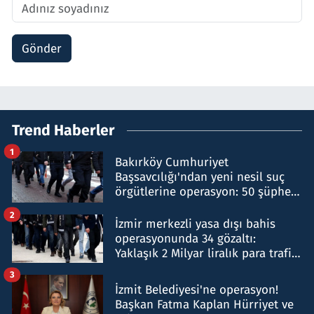
Gönder
Trend Haberler
1
Bakırköy Cumhuriyet
Başsavcılığı'ndan yeni nesil suç
örgütlerine operasyon: 50 şüpheli
hakkında gözaltı kararı
2
İzmir merkezli yasa dışı bahis
operasyonunda 34 gözaltı:
Yaklaşık 2 Milyar liralık para trafiği
tespit edildi
3
İzmit Belediyesi'ne operasyon!
Başkan Fatma Kaplan Hürriyet ve