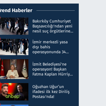
Trend Haberler
Bakırköy Cumhuriyet
Başsavcılığı'ndan yeni
nesil suç örgütlerine
operasyon: 50 şüpheli
hakkında gözaltı kararı
İzmir merkezli yasa
dışı bahis
operasyonunda 34
gözaltı: Yaklaşık 2
Milyar liralık para
İzmit Belediyesi'ne
trafiği tespit edildi
operasyon! Başkan
Fatma Kaplan Hürriyet
ve eşi gözaltına alındı
Oğuzhan Uğur’un
ifadesi ilk kez Diriliş
Postası'nda!