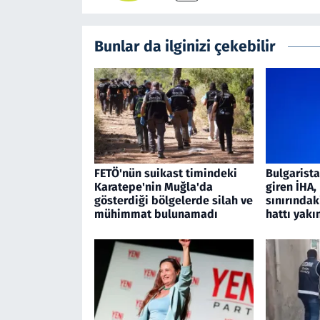
Bunlar da ilginizi çekebilir
FETÖ'nün suikast timindeki
Bulgarist
Karatepe'nin Muğla'da
giren İHA
gösterdiği bölgelerde silah ve
sınırındak
mühimmat bulunamadı
hattı yakı