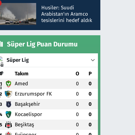
talimat verdi, ben
Husiler: Suudi
gönderdim
Arabistan'ın Aramco
tesislerini hedef aldık
Süper Lig Puan Durumu
Süper Lig
#
Takım
O
P
Amed
0
0
1
Erzurumspor FK
0
0
2
Başakşehir
0
0
3
Kocaelispor
0
0
4
Beşiktaş
0
0
5
Eyüpspor
0
0
6