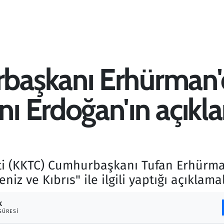
başkanı Erhürman'
 Erdoğan'ın açıkl
eti (KKTC) Cumhurbaşkanı Tufan Erhür
iz ve Kıbrıs" ile ilgili yaptığı açıklama
K
SÜRESI