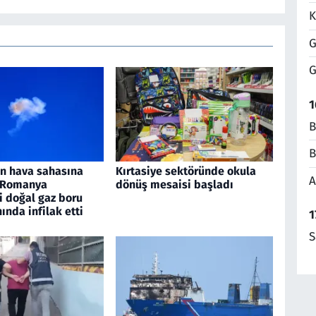
K
G
G
1
B
B
an hava sahasına
Kırtasiye sektöründe okula
A
, Romanya
dönüş mesaisi başladı
i doğal gaz boru
nında infilak etti
1
S