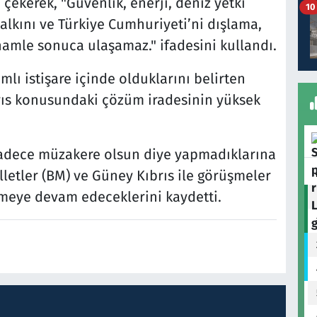
i çekerek, "Güvenlik, enerji, deniz yetki
10
halkını ve Türkiye Cumhuriyeti’ni dışlama,
hamle sonuca ulaşamaz." ifadesini kullandı.
lı istişare içinde olduklarını belirten
rıs konusundaki çözüm iradesinin yüksek
sadece müzakere olsun diye yapmadıklarına
letler (BM) ve Güney Kıbrıs ile görüşmeler
eye devam edeceklerini kaydetti.