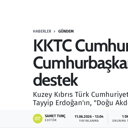
Resmi İlanlar
Rüya Tabirleri
HABERLER
GÜNDEM
KKTC Cumhur
Sağlık
Cumhurbaşkanı
Savunma Sanayi
Seçim 2023
destek
Spor
Kuzey Kıbrıs Türk Cumhuriy
Teknoloji ve Bilim
Tayyip Erdoğan'ın, "Doğu Akden
Televizyon
SAMET TUNÇ
11.06.2026 - 13:04
1 D
EDITÖR
YAYINLANMA
OKUNMA 