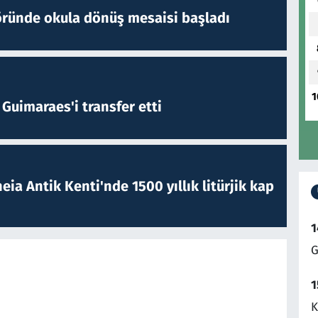
öründe okula dönüş mesaisi başladı
1
Guimaraes'i transfer etti
eia Antik Kenti'nde 1500 yıllık litürjik kap
1
G
1
K