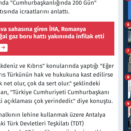
nda "Cumhurbaşkanlığında 200 Gün"
ısında icraatlarını anlattı.
6
ava sahasına giren İHA, Romanya
ğal gaz boru hattı yakınında infilak etti
7
deniz ve Kıbrıs" konularında yaptığı "Eğer
rıs Türkünün hak ve hukukuna kast edilirse
8
 net olur, çok da sert olur." şeklindeki
man, "Türkiye Cumhuriyeti Cumhurbaşkanı
 açıklaması çok yerindedir." diye konuştu.
9
halkının lehine kullanmak üzere Antalya
 Türk Devletleri Teşkilatı (TDT)