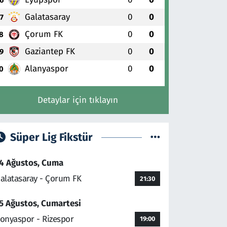
Galatasaray
0
0
7
Çorum FK
0
0
8
Gaziantep FK
0
0
9
Alanyaspor
0
0
0
Detaylar için tıklayın
Süper Lig Fikstür
4 Ağustos, Cuma
alatasaray - Çorum FK
21:30
5 Ağustos, Cumartesi
onyaspor - Rizespor
19:00