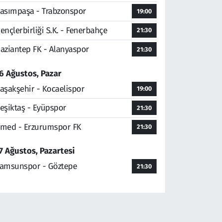
asımpaşa - Trabzonspor
19:00
ençlerbirliği S.K. - Fenerbahçe
21:30
aziantep FK - Alanyaspor
21:30
6 Ağustos, Pazar
aşakşehir - Kocaelispor
19:00
eşiktaş - Eyüpspor
21:30
med - Erzurumspor FK
21:30
7 Ağustos, Pazartesi
amsunspor - Göztepe
21:30