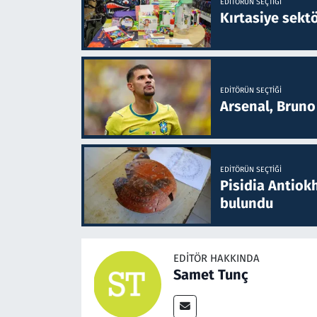
EDITÖRÜN SEÇTIĞI
Kırtasiye sekt
EDITÖRÜN SEÇTIĞI
Arsenal, Bruno 
EDITÖRÜN SEÇTIĞI
Pisidia Antiokh
bulundu
EDITÖR HAKKINDA
Samet Tunç