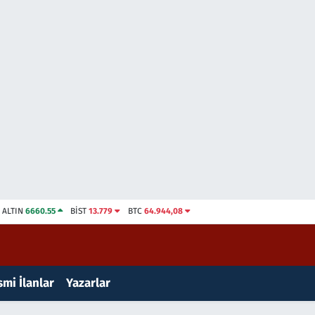
ALTIN
6660.55
BİST
13.779
BTC
64.944,08
mi İlanlar
Yazarlar