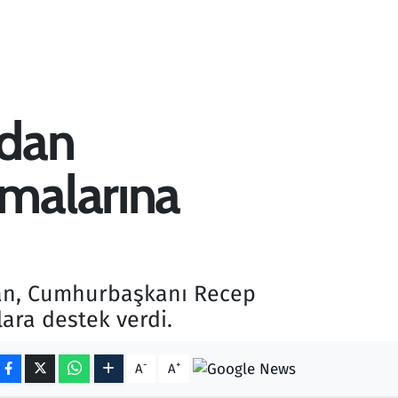
dan
amalarına
man, Cumhurbaşkanı Recep
lara destek verdi.
-
+
A
A