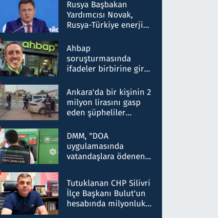
Rusya Başbakan
Yardımcısı Novak,
Rusya-Türkiye enerji
ortaklığının stratejik
nitelikte olduğunu
Ahbap
belirtti
soruşturmasında
ifadeler birbirine girdi:
Dokuz şüphelinin
ifadelerinden ortaya
Ankara'da bir kişinin 2
çıkan tablo şok etti
milyon lirasını gasp
eden şüpheliler
Kırıkkale'de yakalandı
DMM, "DOA
uygulamasında
vatandaşlara ödenen
iade tutarlarının
düşürüldüğü" iddiasını
Tutuklanan CHP Silivri
yalanladı
İlçe Başkanı Bulut'un
hesabında milyonluk
para trafiğine: Patron