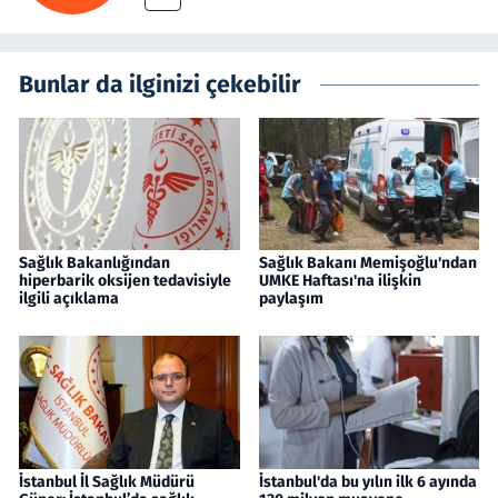
Bunlar da ilginizi çekebilir
Sağlık Bakanlığından
Sağlık Bakanı Memişoğlu'ndan
hiperbarik oksijen tedavisiyle
UMKE Haftası'na ilişkin
ilgili açıklama
paylaşım
İstanbul İl Sağlık Müdürü
İstanbul'da bu yılın ilk 6 ayında