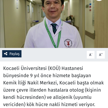
Resmi İlanlar
Rüya Tabirleri
Sağlık
Savunma Sanayi
Paylaş
-
+
A
A
Seçim 2023
Kocaeli Üniversitesi (KOÜ) Hastanesi
Spor
bünyesinde 9 yıl önce hizmete başlayan
Kemik İliği Nakil Merkezi, Kocaeli başta olmak
Teknoloji ve Bilim
üzere çevre illerden hastalara otolog (kişinin
kendi hücresinden) ve allojenik (uyumlu
Televizyon
vericiden) kök hücre nakli hizmeti veriyor.