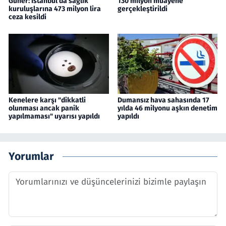
Güner: İstanbul’da sağlık
130 milyon muayene
kuruluşlarına 473 milyon lira
gerçekleştirildi
ceza kesildi
Kenelere karşı "dikkatli
Dumansız hava sahasında 17
olunması ancak panik
yılda 46 milyonu aşkın denetim
yapılmaması" uyarısı yapıldı
yapıldı
Yorumlar