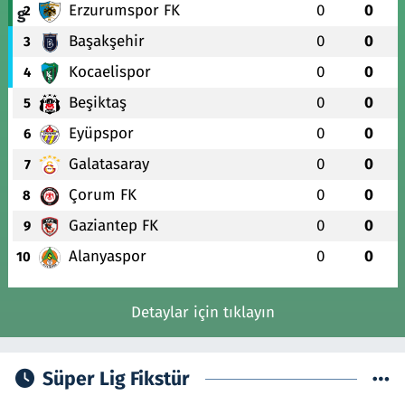
Erzurumspor FK
0
0
2
Başakşehir
0
0
3
Kocaelispor
0
0
4
Beşiktaş
0
0
5
Eyüpspor
0
0
6
Galatasaray
0
0
7
Çorum FK
0
0
8
Gaziantep FK
0
0
9
Alanyaspor
0
0
10
Detaylar için tıklayın
Süper Lig Fikstür