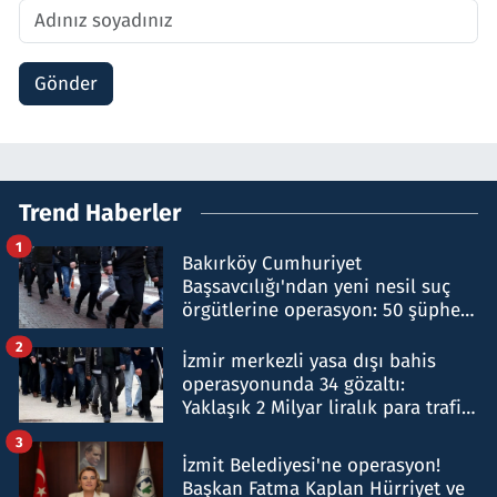
Gönder
Trend Haberler
1
Bakırköy Cumhuriyet
Başsavcılığı'ndan yeni nesil suç
örgütlerine operasyon: 50 şüpheli
hakkında gözaltı kararı
2
İzmir merkezli yasa dışı bahis
operasyonunda 34 gözaltı:
Yaklaşık 2 Milyar liralık para trafiği
tespit edildi
3
İzmit Belediyesi'ne operasyon!
Başkan Fatma Kaplan Hürriyet ve