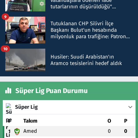
vatandaşlara ödenen iade
tutarlarının düşürüldüğü"
iddiasını yalanladı
9
Tutuklanan CHP Silivri İlçe
Başkanı Bulut'un hesabında
milyonluk para trafiğine: Patron
talimat verdi, ben gönderdim
10
Husiler: Suudi Arabistan'ın
Aramco tesislerini hedef aldık
Süper Lig Puan Durumu
Süper Lig
#
Takım
O
P
Amed
0
0
1