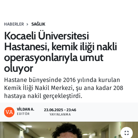
Gündem
HABERLER
SAĞLIK
Haber
Kocaeli Üniversitesi
Kültür Sanat
Hastanesi, kemik iliği nakli
operasyonlarıyla umut
Kurumsal Haberler
oluyor
Lezzet Durağı
Hastane bünyesinde 2016 yılında kurulan
Kemik İliği Nakil Merkezi, şu ana kadar 208
Memur ve Kamu
hastaya nakil gerçekleştirdi.
Otomobil
VILDAN A.
23.06.2025 - 23:46
EDITÖR
YAYINLANMA
Oyun
Ramazan