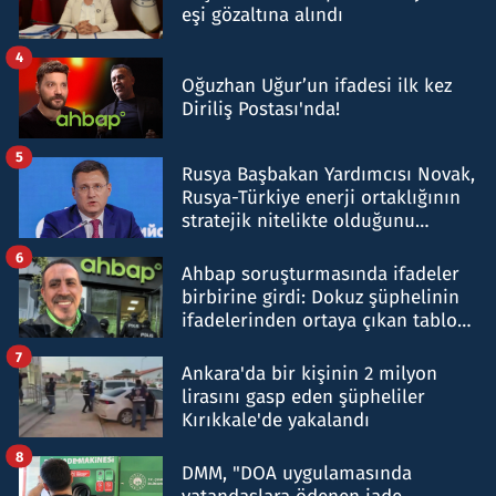
eşi gözaltına alındı
4
Oğuzhan Uğur’un ifadesi ilk kez
Diriliş Postası'nda!
5
Rusya Başbakan Yardımcısı Novak,
Rusya-Türkiye enerji ortaklığının
stratejik nitelikte olduğunu
belirtti
6
Ahbap soruşturmasında ifadeler
birbirine girdi: Dokuz şüphelinin
ifadelerinden ortaya çıkan tablo
şok etti
7
Ankara'da bir kişinin 2 milyon
lirasını gasp eden şüpheliler
Kırıkkale'de yakalandı
8
DMM, "DOA uygulamasında