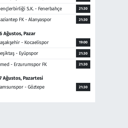
ençlerbirliği S.K. - Fenerbahçe
21:30
aziantep FK - Alanyaspor
21:30
6 Ağustos, Pazar
aşakşehir - Kocaelispor
19:00
eşiktaş - Eyüpspor
21:30
med - Erzurumspor FK
21:30
7 Ağustos, Pazartesi
amsunspor - Göztepe
21:30