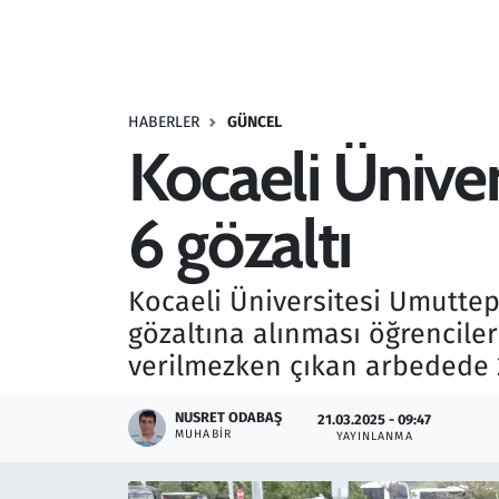
Resmi İlanlar
Rüya Tabirleri
HABERLER
GÜNCEL
Kocaeli Ünive
Sağlık
6 gözaltı
Savunma Sanayi
Seçim 2023
Kocaeli Üniversitesi Umutt
gözaltına alınması öğrenciler
Spor
verilmezken çıkan arbedede 2 k
Teknoloji ve Bilim
NUSRET ODABAŞ
21.03.2025 - 09:47
MUHABIR
YAYINLANMA
Televizyon