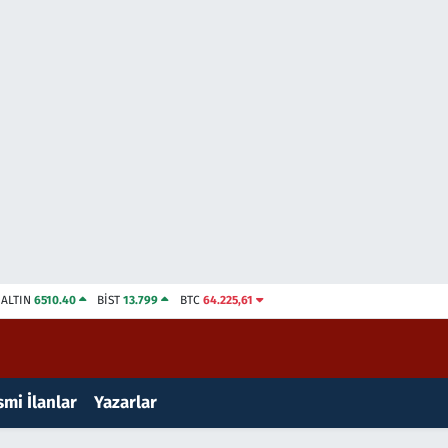
ALTIN
6510.40
BİST
13.799
BTC
64.225,61
mi İlanlar
Yazarlar