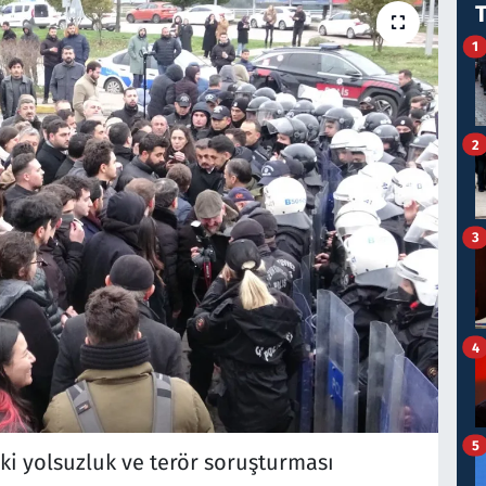
1
2
3
4
5
ki yolsuzluk ve terör soruşturması