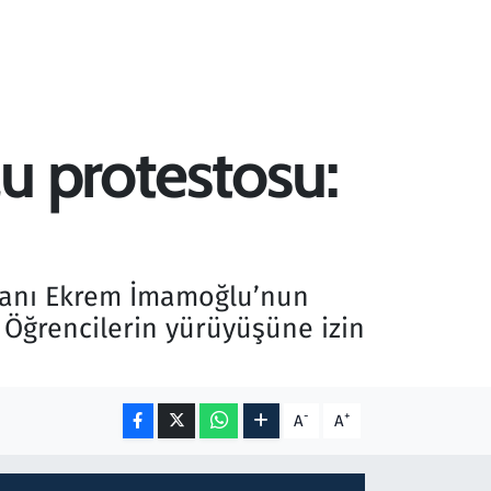
u protestosu:
kanı Ekrem İmamoğlu’nun
. Öğrencilerin yürüyüşüne izin
-
+
A
A