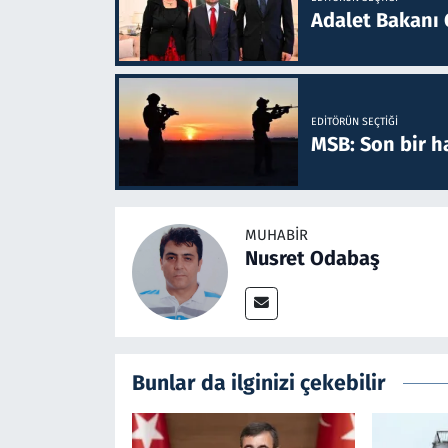
Adalet Bakanı 
EDITÖRÜN SEÇTIĞI
MSB: Son bir ha
MUHABIR
Nusret Odabaş
Bunlar da ilginizi çekebilir