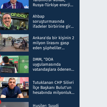
Rusya-Türkiye enerji
ortaklığının stratejik
nitelikte olduğunu
Ahbap
belirtti
soruşturmasında
ifadeler birbirine girdi:
Dokuz şüphelinin
ifadelerinden ortaya
Ankara'da bir kişinin 2
çıkan tablo şok etti
milyon lirasını gasp
eden şüpheliler
Kırıkkale'de yakalandı
DMM, "DOA
uygulamasında
vatandaşlara ödenen
iade tutarlarının
düşürüldüğü" iddiasını
Tutuklanan CHP Silivri
yalanladı
İlçe Başkanı Bulut'un
hesabında milyonluk
para trafiğine: Patron
talimat verdi, ben
Husiler: Suudi