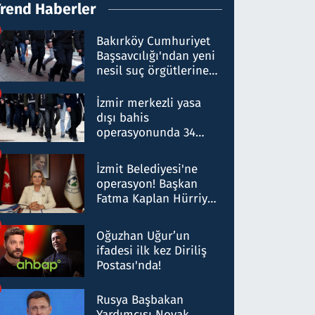
Trend Haberler
Bakırköy Cumhuriyet
Başsavcılığı'ndan yeni
nesil suç örgütlerine
operasyon: 50 şüpheli
hakkında gözaltı kararı
İzmir merkezli yasa
dışı bahis
operasyonunda 34
gözaltı: Yaklaşık 2
Milyar liralık para
İzmit Belediyesi'ne
trafiği tespit edildi
operasyon! Başkan
Fatma Kaplan Hürriyet
ve eşi gözaltına alındı
Oğuzhan Uğur’un
ifadesi ilk kez Diriliş
Postası'nda!
Rusya Başbakan
Yardımcısı Novak,