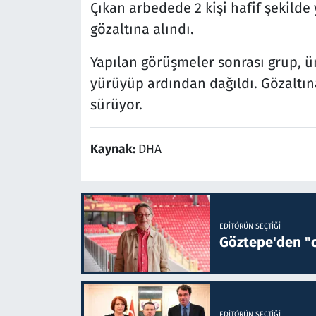
Çıkan arbedede 2 kişi hafif şekilde 
gözaltına alındı.
Yapılan görüşmeler sonrası grup, ü
yürüyüp ardından dağıldı. Gözaltına
sürüyor.
Kaynak:
DHA
EDITÖRÜN SEÇTIĞI
Göztepe'den "o
EDITÖRÜN SEÇTIĞI