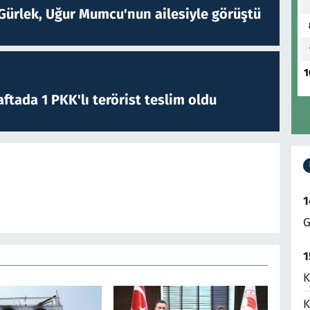
Gürlek, Uğur Mumcu'nun ailesiyle görüştü
1
ftada 1 PKK'lı terörist teslim oldu
1
G
1
K
K