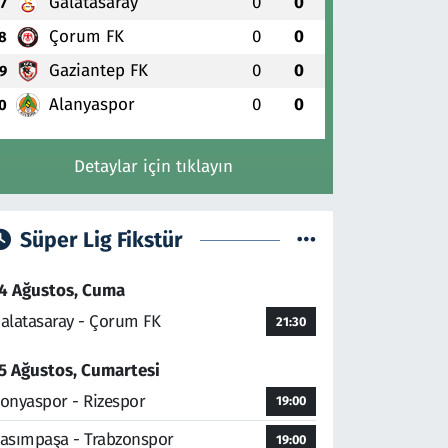
Galatasaray
0
0
7
Çorum FK
0
0
8
Gaziantep FK
0
0
9
Alanyaspor
0
0
0
Detaylar için tıklayın
Süper Lig Fikstür
4 Ağustos, Cuma
alatasaray - Çorum FK
21:30
5 Ağustos, Cumartesi
onyaspor - Rizespor
19:00
asımpaşa - Trabzonspor
19:00