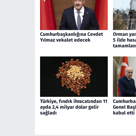
Cumhurbaşkanlığına Cevdet
Orman yan
Yılmaz vekalet edecek
5 ilde has
tamamlan
Türkiye, fındık ihracatından 11
Cumhurba
ayda 2,4 milyar dolar gelir
Genel Başk
sağladı
kabul etti