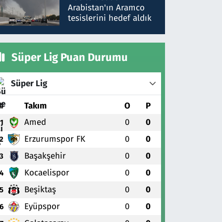
gönderdim
Arabistan'ın Aramco
tesislerini hedef aldık
Süper Lig Puan Durumu
Süper Lig
#
Takım
O
P
Amed
0
0
1
Erzurumspor FK
0
0
2
Başakşehir
0
0
3
Kocaelispor
0
0
4
Beşiktaş
0
0
5
Eyüpspor
0
0
6