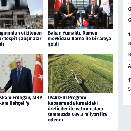
G
G
gınından etkilenen
Bakan Yumaklı, Rumen
1
ar tespit çalışmaları
mevkidaşı Barna ile bir araya
B
dı
geldi
B
A
1
S
şkanı Erdoğan, MHP
IPARD-III Programı
anı Bahçeli'yi
kapsamında kırsaldaki
üreticiler ile yatırımcılara
temmuzda 634,3 milyon lira
ödendi