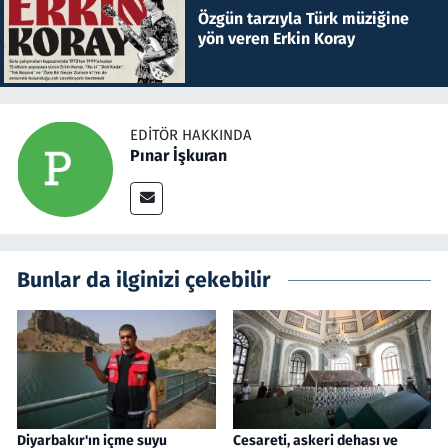
Özgün tarzıyla Türk müziğine
yön veren Erkin Koray
EDITÖR HAKKINDA
Pınar İşkuran
Bunlar da ilginizi çekebilir
Diyarbakır'ın içme suyu
Cesareti, askeri dehası ve