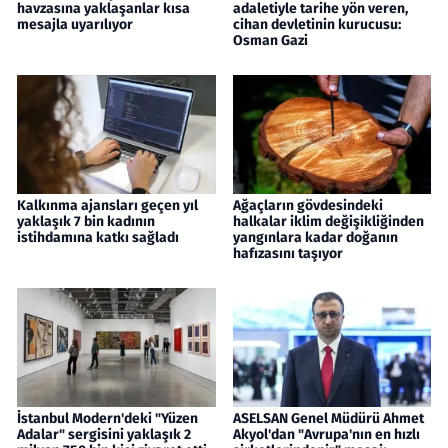
havzasına yaklaşanlar kısa
adaletiyle tarihe yön veren,
mesajla uyarılıyor
cihan devletinin kurucusu:
Osman Gazi
Kalkınma ajansları geçen yıl
Ağaçların gövdesindeki
yaklaşık 7 bin kadının
halkalar iklim değişikliğinden
istihdamına katkı sağladı
yangınlara kadar doğanın
hafızasını taşıyor
İstanbul Modern'deki "Yüzen
ASELSAN Genel Müdürü Ahmet
Adalar" sergisini yaklaşık 2
Akyol'dan "Avrupa'nın en hızlı