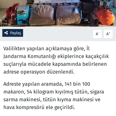
Resmi İlanlar
Rüya Tabirleri
Paylaş
-
+
A
A
Sağlık
Valilikten yapılan açıklamaya göre, İl
Savunma Sanayi
Jandarma Komutanlığı ekiplerince kaçakçılık
suçlarıyla mücadele kapsamında belirlenen
Seçim 2023
adrese operasyon düzenlendi.
Spor
Adreste yapılan aramada, 141 bin 100
makaron, 54 kilogram kıyılmış tütün, sigara
Teknoloji ve Bilim
sarma makinesi, tütün kıyma makinesi ve
Televizyon
hava kompresörü ele geçirildi.