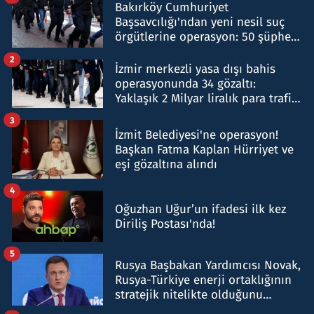
Bakırköy Cumhuriyet
Başsavcılığı'ndan yeni nesil suç
örgütlerine operasyon: 50 şüpheli
hakkında gözaltı kararı
2
İzmir merkezli yasa dışı bahis
operasyonunda 34 gözaltı:
Yaklaşık 2 Milyar liralık para trafiği
tespit edildi
3
İzmit Belediyesi'ne operasyon!
Başkan Fatma Kaplan Hürriyet ve
eşi gözaltına alındı
4
Oğuzhan Uğur’un ifadesi ilk kez
Diriliş Postası'nda!
5
Rusya Başbakan Yardımcısı Novak,
Rusya-Türkiye enerji ortaklığının
stratejik nitelikte olduğunu
belirtti