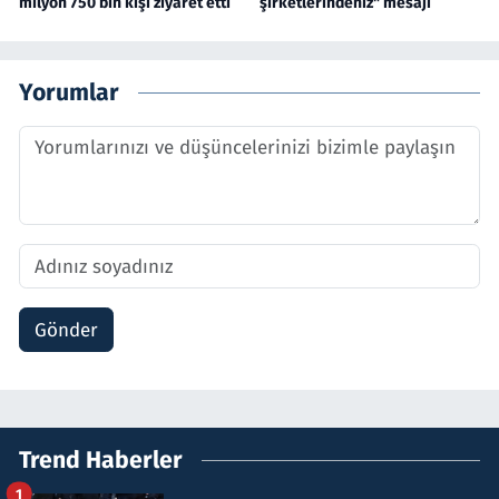
milyon 750 bin kişi ziyaret etti
şirketlerindeniz" mesajı
Yorumlar
Gönder
Trend Haberler
1