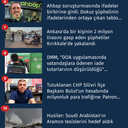
6
Ahbap soruşturmasında ifadeler
birbirine girdi: Dokuz şüphelinin
ifadelerinden ortaya çıkan tablo
şok etti
7
Ankara'da bir kişinin 2 milyon
lirasını gasp eden şüpheliler
Kırıkkale'de yakalandı
8
DMM, "DOA uygulamasında
vatandaşlara ödenen iade
tutarlarının düşürüldüğü"
iddiasını yalanladı
9
Tutuklanan CHP Silivri İlçe
Başkanı Bulut'un hesabında
milyonluk para trafiğine: Patron
talimat verdi, ben gönderdim
10
Husiler: Suudi Arabistan'ın
Aramco tesislerini hedef aldık