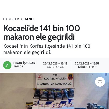
Gündem
HABERLER
GENEL
Haber
Kocaeli'de 141 bin 100
Kültür Sanat
makaron ele geçirildi
Kocaeli'nin Körfez ilçesinde 141 bin 100
Kurumsal Haberler
makaron ele geçirildi.
Lezzet Durağı
PINAR İŞKURAN
20.12.2023 - 15:13
20.12.2023 - 16:57
EDITÖR
YAYINLANMA
GÜNCELLEME
Memur ve Kamu
Otomobil
Oyun
Ramazan