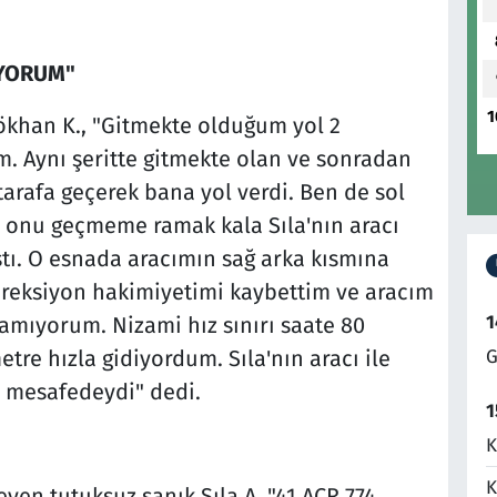
IYORUM"
1
ökhan K., "Gitmekte olduğum yol 2
um. Aynı şeritte gitmekte olan ve sonradan
tarafa geçerek bana yol verdi. Ben de sol
 onu geçmeme ramak kala Sıla'nın aracı
tı. O esnada aracımın sağ arka kısmına
ireksiyon hakimiyetimi kaybettim ve aracım
1
lamıyorum. Nizami hız sınırı saate 80
G
tre hızla gidiyordum. Sıla'nın aracı ile
 mesafedeydi" dedi.
1
K
K
yen tutuksuz sanık Sıla A. "41 ACR 774