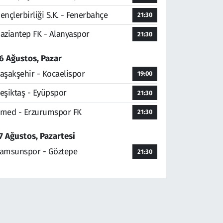
ençlerbirliği S.K. - Fenerbahçe
21:30
aziantep FK - Alanyaspor
21:30
6 Ağustos, Pazar
aşakşehir - Kocaelispor
19:00
eşiktaş - Eyüpspor
21:30
med - Erzurumspor FK
21:30
7 Ağustos, Pazartesi
amsunspor - Göztepe
21:30