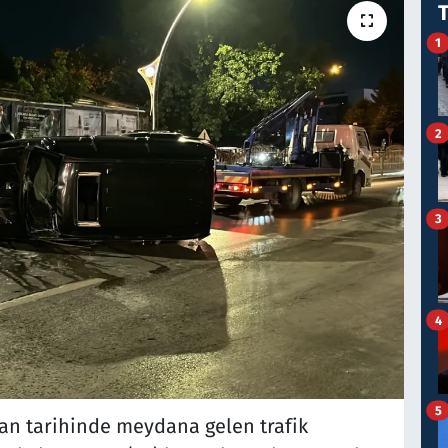
1
2
3
4
5
ran tarihinde meydana gelen trafik