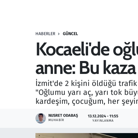
Resmi İlanlar
Rüya Tabirleri
HABERLER
GÜNCEL
Kocaeli'de oğ
Sağlık
anne: Bu kaza 
Savunma Sanayi
Seçim 2023
İzmit'de 2 kişini öldüğü trafik
"Oğlumu yarı aç, yarı tok bü
Spor
kardeşim, çocuğum, her şeyim
Teknoloji ve Bilim
NUSRET ODABAŞ
13.12.2024 - 11:55
MUHABIR
YAYINLANMA
Televizyon