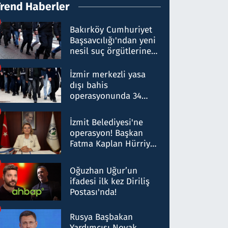
Trend Haberler
Bakırköy Cumhuriyet
Başsavcılığı'ndan yeni
nesil suç örgütlerine
operasyon: 50 şüpheli
hakkında gözaltı kararı
İzmir merkezli yasa
dışı bahis
operasyonunda 34
gözaltı: Yaklaşık 2
Milyar liralık para
İzmit Belediyesi'ne
trafiği tespit edildi
operasyon! Başkan
Fatma Kaplan Hürriyet
ve eşi gözaltına alındı
Oğuzhan Uğur’un
ifadesi ilk kez Diriliş
Postası'nda!
Rusya Başbakan
Yardımcısı Novak,