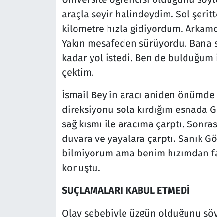
araçla seyir halindeydim. Sol şerit
kilometre hızla gidiyordum. Arkam
Yakın mesafeden sürüyordu. Bana sü
kadar yol istedi. Ben de bulduğum i
çektim.
İsmail Bey'in aracı aniden önümde
direksiyonu sola kırdığım esnada Gö
sağ kısmı ile aracıma çarptı. Sonra
duvara ve yayalara çarptı. Sanık G
bilmiyorum ama benim hızımdan faz
konuştu.
SUÇLAMALARI KABUL ETMEDİ
Olay sebebiyle üzgün olduğunu söyl