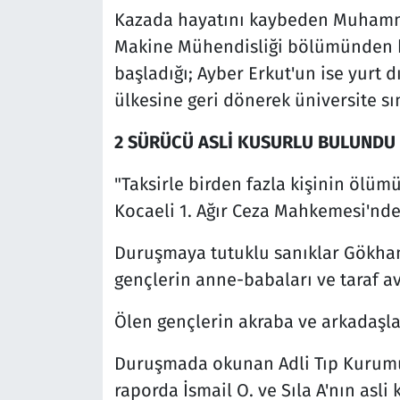
Kazada hayatını kaybeden Muhammed
Makine Mühendisliği bölümünden bu
başladığı; Ayber Erkut'un ise yurt dı
ülkesine geri dönerek üniversite sı
2 SÜRÜCÜ ASLİ KUSURLU BULUNDU
"Taksirle birden fazla kişinin ölü
Kocaeli 1. Ağır Ceza Mahkemesi'nd
Duruşmaya tutuklu sanıklar Gökhan K
gençlerin anne-babaları ve taraf avu
Ölen gençlerin akraba ve arkadaşla
Duruşmada okunan Adli Tıp Kurumu T
raporda İsmail O. ve Sıla A'nın asli