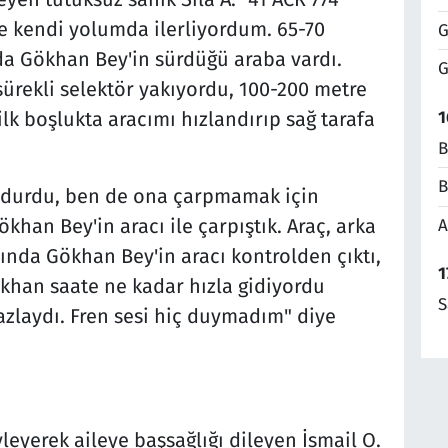
te kendi yolumda ilerliyordum. 65-70
G
da Gökhan Bey'in sürdüğü araba vardı.
G
rekli selektör yakıyordu, 100-200 metre
1
lk boşlukta aracımı hızlandırıp sağ tarafa
B
B
 durdu, ben de ona çarpmamak için
khan Bey'in aracı ile çarpıştık. Araç, arka
A
sında Gökhan Bey'in aracı kontrolden çıktı,
1
ökhan saate ne kadar hızla gidiyordu
S
laydı. Fren sesi hiç duymadım" diye
eyerek aileye başsağlığı dileyen İsmail O.