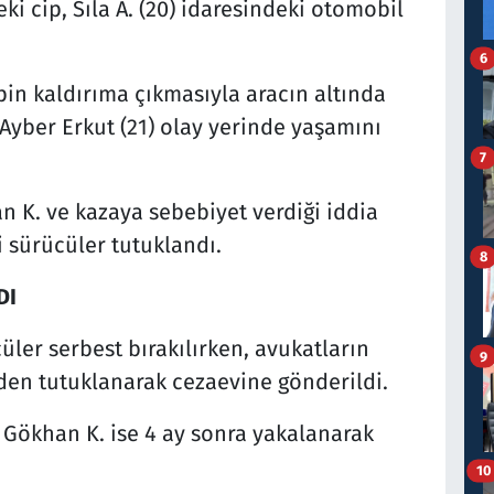
ki cip, Sıla A. (20) idaresindeki otomobil
6
pin kaldırıma çıkmasıyla aracın altında
Ayber Erkut (21) olay yerinde yaşamını
7
 K. ve kazaya sebebiyet verdiği iddia
li sürücüler tutuklandı.
8
DI
üler serbest bırakılırken, avukatların
9
niden tutuklanarak cezaevine gönderildi.
Gökhan K. ise 4 ay sonra yakalanarak
10