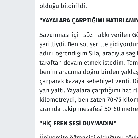
olduğu bildirildi.
"YAYALARA ÇARPTIĞIMI HATIRLAM
Savunması için söz hakkı verilen G
şeritliydi. Ben sol şeritte gidiyord
adını öğrendiğim Sıla, aracıyla sağ 
taraftan devam etmek istedim. Tam
benim aracıma doğru birden yaklaş
çarparak kazaya sebebiyet verdi. D
yan yattı. Yayalara çarptığımı hatır
kilometreydi, ben zaten 70-75 kilome
aramda takip mesafesi 50-60 metre
"HİÇ FREN SESİ DUYMADIM"
Üniversite öğrencisi olduğunu söyle