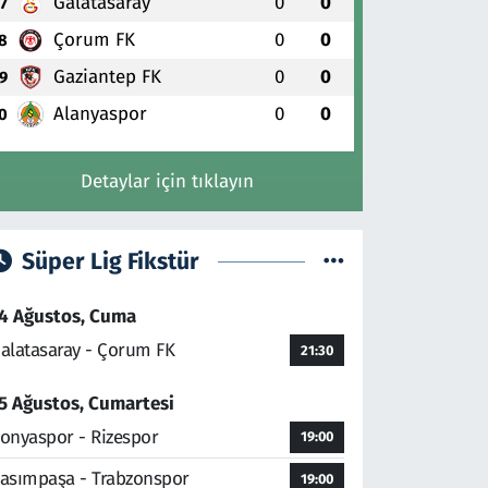
Galatasaray
0
0
7
Çorum FK
0
0
8
Gaziantep FK
0
0
9
Alanyaspor
0
0
0
Detaylar için tıklayın
Süper Lig Fikstür
4 Ağustos, Cuma
alatasaray - Çorum FK
21:30
5 Ağustos, Cumartesi
onyaspor - Rizespor
19:00
asımpaşa - Trabzonspor
19:00