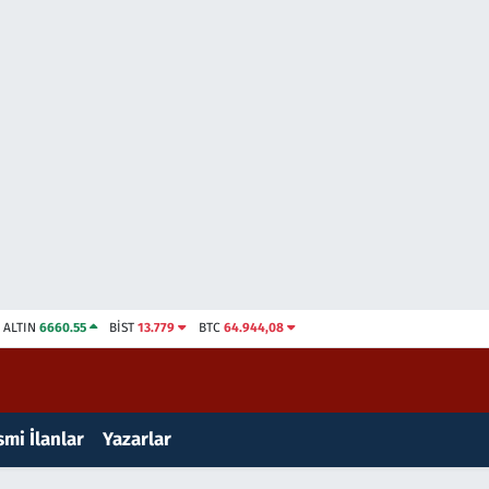
ALTIN
6660.55
BİST
13.779
BTC
64.944,08
mi İlanlar
Yazarlar