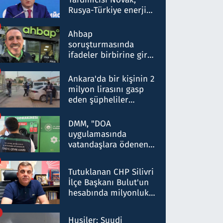
Rusya-Türkiye enerji
ortaklığının stratejik
nitelikte olduğunu
Ahbap
belirtti
soruşturmasında
ifadeler birbirine girdi:
Dokuz şüphelinin
ifadelerinden ortaya
Ankara'da bir kişinin 2
çıkan tablo şok etti
milyon lirasını gasp
eden şüpheliler
Kırıkkale'de yakalandı
DMM, "DOA
uygulamasında
vatandaşlara ödenen
iade tutarlarının
düşürüldüğü" iddiasını
Tutuklanan CHP Silivri
yalanladı
İlçe Başkanı Bulut'un
hesabında milyonluk
para trafiğine: Patron
talimat verdi, ben
Husiler: Suudi