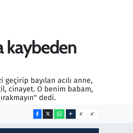
da kaybeden
zi geçirip bayılan acılı anne,
il, cinayet. O benim babam,
bırakmayın" dedi.
-
+
A
A