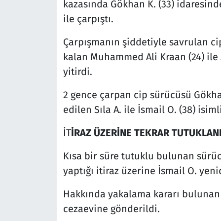
kazasında Gökhan K. (33) idaresinde
ile çarpıştı.
Çarpışmanın şiddetiyle savrulan ci
kalan Muhammed Ali Kraan (24) ile 
yitirdi.
2 gence çarpan cip sürücüsü Gökhan
edilen Sıla A. ile İsmail O. (38) isim
İT
İRAZ ÜZERİNE TEKRAR TUTUKLAN
Kısa bir süre tutuklu bulunan sürüc
yaptığı itiraz üzerine İsmail O. ye
Hakkında yakalama kararı bulunan 
cezaevine gönderildi.