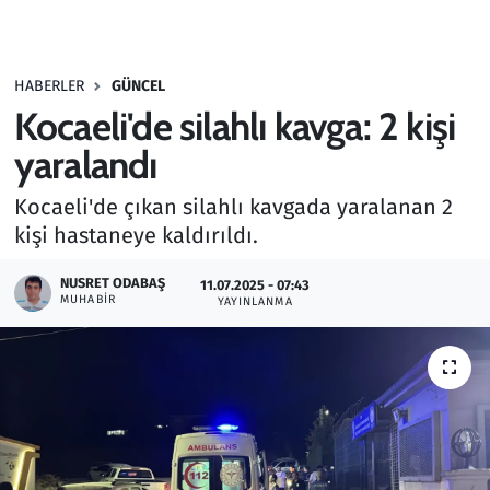
Gündem
HABERLER
GÜNCEL
Haber
Kocaeli'de silahlı kavga: 2 kişi
Kültür Sanat
yaralandı
Kocaeli'de çıkan silahlı kavgada yaralanan 2
Kurumsal Haberler
kişi hastaneye kaldırıldı.
Lezzet Durağı
NUSRET ODABAŞ
11.07.2025 - 07:43
MUHABIR
YAYINLANMA
Memur ve Kamu
Otomobil
Oyun
Ramazan