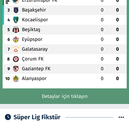
Erzurumspor FK
0
0
2
Başakşehir
0
0
3
Kocaelispor
0
0
4
Beşiktaş
0
0
5
Eyüpspor
0
0
6
Galatasaray
0
0
7
Çorum FK
0
0
8
Gaziantep FK
0
0
9
Alanyaspor
0
0
10
Detaylar için tıklayın
Süper Lig Fikstür