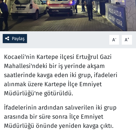
Resmi İlanlar
Rüya Tabirleri
Paylaş
-
+
A
A
Sağlık
Kocaeli'nin Kartepe ilçesi Ertuğrul Gazi
Savunma Sanayi
Mahallesi'ndeki bir iş yerinde akşam
saatlerinde kavga eden iki grup, ifadeleri
Seçim 2023
alınmak üzere Kartepe İlçe Emniyet
Spor
Müdürlüğü'ne götürüldü.
İfadelerinin ardından salıverilen iki grup
Teknoloji ve Bilim
arasında bir süre sonra İlçe Emniyet
Televizyon
Müdürlüğü önünde yeniden kavga çıktı.