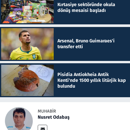
Kırtasiye sektöründe okula
dönüş mesaisi başladı
Arsenal, Bruno Guimaraes'i
transfer etti
Pisidia Antiokheia Antik
Kenti'nde 1500 yıllık litürjik kap
bulundu
MUHABIR
Nusret Odabaş