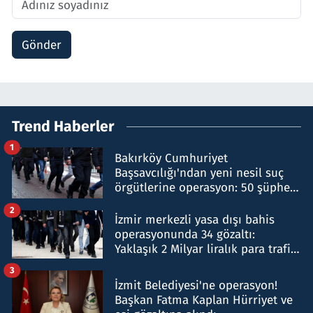
Gönder
Trend Haberler
1
Bakırköy Cumhuriyet
Başsavcılığı'ndan yeni nesil suç
örgütlerine operasyon: 50 şüpheli
hakkında gözaltı kararı
2
İzmir merkezli yasa dışı bahis
operasyonunda 34 gözaltı:
Yaklaşık 2 Milyar liralık para trafiği
tespit edildi
3
İzmit Belediyesi'ne operasyon!
Başkan Fatma Kaplan Hürriyet ve