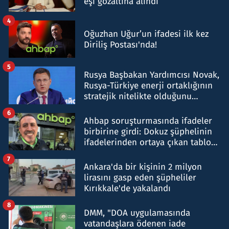
eşi gözaltına alındı
4
Oğuzhan Uğur’un ifadesi ilk kez
Diriliş Postası'nda!
5
Rusya Başbakan Yardımcısı Novak,
Rusya-Türkiye enerji ortaklığının
stratejik nitelikte olduğunu
belirtti
6
Ahbap soruşturmasında ifadeler
birbirine girdi: Dokuz şüphelinin
ifadelerinden ortaya çıkan tablo
şok etti
7
Ankara'da bir kişinin 2 milyon
lirasını gasp eden şüpheliler
Kırıkkale'de yakalandı
8
DMM, "DOA uygulamasında
vatandaşlara ödenen iade