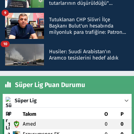
tutarlarının düşürüldüğü"
iddiasını yalanladı
9
Tutuklanan CHP Silivri İlçe
Başkanı Bulut'un hesabında
milyonluk para trafiğine: Patron
talimat verdi, ben gönderdim
10
Husiler: Suudi Arabistan'ın
Aramco tesislerini hedef aldık
Süper Lig Puan Durumu
Süper Lig
#
Takım
O
P
Amed
0
0
1