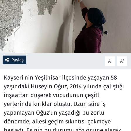
Resmi İlanlar
Rüya Tabirleri
Sağlık
Savunma Sanayi
Paylaş
-
+
A
A
Seçim 2023
Kayseri'nin Yeşilhisar ilçesinde yaşayan 58
yaşındaki Hüseyin Oğuz, 2014 yılında çalıştığı
Spor
inşaattan düşerek vücudunun çeşitli
Teknoloji ve Bilim
yerlerinde kırıklar oluştu. Uzun süre iş
yapamayan Oğuz'un yaşadığı bu zorlu
Televizyon
dönemde, ailesi geçim sıkıntısı çekmeye
başladı. Eşinin bu durumu göz önüne alarak,