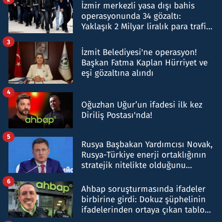
İzmir merkezli yasa dışı bahis
operasyonunda 34 gözaltı:
Yaklaşık 2 Milyar liralık para trafiği
tespit edildi
3
İzmit Belediyesi'ne operasyon!
Başkan Fatma Kaplan Hürriyet ve
eşi gözaltına alındı
4
Oğuzhan Uğur’un ifadesi ilk kez
Diriliş Postası'nda!
5
Rusya Başbakan Yardımcısı Novak,
Rusya-Türkiye enerji ortaklığının
stratejik nitelikte olduğunu
belirtti
6
Ahbap soruşturmasında ifadeler
birbirine girdi: Dokuz şüphelinin
ifadelerinden ortaya çıkan tablo
şok etti