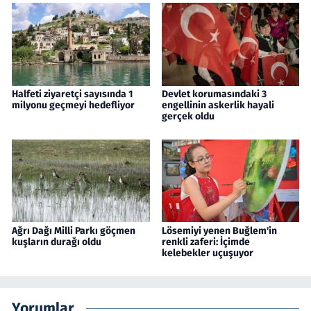
Halfeti ziyaretçi sayısında 1
Devlet korumasındaki 3
milyonu geçmeyi hedefliyor
engellinin askerlik hayali
gerçek oldu
Ağrı Dağı Milli Parkı göçmen
Lösemiyi yenen Buğlem'in
kuşların durağı oldu
renkli zaferi: İçimde
kelebekler uçuşuyor
Yorumlar