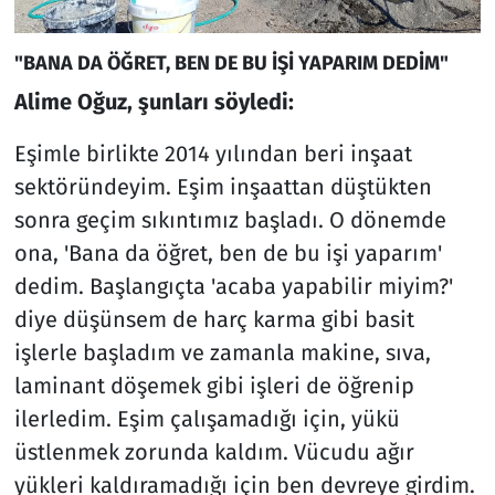
"BANA DA ÖĞRET, BEN DE BU İŞİ YAPARIM DEDİM"
Alime Oğuz, şunları söyledi:
Eşimle birlikte 2014 yılından beri inşaat
sektöründeyim. Eşim inşaattan düştükten
sonra geçim sıkıntımız başladı. O dönemde
ona, 'Bana da öğret, ben de bu işi yaparım'
dedim. Başlangıçta 'acaba yapabilir miyim?'
diye düşünsem de harç karma gibi basit
işlerle başladım ve zamanla makine, sıva,
laminant döşemek gibi işleri de öğrenip
ilerledim. Eşim çalışamadığı için, yükü
üstlenmek zorunda kaldım. Vücudu ağır
yükleri kaldıramadığı için ben devreye girdim.