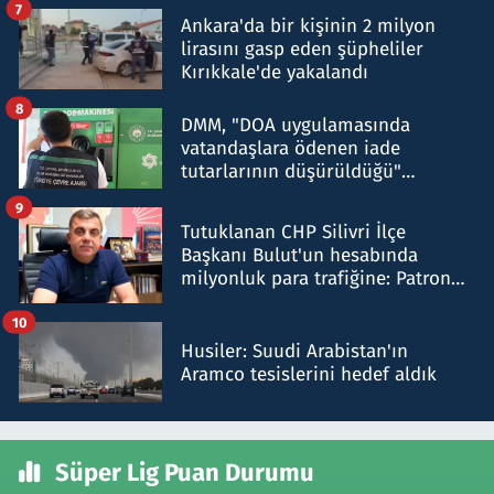
7
Ankara'da bir kişinin 2 milyon
lirasını gasp eden şüpheliler
Kırıkkale'de yakalandı
8
DMM, "DOA uygulamasında
vatandaşlara ödenen iade
tutarlarının düşürüldüğü"
iddiasını yalanladı
9
Tutuklanan CHP Silivri İlçe
Başkanı Bulut'un hesabında
milyonluk para trafiğine: Patron
talimat verdi, ben gönderdim
10
Husiler: Suudi Arabistan'ın
Aramco tesislerini hedef aldık
Süper Lig Puan Durumu