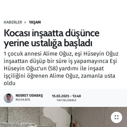
Gündem
HABERLER
YAŞAM
Haber
Kocası inşaatta düşünce
Kültür Sanat
yerine ustalığa başladı
1 çocuk annesi Alime Oğuz, eşi Hüseyin Oğuz
Kurumsal Haberler
inşaattan düşüp bir süre iş yapamayınca Eşi
Hüseyin Oğuz'un (58) yardımı ile inşaat
Lezzet Durağı
işçiliğini öğrenen Alime Oğuz, zamanla usta
Memur ve Kamu
oldu
NUSRET ODABAŞ
Otomobil
15.03.2025 - 13:40
MUHABIR
YAYINLANMA
Oyun
Ramazan