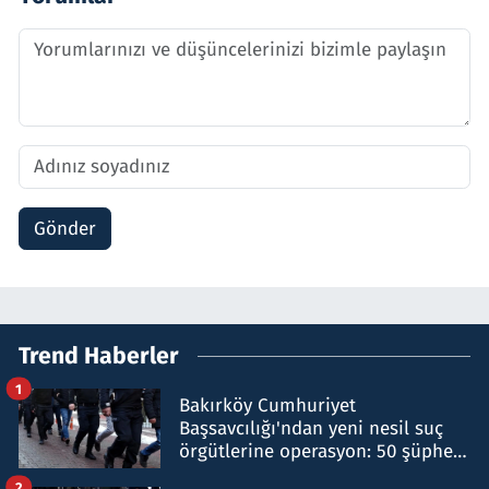
Gönder
Trend Haberler
1
Bakırköy Cumhuriyet
Başsavcılığı'ndan yeni nesil suç
örgütlerine operasyon: 50 şüpheli
hakkında gözaltı kararı
2