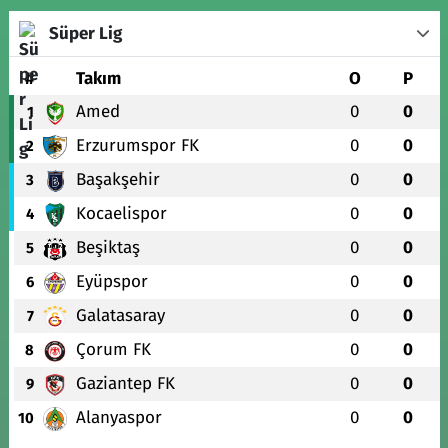
Süper Lig
#
Takım
O
P
Amed
0
0
1
Erzurumspor FK
0
0
2
Başakşehir
0
0
3
Kocaelispor
0
0
4
Beşiktaş
0
0
5
Eyüpspor
0
0
6
Galatasaray
0
0
7
Çorum FK
0
0
8
Gaziantep FK
0
0
9
Alanyaspor
0
0
10