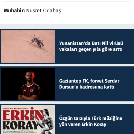
Muhabir:
Nusret Odabaş
Yunanistan'da Batı Nil virüsü
vakaları geçen yıla göre arttı
Gaziantep FK, forvet Serdar
Dursun'u kadrosuna kattı
Özgün tarzıyla Türk müziğine
yön veren Erkin Koray