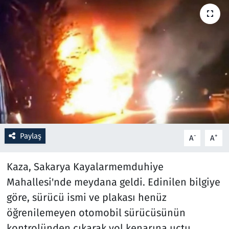
Resmi İlanlar
Rüya Tabirleri
Sağlık
Savunma Sanayi
Seçim 2023
Paylaş
-
+
A
A
Spor
Kaza, Sakarya Kayalarmemduhiye
Teknoloji ve Bilim
Mahallesi'nde meydana geldi. Edinilen bilgiye
göre, sürücü ismi ve plakası henüz
Televizyon
öğrenilemeyen otomobil sürücüsünün
kontrolünden çıkarak yol kenarına uçtu.