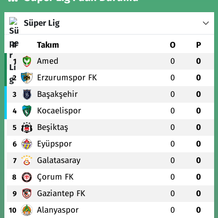
Süper Lig
#
Takım
O
P
Amed
0
0
1
Erzurumspor FK
0
0
2
Başakşehir
0
0
3
Kocaelispor
0
0
4
Beşiktaş
0
0
5
Eyüpspor
0
0
6
Galatasaray
0
0
7
Çorum FK
0
0
8
Gaziantep FK
0
0
9
Alanyaspor
0
0
10