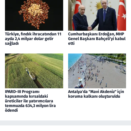
Türkiye, fındık ihracatından 11
Cumhurbaşkanı Erdoğan, MHP
ayda 2,4 milyar dolar gelir
Genel Başkanı Bahçeli'yi kabul
sağladı
etti
IPARD-III Programı
Antalya'da "Mavi Akdeniz" için
kapsamında kırsaldaki
koruma kalkanı oluşturuldu
üreticiler ile yatırımcılara
temmuzda 634,3 milyon lira
ödendi