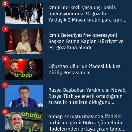
hakkında gözaltı kararı
2
İzmir merkezli yasa dışı bahis
operasyonunda 34 gözaltı:
Yaklaşık 2 Milyar liralık para trafiği
tespit edildi
3
İzmit Belediyesi'ne operasyon!
Başkan Fatma Kaplan Hürriyet ve
eşi gözaltına alındı
4
Oğuzhan Uğur’un ifadesi ilk kez
Diriliş Postası'nda!
5
Rusya Başbakan Yardımcısı Novak,
Rusya-Türkiye enerji ortaklığının
stratejik nitelikte olduğunu
belirtti
6
Ahbap soruşturmasında ifadeler
birbirine girdi: Dokuz şüphelinin
ifadelerinden ortaya çıkan tablo