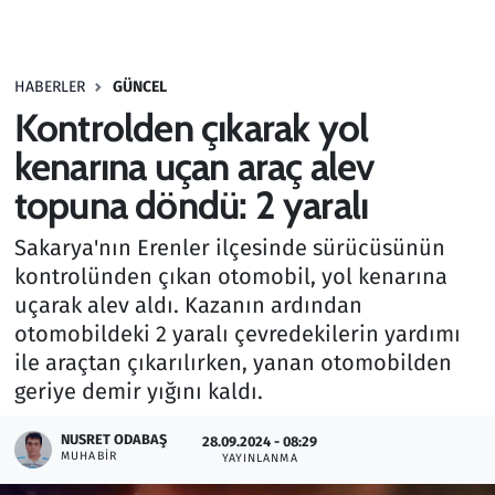
Gündem
HABERLER
GÜNCEL
Haber
Kontrolden çıkarak yol
Kültür Sanat
kenarına uçan araç alev
topuna döndü: 2 yaralı
Kurumsal Haberler
Sakarya'nın Erenler ilçesinde sürücüsünün
Lezzet Durağı
kontrolünden çıkan otomobil, yol kenarına
uçarak alev aldı. Kazanın ardından
Memur ve Kamu
otomobildeki 2 yaralı çevredekilerin yardımı
ile araçtan çıkarılırken, yanan otomobilden
Otomobil
geriye demir yığını kaldı.
Oyun
NUSRET ODABAŞ
28.09.2024 - 08:29
MUHABIR
YAYINLANMA
Ramazan