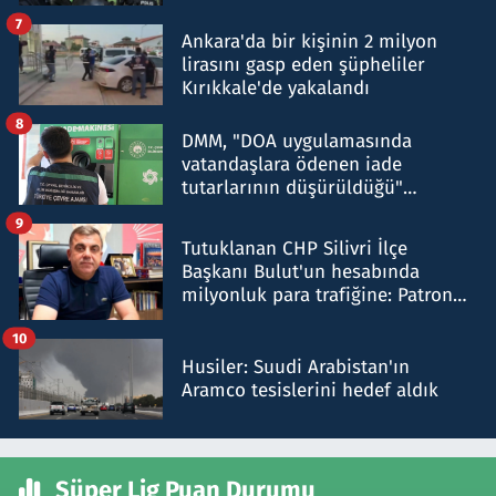
şok etti
7
Ankara'da bir kişinin 2 milyon
lirasını gasp eden şüpheliler
Kırıkkale'de yakalandı
8
DMM, "DOA uygulamasında
vatandaşlara ödenen iade
tutarlarının düşürüldüğü"
iddiasını yalanladı
9
Tutuklanan CHP Silivri İlçe
Başkanı Bulut'un hesabında
milyonluk para trafiğine: Patron
talimat verdi, ben gönderdim
10
Husiler: Suudi Arabistan'ın
Aramco tesislerini hedef aldık
Süper Lig Puan Durumu