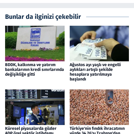
Bunlar da ilginizi çekebilir
BDDK, kalkınma ve yatırım
Ağustos ayı yaşlı ve engelli
bankalarının kredi sınırlarında
aylıkları artışlı şekilde
değişikliğe gitti
hesaplara yatırılmaya
başlandı
Küresel piyasalarda gözler
Türkiye'nin fındık ihracatının
ADP özel sektör istihdamı
yüzde 34,76'sı Trabzon'dan