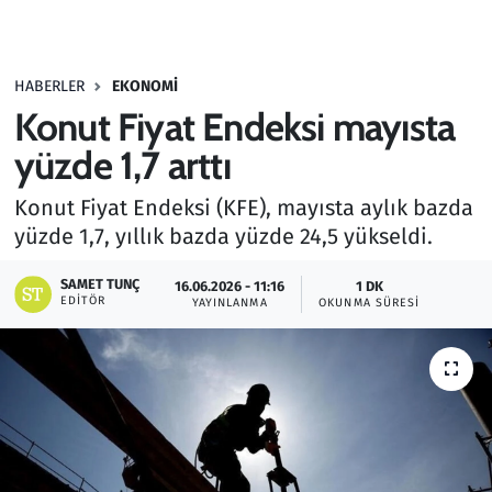
Gündem
HABERLER
EKONOMI
Haber
Konut Fiyat Endeksi mayısta
Kültür Sanat
yüzde 1,7 arttı
Konut Fiyat Endeksi (KFE), mayısta aylık bazda
Kurumsal Haberler
yüzde 1,7, yıllık bazda yüzde 24,5 yükseldi.
Lezzet Durağı
SAMET TUNÇ
16.06.2026 - 11:16
1 DK
EDITÖR
YAYINLANMA
OKUNMA SÜRESI
Memur ve Kamu
Otomobil
Oyun
Ramazan