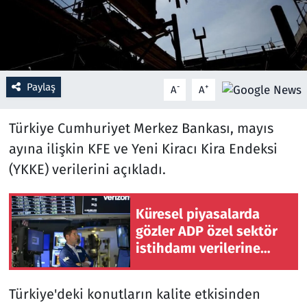
Resmi İlanlar
Rüya Tabirleri
Paylaş
-
+
A
A
Sağlık
Türkiye Cumhuriyet Merkez Bankası, mayıs
Savunma Sanayi
ayına ilişkin KFE ve Yeni Kiracı Kira Endeksi
(YKKE) verilerini açıkladı.
Seçim 2023
Spor
Küresel piyasalarda
gözler ADP özel sektör
Teknoloji ve Bilim
istihdamı verilerine
çevrildi
Televizyon
Türkiye'deki konutların kalite etkisinden