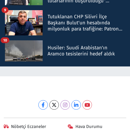
tutarlarının düşürüldüğü"
iddiasını yalanladı
9
Tutuklanan CHP Silivri İlçe
Başkanı Bulut'un hesabında
milyonluk para trafiğine: Patron
talimat verdi, ben gönderdim
10
Husiler: Suudi Arabistan'ın
Aramco tesislerini hedef aldık
Nöbetçi Eczaneler
Hava Durumu