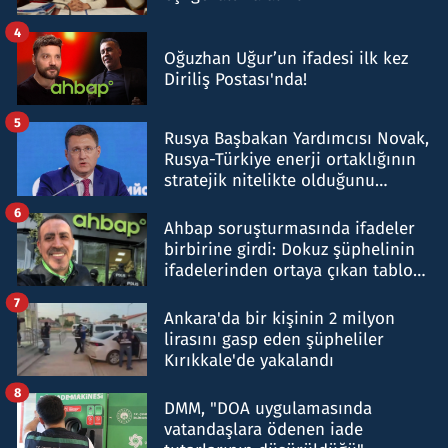
4
Oğuzhan Uğur’un ifadesi ilk kez
Diriliş Postası'nda!
5
Rusya Başbakan Yardımcısı Novak,
Rusya-Türkiye enerji ortaklığının
stratejik nitelikte olduğunu
belirtti
6
Ahbap soruşturmasında ifadeler
birbirine girdi: Dokuz şüphelinin
ifadelerinden ortaya çıkan tablo
şok etti
7
Ankara'da bir kişinin 2 milyon
lirasını gasp eden şüpheliler
Kırıkkale'de yakalandı
8
DMM, "DOA uygulamasında
vatandaşlara ödenen iade