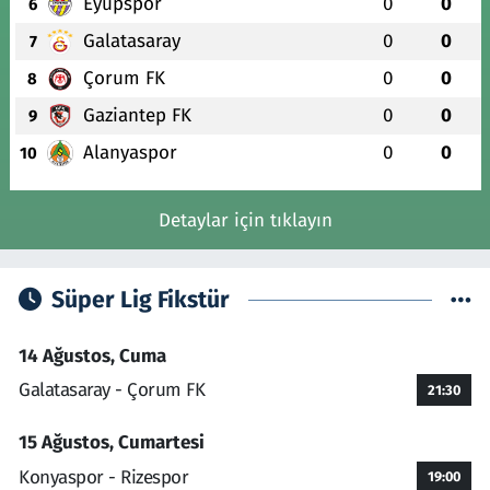
Eyüpspor
0
0
6
Galatasaray
0
0
7
Çorum FK
0
0
8
Gaziantep FK
0
0
9
Alanyaspor
0
0
10
Detaylar için tıklayın
Süper Lig Fikstür
14 Ağustos, Cuma
Galatasaray - Çorum FK
21:30
15 Ağustos, Cumartesi
Konyaspor - Rizespor
19:00