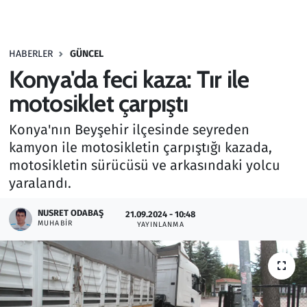
Gündem
HABERLER
GÜNCEL
Haber
Konya'da feci kaza: Tır ile
Kültür Sanat
motosiklet çarpıştı
Konya'nın Beyşehir ilçesinde seyreden
Kurumsal Haberler
kamyon ile motosikletin çarpıştığı kazada,
motosikletin sürücüsü ve arkasındaki yolcu
Lezzet Durağı
yaralandı.
Memur ve Kamu
NUSRET ODABAŞ
21.09.2024 - 10:48
MUHABIR
YAYINLANMA
Otomobil
Oyun
Ramazan