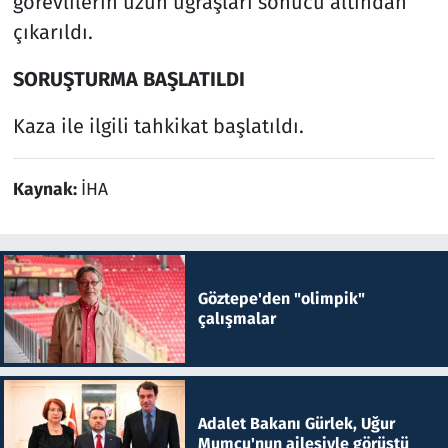
görevlilerin uzun uğraşları sonucu altından
çıkarıldı.
SORUŞTURMA BAŞLATILDI
Kaza ile ilgili tahkikat başlatıldı.
Kaynak:
İHA
Göztepe'den "olimpik"
çalışmalar
Adalet Bakanı Gürlek, Uğur
Mumcu'nun ailesiyle görüştü