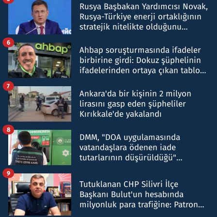
Rusya Başbakan Yardımcısı Novak,
Rusya-Türkiye enerji ortaklığının
stratejik nitelikte olduğunu
belirtti
6
Ahbap soruşturmasında ifadeler
birbirine girdi: Dokuz şüphelinin
ifadelerinden ortaya çıkan tablo
şok etti
7
Ankara'da bir kişinin 2 milyon
lirasını gasp eden şüpheliler
Kırıkkale'de yakalandı
8
DMM, "DOA uygulamasında
vatandaşlara ödenen iade
tutarlarının düşürüldüğü"
iddiasını yalanladı
9
Tutuklanan CHP Silivri İlçe
Başkanı Bulut'un hesabında
milyonluk para trafiğine: Patron
talimat verdi, ben gönderdim