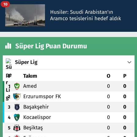
10
Husiler: Suudi Arabistan'ın
Aramco tesislerini hedef aldık
Süper Lig Puan Durumu
Süper Lig
#
Takım
O
P
Amed
0
0
1
Erzurumspor FK
0
0
2
Başakşehir
0
0
3
Kocaelispor
0
0
4
Beşiktaş
0
0
5