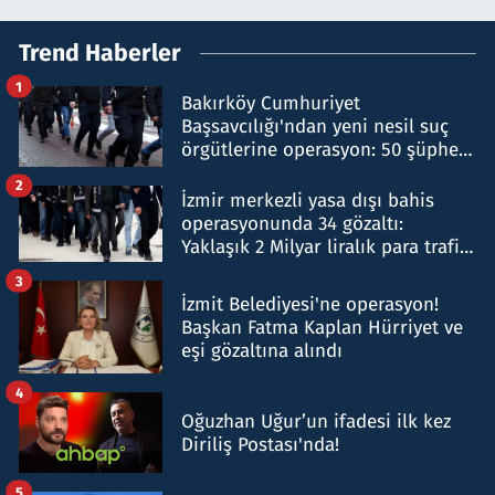
Trend Haberler
1
Bakırköy Cumhuriyet
Başsavcılığı'ndan yeni nesil suç
örgütlerine operasyon: 50 şüpheli
hakkında gözaltı kararı
2
İzmir merkezli yasa dışı bahis
operasyonunda 34 gözaltı:
Yaklaşık 2 Milyar liralık para trafiği
tespit edildi
3
İzmit Belediyesi'ne operasyon!
Başkan Fatma Kaplan Hürriyet ve
eşi gözaltına alındı
4
Oğuzhan Uğur’un ifadesi ilk kez
Diriliş Postası'nda!
5