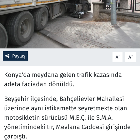
Resmi İlanlar
Rüya Tabirleri
Sağlık
Paylaş
-
+
A
A
Savunma Sanayi
Konya'da meydana gelen trafik kazasında
Seçim 2023
adeta faciadan dönüldü.
Spor
Beyşehir ilçesinde, Bahçelievler Mahallesi
üzerinde aynı istikamette seyretmekte olan
Teknoloji ve Bilim
motosikletin sürücüsü M.E.Ç. ile S.M.A.
Televizyon
yönetimindeki tır, Mevlana Caddesi girişinde
çarpıştı.