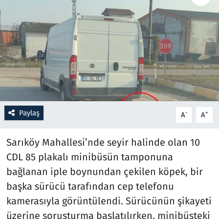
Resmi İlanlar
Rüya Tabirleri
Sağlık
Savunma Sanayi
Paylaş
-
+
A
A
Seçim 2023
Sarıköy Mahallesi’nde seyir halinde olan 10
Spor
CDL 85 plakalı minibüsün tamponuna
bağlanan iple boynundan çekilen köpek, bir
Teknoloji ve Bilim
başka sürücü tarafından cep telefonu
Televizyon
kamerasıyla görüntülendi. Sürücünün şikayeti
üzerine soruşturma başlatılırken, minibüsteki