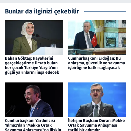
Bunlar da ilginizi çekebilir
Bakan Göktaş: Hayallerini
Cumhurbaşkanı Erdoğan: Bu
gerçekleştirme fırsatı bulan
anlaşma, güvenlik ve savunma
her çocuk Türkiye Yüzyılı'nın
işbirliğine katkı sağlayacak
güçlü yarınlarını inşa edecek
Cumhurbaşkanı Yardımcısı
İletişim Başkanı Duran: Mekke
Yılmaz'dan "Mekke Ortak
Ortak Savunma Anlaşması
Savunma Anlaşması"na ilişkin
tarihi bir adımdır