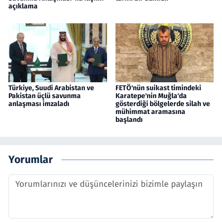
açıklama
Türkiye, Suudi Arabistan ve
FETÖ'nün suikast timindeki
Pakistan üçlü savunma
Karatepe'nin Muğla'da
anlaşması imzaladı
gösterdiği bölgelerde silah ve
mühimmat aramasına
başlandı
Yorumlar