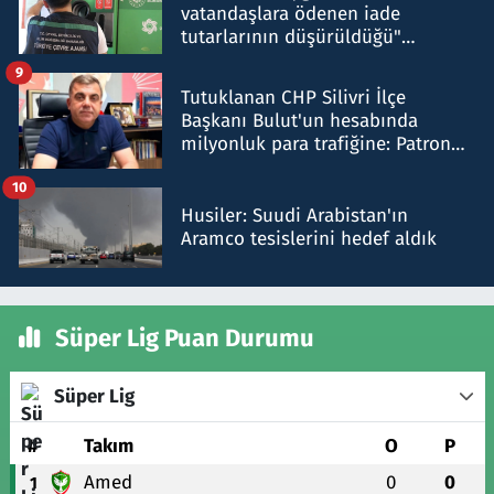
vatandaşlara ödenen iade
tutarlarının düşürüldüğü"
iddiasını yalanladı
9
Tutuklanan CHP Silivri İlçe
Başkanı Bulut'un hesabında
milyonluk para trafiğine: Patron
talimat verdi, ben gönderdim
10
Husiler: Suudi Arabistan'ın
Aramco tesislerini hedef aldık
Süper Lig Puan Durumu
Süper Lig
#
Takım
O
P
Amed
0
0
1