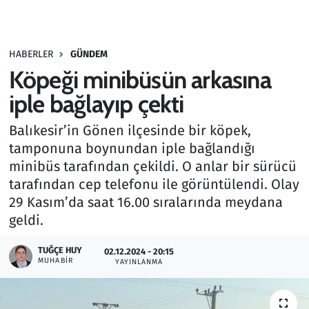
Gündem
HABERLER
GÜNDEM
Haber
Köpeği minibüsün arkasına
Kültür Sanat
iple bağlayıp çekti
Balıkesir’in Gönen ilçesinde bir köpek,
Kurumsal Haberler
tamponuna boynundan iple bağlandığı
minibüs tarafından çekildi. O anlar bir sürücü
Lezzet Durağı
tarafından cep telefonu ile görüntülendi. Olay
Memur ve Kamu
29 Kasım’da saat 16.00 sıralarında meydana
geldi.
Otomobil
TUĞÇE HUY
02.12.2024 - 20:15
MUHABIR
YAYINLANMA
Oyun
Ramazan