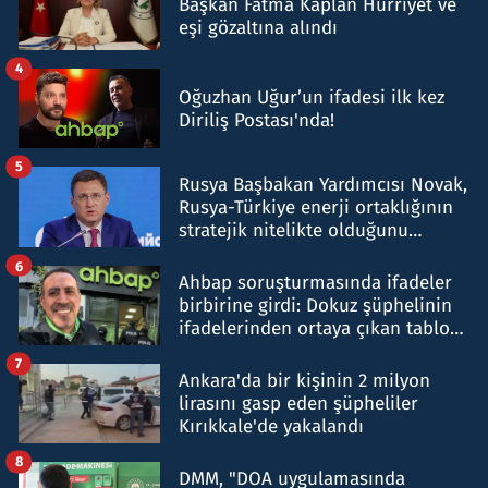
Başkan Fatma Kaplan Hürriyet ve
eşi gözaltına alındı
4
Oğuzhan Uğur’un ifadesi ilk kez
Diriliş Postası'nda!
5
Rusya Başbakan Yardımcısı Novak,
Rusya-Türkiye enerji ortaklığının
stratejik nitelikte olduğunu
belirtti
6
Ahbap soruşturmasında ifadeler
birbirine girdi: Dokuz şüphelinin
ifadelerinden ortaya çıkan tablo
şok etti
7
Ankara'da bir kişinin 2 milyon
lirasını gasp eden şüpheliler
Kırıkkale'de yakalandı
8
DMM, "DOA uygulamasında