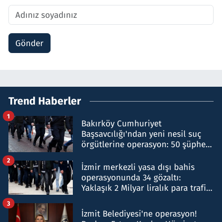
Gönder
Trend Haberler
1
Bakırköy Cumhuriyet
Başsavcılığı'ndan yeni nesil suç
örgütlerine operasyon: 50 şüpheli
hakkında gözaltı kararı
2
İzmir merkezli yasa dışı bahis
operasyonunda 34 gözaltı:
Yaklaşık 2 Milyar liralık para trafiği
tespit edildi
3
İzmit Belediyesi'ne operasyon!