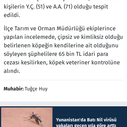
kişilerin Y.Ç. (51) ve A.A. (71) olduğu tespit
edildi.
İlçe Tarım ve Orman Müdürlüğü ekiplerince
yapılan incelemede, çipsiz ve kimliksiz olduğu
belirlenen köpeğin kendilerine ait olduğunu
söyleyen şüphelilere 65 bin TL idari para
cezası kesilirken, köpek veteriner kontrolüne
alındı.
Muhabir:
Tuğçe Huy
Yunanistan'da Batı Nil virüsü
vakaları geçen yıla göre arttı