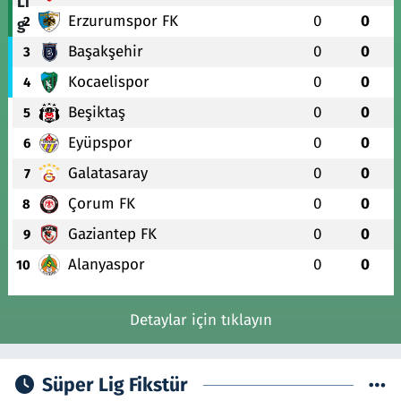
Erzurumspor FK
0
0
2
Başakşehir
0
0
3
Kocaelispor
0
0
4
Beşiktaş
0
0
5
Eyüpspor
0
0
6
Galatasaray
0
0
7
Çorum FK
0
0
8
Gaziantep FK
0
0
9
Alanyaspor
0
0
10
Detaylar için tıklayın
Süper Lig Fikstür