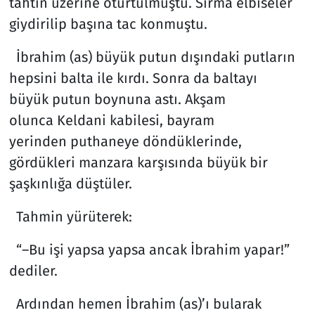
tahtın üzerine oturtulmuştu. Sırma elbiseler
giydirilip başına tac konmuştu.
İbrahim (as) büyük putun dışındaki putların
hepsini balta ile kırdı. Sonra da baltayı
büyük putun boynuna astı. Akşam
olunca Keldani kabilesi, bayram
yerinden puthaneye döndüklerinde,
gördükleri manzara karşısında büyük bir
şaşkınlığa düştüler.
Tahmin yürüterek:
“–Bu işi yapsa yapsa ancak İbrahim yapar!”
dediler.
Ardından hemen İbrahim (as)’ı bularak