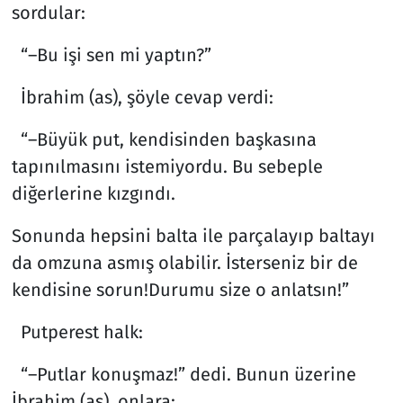
sordular:
“–Bu işi sen mi yaptın?”
İbrahim (as), şöyle cevap verdi:
“–Büyük put, kendisinden başkasına
tapınılmasını istemiyordu. Bu sebeple
diğerlerine kızgındı.
Sonunda hepsini balta ile parçalayıp baltayı
da omzuna asmış olabilir. İsterseniz bir de
kendisine sorun!Durumu size o anlatsın!”
Putperest halk:
“–Putlar konuşmaz!” dedi. Bunun üzerine
İbrahim (as), onlara: