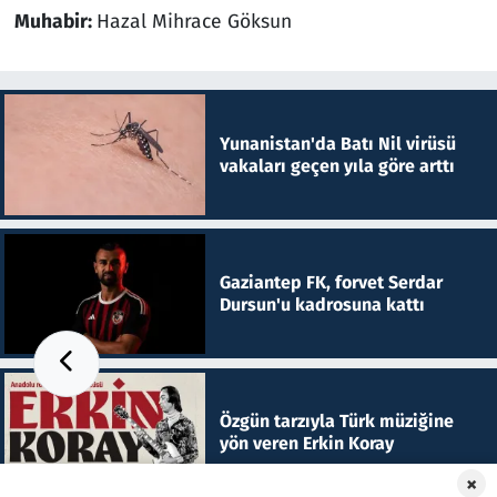
Muhabir:
Hazal Mihrace Göksun
Yunanistan'da Batı Nil virüsü
vakaları geçen yıla göre arttı
Gaziantep FK, forvet Serdar
Dursun'u kadrosuna kattı
Özgün tarzıyla Türk müziğine
yön veren Erkin Koray
×