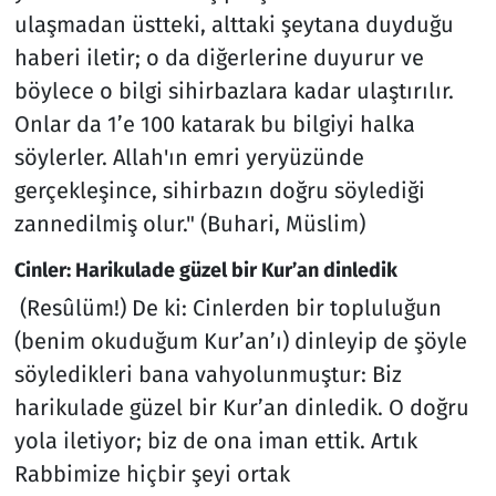
ulaşmadan üstteki, alttaki şeytana duyduğu
haberi iletir; o da diğerlerine duyurur ve
böylece o bilgi sihirbazlara kadar ulaştırılır.
Onlar da 1’e 100 katarak bu bilgiyi halka
söylerler. Allah'ın emri yeryüzünde
gerçekleşince, sihirbazın doğru söylediği
zannedilmiş olur." (Buhari, Müslim)
Cinler: Harikulade güzel bir Kur’an dinledik
(Resûlüm!) De ki: Cinlerden bir topluluğun
(benim okuduğum Kur’an’ı) dinleyip de şöyle
söyledikleri bana vahyolunmuştur: Biz
harikulade güzel bir Kur’an dinledik. O doğru
yola iletiyor; biz de ona iman ettik. Artık
Rabbimize hiçbir şeyi ortak