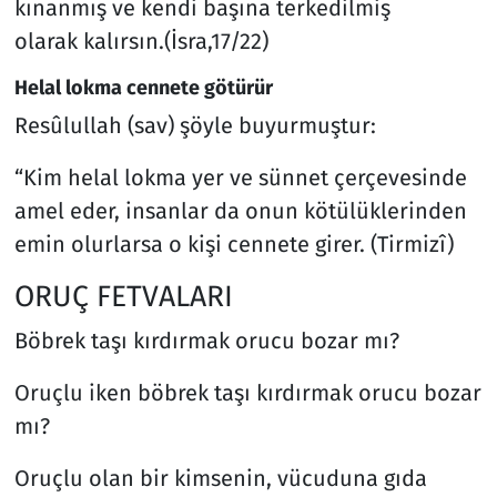
kınanmış ve kendi başına terkedilmiş
olarak kalırsın.(İsra,17/22)
Helal lokma cennete götürür
Resûlullah (sav) şöyle buyurmuştur:
“Kim helal lokma yer ve sünnet çerçevesinde
amel eder, insanlar da onun kötülüklerinden
emin olurlarsa o kişi cennete girer. (Tirmizî)
ORUÇ FETVALARI
Böbrek taşı kırdırmak orucu bozar mı?
Oruçlu iken böbrek taşı kırdırmak orucu bozar
mı?
Oruçlu olan bir kimsenin, vücuduna gıda