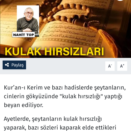
Resmi İlanlar
Rüya Tabirleri
Sağlık
Savunma Sanayi
Paylaş
-
+
A
A
Seçim 2023
Kur’an-ı Kerim ve bazı hadislerde şeytanların,
Spor
cinlerin gökyüzünde "kulak hırsızlığı" yaptığı
Teknoloji ve Bilim
beyan ediliyor.
Televizyon
Ayetlerde, şeytanların kulak hırsızlığı
yaparak, bazı sözleri kaparak elde ettikleri