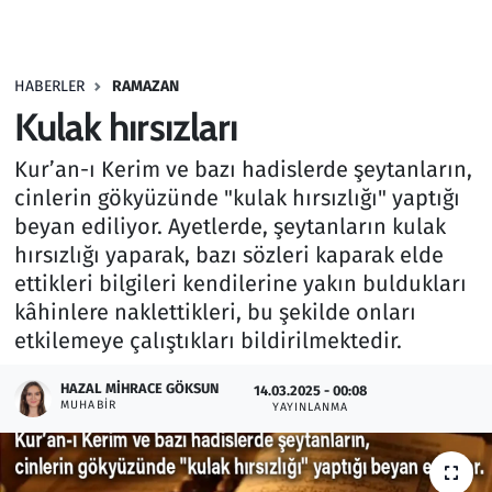
Gündem
HABERLER
RAMAZAN
Haber
Kulak hırsızları
Kültür Sanat
Kur’an-ı Kerim ve bazı hadislerde şeytanların,
cinlerin gökyüzünde "kulak hırsızlığı" yaptığı
Kurumsal Haberler
beyan ediliyor. Ayetlerde, şeytanların kulak
hırsızlığı yaparak, bazı sözleri kaparak elde
Lezzet Durağı
ettikleri bilgileri kendilerine yakın buldukları
kâhinlere naklettikleri, bu şekilde onları
Memur ve Kamu
etkilemeye çalıştıkları bildirilmektedir.
Otomobil
HAZAL MIHRACE GÖKSUN
14.03.2025 - 00:08
MUHABIR
YAYINLANMA
Oyun
Ramazan