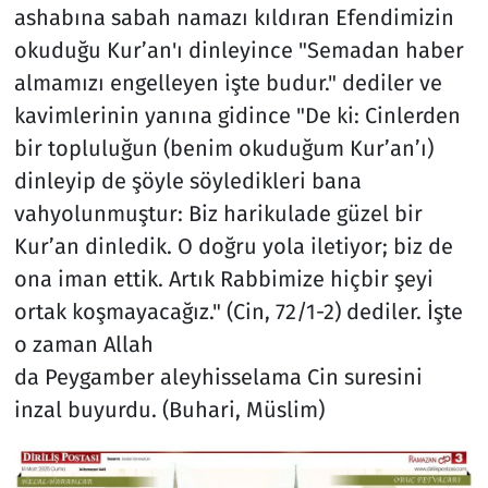
ashabına sabah namazı kıldıran Efendimizin
okuduğu Kur’an'ı dinleyince "Semadan haber
almamızı engelleyen işte budur." dediler ve
kavimlerinin yanına gidince "De ki: Cinlerden
bir topluluğun (benim okuduğum Kur’an’ı)
dinleyip de şöyle söyledikleri bana
vahyolunmuştur: Biz harikulade güzel bir
Kur’an dinledik. O doğru yola iletiyor; biz de
ona iman ettik. Artık Rabbimize hiçbir şeyi
ortak koşmayacağız." (Cin, 72/1-2) dediler. İşte
o zaman Allah
da Peygamber aleyhisselama Cin suresini
inzal buyurdu. (Buhari, Müslim)