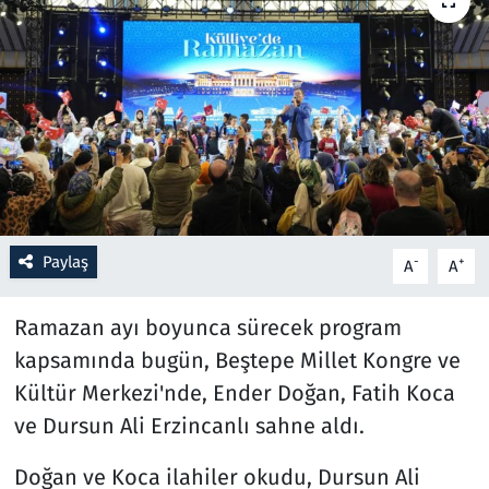
Resmi İlanlar
Rüya Tabirleri
Sağlık
Savunma Sanayi
Paylaş
-
+
A
A
Seçim 2023
Ramazan ayı boyunca sürecek program
Spor
kapsamında bugün, Beştepe Millet Kongre ve
Teknoloji ve Bilim
Kültür Merkezi'nde, Ender Doğan, Fatih Koca
ve Dursun Ali Erzincanlı sahne aldı.
Televizyon
Doğan ve Koca ilahiler okudu, Dursun Ali