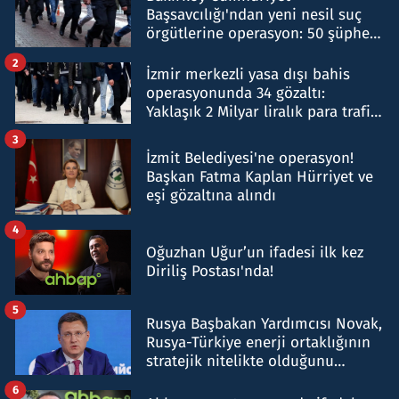
Başsavcılığı'ndan yeni nesil suç
örgütlerine operasyon: 50 şüpheli
hakkında gözaltı kararı
2
İzmir merkezli yasa dışı bahis
operasyonunda 34 gözaltı:
Yaklaşık 2 Milyar liralık para trafiği
tespit edildi
3
İzmit Belediyesi'ne operasyon!
Başkan Fatma Kaplan Hürriyet ve
eşi gözaltına alındı
4
Oğuzhan Uğur’un ifadesi ilk kez
Diriliş Postası'nda!
5
Rusya Başbakan Yardımcısı Novak,
Rusya-Türkiye enerji ortaklığının
stratejik nitelikte olduğunu
belirtti
6