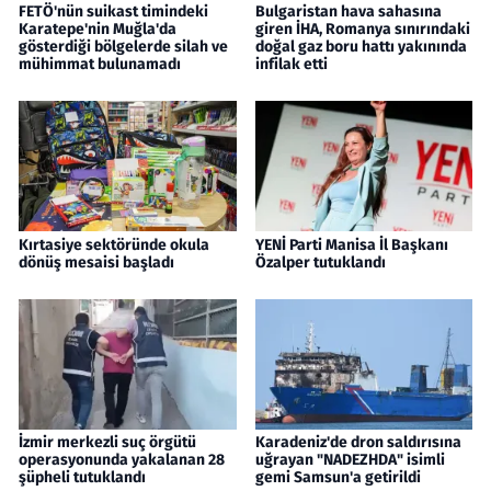
FETÖ'nün suikast timindeki
Bulgaristan hava sahasına
Karatepe'nin Muğla'da
giren İHA, Romanya sınırındaki
gösterdiği bölgelerde silah ve
doğal gaz boru hattı yakınında
mühimmat bulunamadı
infilak etti
Kırtasiye sektöründe okula
YENİ Parti Manisa İl Başkanı
dönüş mesaisi başladı
Özalper tutuklandı
İzmir merkezli suç örgütü
Karadeniz'de dron saldırısına
operasyonunda yakalanan 28
uğrayan "NADEZHDA" isimli
şüpheli tutuklandı
gemi Samsun'a getirildi