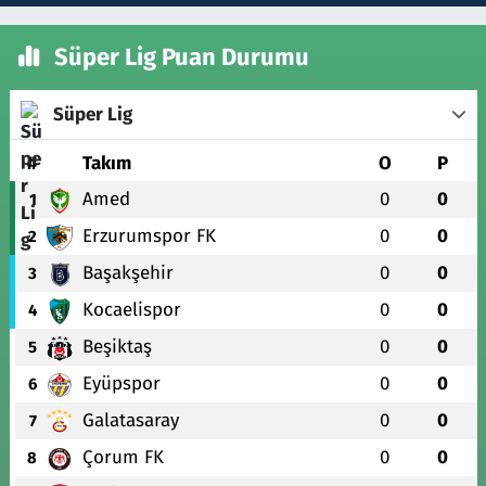
Süper Lig Puan Durumu
Süper Lig
#
Takım
O
P
Amed
0
0
1
Erzurumspor FK
0
0
2
Başakşehir
0
0
3
Kocaelispor
0
0
4
Beşiktaş
0
0
5
Eyüpspor
0
0
6
Galatasaray
0
0
7
Çorum FK
0
0
8