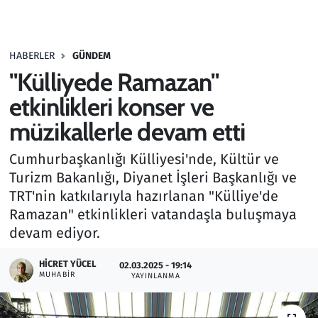
Gündem
HABERLER
GÜNDEM
Haber
"Külliyede Ramazan"
Kültür Sanat
etkinlikleri konser ve
müzikallerle devam etti
Kurumsal Haberler
Cumhurbaşkanlığı Külliyesi'nde, Kültür ve
Lezzet Durağı
Turizm Bakanlığı, Diyanet İşleri Başkanlığı ve
TRT'nin katkılarıyla hazırlanan "Külliye'de
Memur ve Kamu
Ramazan" etkinlikleri vatandaşla buluşmaya
devam ediyor.
Otomobil
HICRET YÜCEL
02.03.2025 - 19:14
MUHABIR
Oyun
YAYINLANMA
Ramazan