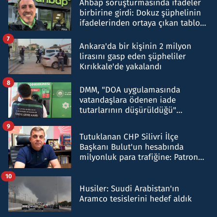
Ahbap soruşturmasında ifadeler
birbirine girdi: Dokuz şüphelinin
ifadelerinden ortaya çıkan tablo
şok etti
7
Ankara'da bir kişinin 2 milyon
lirasını gasp eden şüpheliler
Kırıkkale'de yakalandı
8
DMM, "DOA uygulamasında
vatandaşlara ödenen iade
tutarlarının düşürüldüğü"
iddiasını yalanladı
9
Tutuklanan CHP Silivri İlçe
Başkanı Bulut'un hesabında
milyonluk para trafiğine: Patron
talimat verdi, ben gönderdim
10
Husiler: Suudi Arabistan'ın
Aramco tesislerini hedef aldık