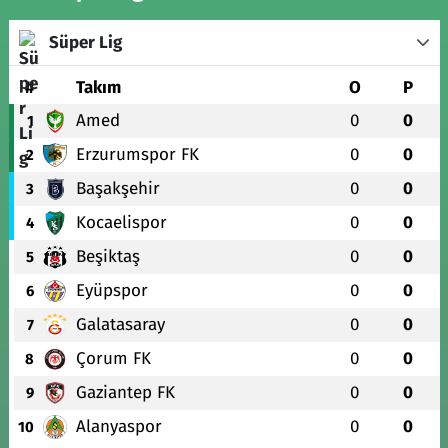
Süper Lig
#
Takım
O
P
Amed
0
0
1
Erzurumspor FK
0
0
2
Başakşehir
0
0
3
Kocaelispor
0
0
4
Beşiktaş
0
0
5
Eyüpspor
0
0
6
Galatasaray
0
0
7
Çorum FK
0
0
8
Gaziantep FK
0
0
9
Alanyaspor
0
0
10