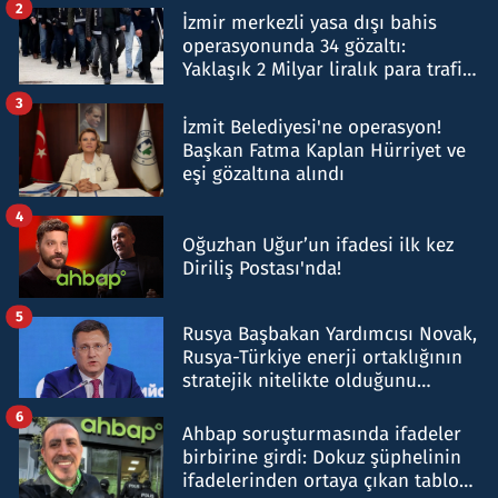
2
İzmir merkezli yasa dışı bahis
operasyonunda 34 gözaltı:
Yaklaşık 2 Milyar liralık para trafiği
tespit edildi
3
İzmit Belediyesi'ne operasyon!
Başkan Fatma Kaplan Hürriyet ve
eşi gözaltına alındı
4
Oğuzhan Uğur’un ifadesi ilk kez
Diriliş Postası'nda!
5
Rusya Başbakan Yardımcısı Novak,
Rusya-Türkiye enerji ortaklığının
stratejik nitelikte olduğunu
belirtti
6
Ahbap soruşturmasında ifadeler
birbirine girdi: Dokuz şüphelinin
ifadelerinden ortaya çıkan tablo