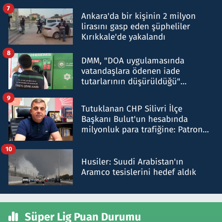
şok etti
7
Ankara'da bir kişinin 2 milyon
lirasını gasp eden şüpheliler
Kırıkkale'de yakalandı
8
DMM, "DOA uygulamasında
vatandaşlara ödenen iade
tutarlarının düşürüldüğü"
iddiasını yalanladı
9
Tutuklanan CHP Silivri İlçe
Başkanı Bulut'un hesabında
milyonluk para trafiğine: Patron
talimat verdi, ben gönderdim
10
Husiler: Suudi Arabistan'ın
Aramco tesislerini hedef aldık
Süper Lig Puan Durumu