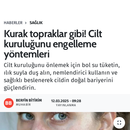
Gündem
HABERLER
SAĞLIK
Haber
Kurak topraklar gibi! Cilt
Kültür Sanat
kuruluğunu engelleme
yöntemleri
Kurumsal Haberler
Cilt kuruluğunu önlemek için bol su tüketin,
Lezzet Durağı
ılık suyla duş alın, nemlendirici kullanın ve
sağlıklı beslenerek cildin doğal bariyerini
Memur ve Kamu
güçlendirin.
Otomobil
BERFIN BITIRIM
12.03.2025 - 09:28
MUHABIR
YAYINLANMA
Oyun
Ramazan