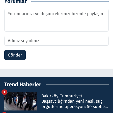
Yorumlar
Gönder
Trend Haberler
1
Bakırköy Cumhuriyet
Başsavcılığı'ndan yeni nesil suç
örgütlerine operasyon: 50 şüpheli
hakkında gözaltı kararı