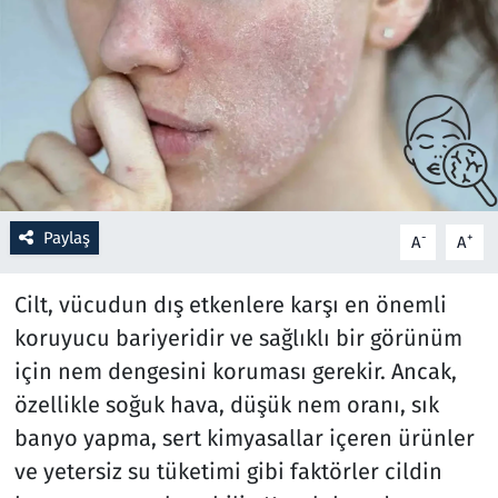
Resmi İlanlar
Rüya Tabirleri
Sağlık
Savunma Sanayi
Paylaş
-
+
A
A
Seçim 2023
Cilt, vücudun dış etkenlere karşı en önemli
Spor
koruyucu bariyeridir ve sağlıklı bir görünüm
için nem dengesini koruması gerekir. Ancak,
Teknoloji ve Bilim
özellikle soğuk hava, düşük nem oranı, sık
banyo yapma, sert kimyasallar içeren ürünler
Televizyon
ve yetersiz su tüketimi gibi faktörler cildin