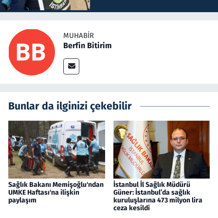
MUHABIR
Berfin Bitirim
Bunlar da ilginizi çekebilir
Sağlık Bakanı Memişoğlu'ndan
İstanbul İl Sağlık Müdürü
UMKE Haftası'na ilişkin
Güner: İstanbul’da sağlık
paylaşım
kuruluşlarına 473 milyon lira
ceza kesildi