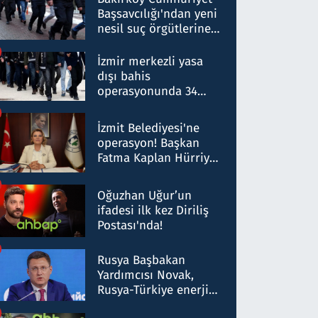
Başsavcılığı'ndan yeni
nesil suç örgütlerine
operasyon: 50 şüpheli
hakkında gözaltı kararı
İzmir merkezli yasa
dışı bahis
operasyonunda 34
gözaltı: Yaklaşık 2
Milyar liralık para
İzmit Belediyesi'ne
trafiği tespit edildi
operasyon! Başkan
Fatma Kaplan Hürriyet
ve eşi gözaltına alındı
Oğuzhan Uğur’un
ifadesi ilk kez Diriliş
Postası'nda!
Rusya Başbakan
Yardımcısı Novak,
Rusya-Türkiye enerji
ortaklığının stratejik