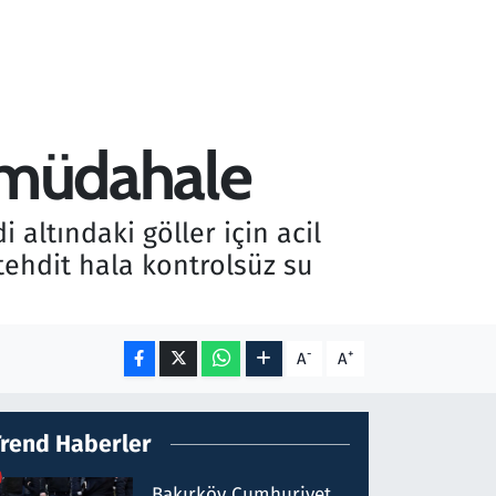
k müdahale
 altındaki göller için acil
tehdit hala kontrolsüz su
-
+
A
A
Trend Haberler
Bakırköy Cumhuriyet