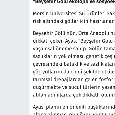
"Beyşehir Gölü ekolojik ve sosyo
Mersin Üniversitesi Su Ürünleri Fakü
risk altındaki göller için hazırlana
Beyşehir Gölü'nün, Orta Anadolu'n
dikkati çeken Ayas, "Beyşehir Gölü
yaşamsal öneme sahip. Gölün tamam
sazlıkların yok olması, genetik çeşi
çevresindeki bataklık ve sazlık alan
göç yollarını da ciddi şekilde etkiler
tarımsal drenajlardan gelen fosfor v
düşürmekte ve sucul türlerin yaşam
atılan adımlarda çok dikkatli olunma
Ayas, planın en önemli başlıklarında
altına alınması olduğunu vurgulaya