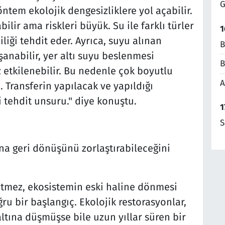
G
ntem ekolojik dengesizliklere yol açabilir.
ilir ama riskleri büyük. Su ile farklı türler
1
liliği tehdit eder. Ayrıca, suyu alınan
B
anabilir, yer altı suyu beslenmesi
B
z etkilenebilir. Bu nedenle çok boyutlu
A
 Transferin yapılacak ve yapıldığı
ci tehdit unsuru." diye konuştu.
1
S
ına geri dönüşünü zorlaştırabileceğini
tmez, ekosistemin eski haline dönmesi
ğru bir başlangıç. Ekolojik restorasyonlar,
 altına düşmüşse bile uzun yıllar süren bir