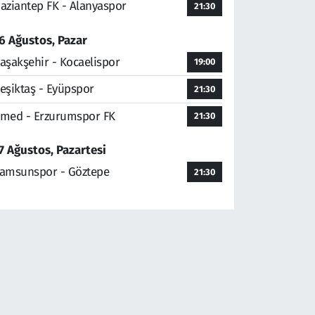
aziantep FK - Alanyaspor
21:30
6 Ağustos, Pazar
aşakşehir - Kocaelispor
19:00
eşiktaş - Eyüpspor
21:30
med - Erzurumspor FK
21:30
7 Ağustos, Pazartesi
amsunspor - Göztepe
21:30