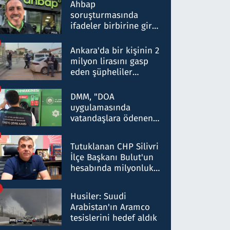
nitelikte olduğunu
Ahbap
belirtti
soruşturmasında
ifadeler birbirine girdi:
Dokuz şüphelinin
ifadelerinden ortaya
Ankara'da bir kişinin 2
çıkan tablo şok etti
milyon lirasını gasp
eden şüpheliler
Kırıkkale'de yakalandı
DMM, "DOA
uygulamasında
vatandaşlara ödenen
iade tutarlarının
düşürüldüğü" iddiasını
Tutuklanan CHP Silivri
yalanladı
İlçe Başkanı Bulut'un
hesabında milyonluk
para trafiğine: Patron
talimat verdi, ben
Husiler: Suudi
gönderdim
Arabistan'ın Aramco
tesislerini hedef aldık