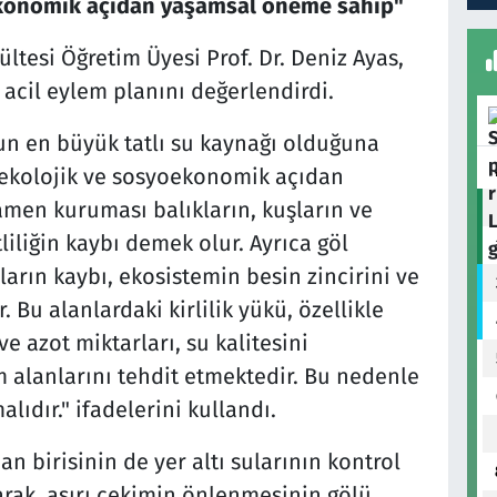
ekonomik açıdan yaşamsal öneme sahip"
ltesi Öğretim Üyesi Prof. Dr. Deniz Ayas,
n acil eylem planını değerlendirdi.
un en büyük tatlı su kaynağı olduğuna
 ekolojik ve sosyoekonomik açıdan
en kuruması balıkların, kuşların ve
tliliğin kaybı demek olur. Ayrıca göl
ların kaybı, ekosistemin besin zincirini ve
. Bu alanlardaki kirlilik yükü, özellikle
e azot miktarları, su kalitesini
 alanlarını tehdit etmektedir. Bu nedenle
lıdır." ifadelerini kullandı.
n birisinin de yer altı sularının kontrol
rak, aşırı çekimin önlenmesinin gölü