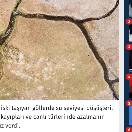
2
3
4
5
ski taşıyan göllerde su seviyesi düşüşleri,
 kayıpları ve canlı türlerinde azalmanın
z verdi.
6