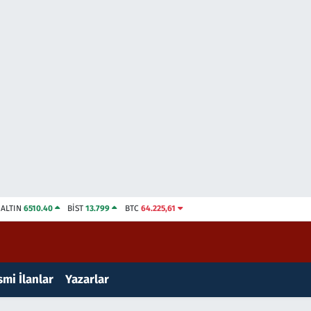
ALTIN
6510.40
BİST
13.799
BTC
64.225,61
mi İlanlar
Yazarlar