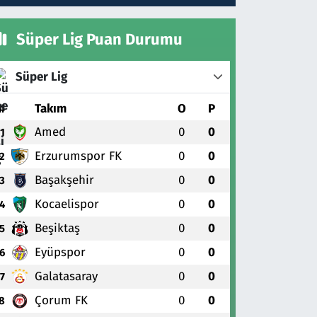
Süper Lig Puan Durumu
Süper Lig
#
Takım
O
P
Amed
0
0
1
Erzurumspor FK
0
0
2
Başakşehir
0
0
3
Kocaelispor
0
0
4
Beşiktaş
0
0
5
Eyüpspor
0
0
6
Galatasaray
0
0
7
Çorum FK
0
0
8