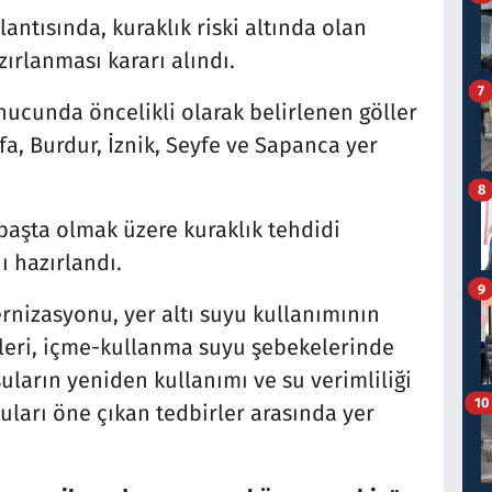
ntısında, kuraklık riski altında olan
zırlanması kararı alındı.
7
nucunda öncelikli olarak belirlenen göller
fa, Burdur, İznik, Seyfe ve Sapanca yer
8
başta olmak üzere kuraklık tehdidi
ı hazırlandı.
9
nizasyonu, yer altı suyu kullanımının
erleri, içme-kullanma suyu şebekelerinde
suların yeniden kullanımı ve su verimliliği
10
uları öne çıkan tedbirler arasında yer