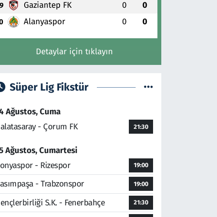
Gaziantep FK
0
0
9
Alanyaspor
0
0
0
Detaylar için tıklayın
Süper Lig Fikstür
4 Ağustos, Cuma
alatasaray - Çorum FK
21:30
5 Ağustos, Cumartesi
onyaspor - Rizespor
19:00
asımpaşa - Trabzonspor
19:00
ençlerbirliği S.K. - Fenerbahçe
21:30