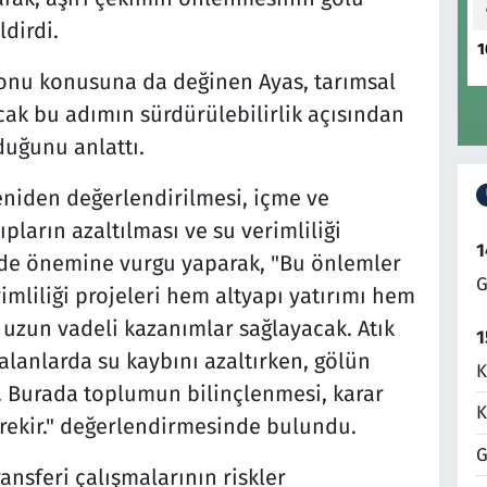
ldirdi.
1
onu konusuna da değinen Ayas, tarımsal
ak bu adımın sürdürülebilirlik açısından
lduğunu anlattı.
yeniden değerlendirilmesi, içme ve
ların azaltılması ve su verimliliği
1
n de önemine vurgu yaparak, "Bu önlemler
G
rimliliği projeleri hem altyapı yatırımı hem
 uzun vadeli kazanımlar sağlayacak. Atık
1
 alanlarda su kaybını azaltırken, gölün
K
r. Burada toplumun bilinçlenmesi, karar
K
gerekir." değerlendirmesinde bulundu.
G
ansferi çalışmalarının riskler