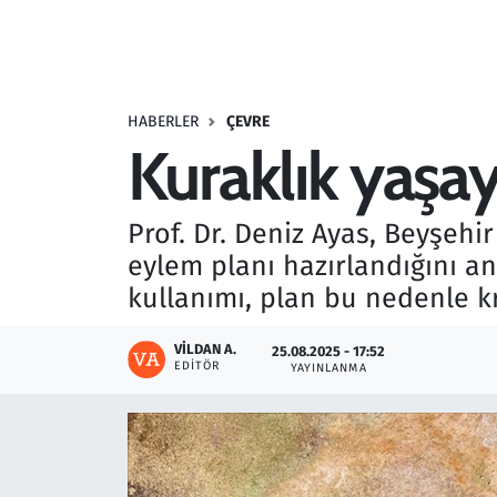
Resmi İlanlar
Rüya Tabirleri
HABERLER
ÇEVRE
Kuraklık yaşay
Sağlık
Savunma Sanayi
Prof. Dr. Deniz Ayas, Beyşehir
eylem planı hazırlandığını a
Seçim 2023
kullanımı, plan bu nedenle kr
Spor
VILDAN A.
25.08.2025 - 17:52
EDITÖR
YAYINLANMA
Teknoloji ve Bilim
Televizyon