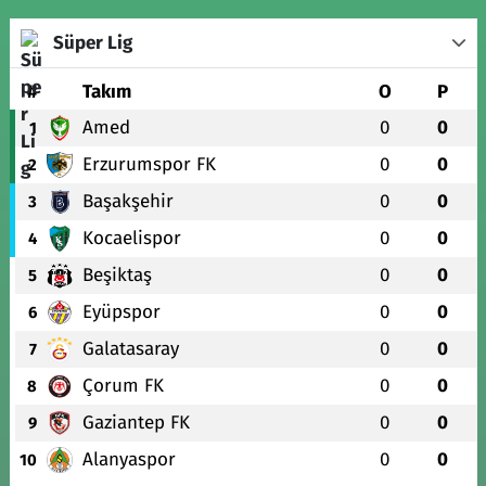
Süper Lig
#
Takım
O
P
Amed
0
0
1
Erzurumspor FK
0
0
2
Başakşehir
0
0
3
Kocaelispor
0
0
4
Beşiktaş
0
0
5
Eyüpspor
0
0
6
Galatasaray
0
0
7
Çorum FK
0
0
8
Gaziantep FK
0
0
9
Alanyaspor
0
0
10