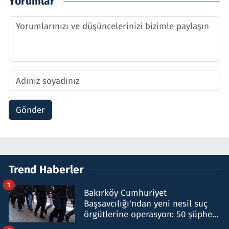
Yorumlar
Gönder
Trend Haberler
1
Bakırköy Cumhuriyet
Başsavcılığı'ndan yeni nesil suç
örgütlerine operasyon: 50 şüpheli
hakkında gözaltı kararı