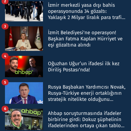
2
İzmir merkezli yasa dışı bahis
operasyonunda 34 gözaltı:
Yaklaşık 2 Milyar liralık para trafiği
tespit edildi
3
İzmit Belediyesi'ne operasyon!
Başkan Fatma Kaplan Hürriyet ve
eşi gözaltına alındı
4
Oğuzhan Uğur’un ifadesi ilk kez
Diriliş Postası'nda!
5
Rusya Başbakan Yardımcısı Novak,
Rusya-Türkiye enerji ortaklığının
stratejik nitelikte olduğunu
belirtti
6
Ahbap soruşturmasında ifadeler
birbirine girdi: Dokuz şüphelinin
ifadelerinden ortaya çıkan tablo