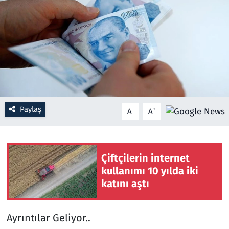
Resmi İlanlar
Rüya Tabirleri
Sağlık
Savunma Sanayi
Paylaş
-
+
A
A
Seçim 2023
Spor
Çiftçilerin internet
kullanımı 10 yılda iki
Teknoloji ve Bilim
katını aştı
Televizyon
Ayrıntılar Geliyor..