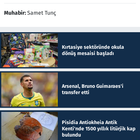
Muhabir:
Samet Tunç
Kırtasiye sektöründe okula
dönüş mesaisi başladı
Arsenal, Bruno Guimaraes'i
transfer etti
Pisidia Antiokheia Antik
Kenti'nde 1500 yıllık litürjik kap
bulundu