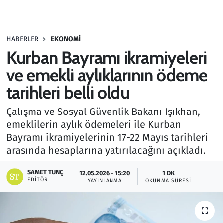
Gündem
HABERLER
EKONOMI
Haber
Kurban Bayramı ikramiyeleri
Kültür Sanat
ve emekli aylıklarının ödeme
tarihleri belli oldu
Kurumsal Haberler
Çalışma ve Sosyal Güvenlik Bakanı Işıkhan,
Lezzet Durağı
emeklilerin aylık ödemeleri ile Kurban
Bayramı ikramiyelerinin 17-22 Mayıs tarihleri
Memur ve Kamu
arasında hesaplarına yatırılacağını açıkladı.
Otomobil
SAMET TUNÇ
12.05.2026 - 15:20
1 DK
EDITÖR
YAYINLANMA
OKUNMA SÜRESI
Oyun
Ramazan