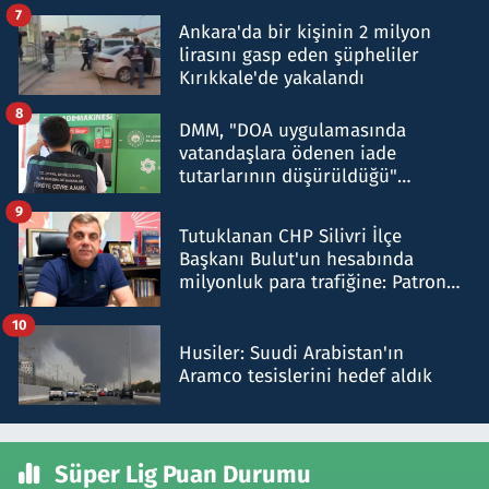
şok etti
7
Ankara'da bir kişinin 2 milyon
lirasını gasp eden şüpheliler
Kırıkkale'de yakalandı
8
DMM, "DOA uygulamasında
vatandaşlara ödenen iade
tutarlarının düşürüldüğü"
iddiasını yalanladı
9
Tutuklanan CHP Silivri İlçe
Başkanı Bulut'un hesabında
milyonluk para trafiğine: Patron
talimat verdi, ben gönderdim
10
Husiler: Suudi Arabistan'ın
Aramco tesislerini hedef aldık
Süper Lig Puan Durumu