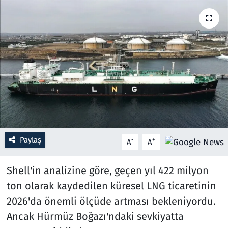
Resmi İlanlar
Rüya Tabirleri
Sağlık
Savunma Sanayi
Seçim 2023
Paylaş
-
+
A
A
Spor
Shell'in analizine göre, geçen yıl 422 milyon
Teknoloji ve Bilim
ton olarak kaydedilen küresel LNG ticaretinin
2026'da önemli ölçüde artması bekleniyordu.
Televizyon
Ancak Hürmüz Boğazı'ndaki sevkiyatta