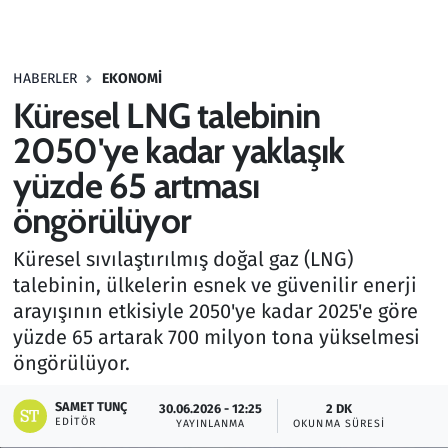
Gündem
HABERLER
EKONOMI
Haber
Küresel LNG talebinin
Kültür Sanat
2050'ye kadar yaklaşık
yüzde 65 artması
Kurumsal Haberler
öngörülüyor
Lezzet Durağı
Küresel sıvılaştırılmış doğal gaz (LNG)
talebinin, ülkelerin esnek ve güvenilir enerji
Memur ve Kamu
arayışının etkisiyle 2050'ye kadar 2025'e göre
yüzde 65 artarak 700 milyon tona yükselmesi
Otomobil
öngörülüyor.
Oyun
SAMET TUNÇ
30.06.2026 - 12:25
2 DK
EDITÖR
YAYINLANMA
OKUNMA SÜRESI
Ramazan