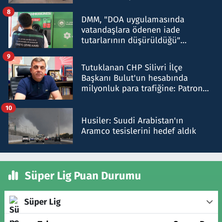
8
DMM, "DOA uygulamasında
vatandaşlara ödenen iade
tutarlarının düşürüldüğü"
iddiasını yalanladı
9
Tutuklanan CHP Silivri İlçe
Başkanı Bulut'un hesabında
milyonluk para trafiğine: Patron
talimat verdi, ben gönderdim
10
Husiler: Suudi Arabistan'ın
Aramco tesislerini hedef aldık
Süper Lig Puan Durumu
Süper Lig