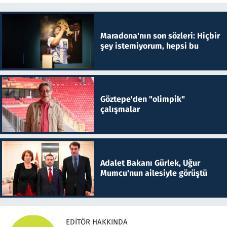
Maradona'nın son sözleri: Hiçbir
şey istemiyorum, hepsi bu
Göztepe'den "olimpik"
çalışmalar
Adalet Bakanı Gürlek, Uğur
Mumcu'nun ailesiyle görüştü
EDITÖR HAKKINDA