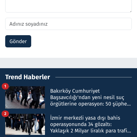
Gönder
Trend Haberler
1
Bakırköy Cumhuriyet
Başsavcılığı'ndan yeni nesil suç
örgütlerine operasyon: 50 şüpheli
hakkında gözaltı kararı
2
İzmir merkezli yasa dışı bahis
operasyonunda 34 gözaltı:
Yaklaşık 2 Milyar liralık para trafiği