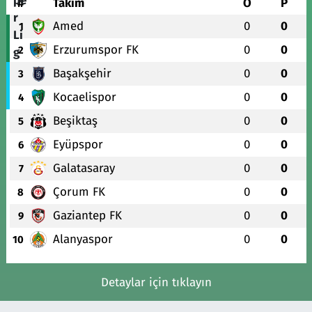
#
Takım
O
P
Amed
0
0
1
Erzurumspor FK
0
0
2
Başakşehir
0
0
3
Kocaelispor
0
0
4
Beşiktaş
0
0
5
Eyüpspor
0
0
6
Galatasaray
0
0
7
Çorum FK
0
0
8
Gaziantep FK
0
0
9
Alanyaspor
0
0
10
Detaylar için tıklayın