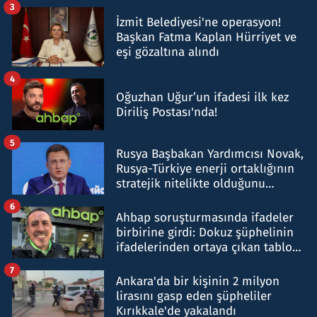
tespit edildi
3
İzmit Belediyesi'ne operasyon!
Başkan Fatma Kaplan Hürriyet ve
eşi gözaltına alındı
4
Oğuzhan Uğur’un ifadesi ilk kez
Diriliş Postası'nda!
5
Rusya Başbakan Yardımcısı Novak,
Rusya-Türkiye enerji ortaklığının
stratejik nitelikte olduğunu
belirtti
6
Ahbap soruşturmasında ifadeler
birbirine girdi: Dokuz şüphelinin
ifadelerinden ortaya çıkan tablo
şok etti
7
Ankara'da bir kişinin 2 milyon
lirasını gasp eden şüpheliler
Kırıkkale'de yakalandı