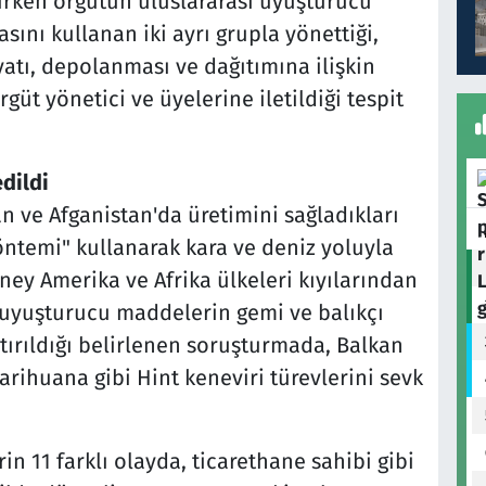
irken örgütün uluslararası uyuşturucu
ını kullanan iki ayrı grupla yönettiği,
atı, depolanması ve dağıtımına ilişkin
güt yönetici ve üyelerine iletildiği tespit
dildi
an ve Afganistan'da üretimini sağladıkları
temi" kullanarak kara ve deniz yoluyla
üney Amerika ve Afrika ülkeleri kıyılarından
 uyuşturucu maddelerin gemi ve balıkçı
ştırıldığı belirlenen soruşturmada, Balkan
rihuana gibi Hint keneviri türevlerini sevk
 11 farklı olayda, ticarethane sahibi gibi