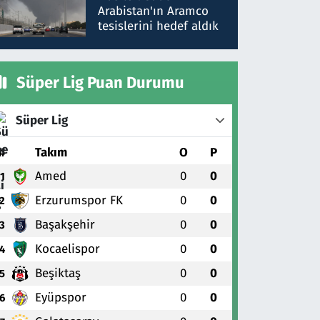
gönderdim
Arabistan'ın Aramco
tesislerini hedef aldık
Süper Lig Puan Durumu
Süper Lig
#
Takım
O
P
Amed
0
0
1
Erzurumspor FK
0
0
2
Başakşehir
0
0
3
Kocaelispor
0
0
4
Beşiktaş
0
0
5
Eyüpspor
0
0
6