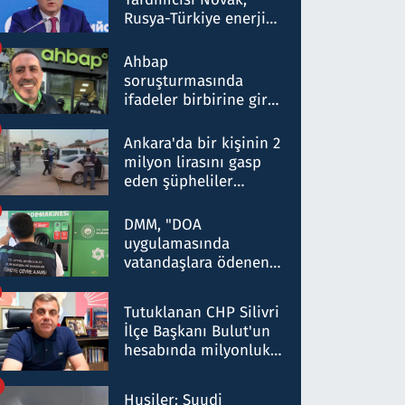
Rusya-Türkiye enerji
ortaklığının stratejik
nitelikte olduğunu
Ahbap
belirtti
soruşturmasında
ifadeler birbirine girdi:
Dokuz şüphelinin
ifadelerinden ortaya
Ankara'da bir kişinin 2
çıkan tablo şok etti
milyon lirasını gasp
eden şüpheliler
Kırıkkale'de yakalandı
DMM, "DOA
uygulamasında
vatandaşlara ödenen
iade tutarlarının
düşürüldüğü" iddiasını
Tutuklanan CHP Silivri
yalanladı
İlçe Başkanı Bulut'un
hesabında milyonluk
para trafiğine: Patron
talimat verdi, ben
Husiler: Suudi