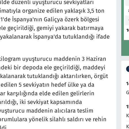
kilde düzenli uyuşturucu sevkiyatları
limatıyla organize edilen yaklaşık 3,5 ton
'de İspanya'nın Galiçya özerk bölgesi
le geçirildiği, gemiyi yakarak batırmaya
1
 yakalanarak İspanya'da tutuklandığı ifade
0 kilogram uyuşturucu maddenin 3 Haziran
ndeki bir depoda ele geçirildiği, maddeyi
alanarak tutuklandığı aktarılırken, örgüt
1
 edilen 5 sevkiyatın hedef ülke ya da
G
lar karşılığında elde edilen gelirlerin
rıldığı, iki sevkiyat kapsamında
1
yuşturucu maddenin alıcılara teslim
K
rumlulara yönelik silahlı saldırı ve rehin
K
ldi.