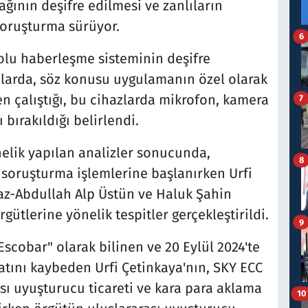
ğının deşifre edilmesi ve zanlıların
soruşturma sürüyor.
6
olu haberleşme sisteminin deşifre
alarda, söz konusu uygulamanın özel olarak
n çalıştığı, bu cihazlarda mikrofon, kamera
7
bırakıldığı belirlendi.
nelik yapılan analizler sonucunda,
8
a soruşturma işlemlerine başlanırken Urfi
az-Abdullah Alp Üstün ve Haluk Şahin
rgütlerine yönelik tespitler gerçekleştirildi.
9
cobar" olarak bilinen ve 20 Eylül 2024'te
tını kaybeden Urfi Çetinkaya'nın, SKY ECC
sı uyuşturucu ticareti ve kara para aklama
10