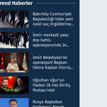
Trend Haberler
Bakırköy Cumhuriyet
Başsavcılığı'ndan yeni
nesil suç örgütlerine
operasyon: 50 şüpheli
hakkında gözaltı kararı
İzmir merkezli yasa
dışı bahis
operasyonunda 34
gözaltı: Yaklaşık 2
Milyar liralık para
İzmit Belediyesi'ne
trafiği tespit edildi
operasyon! Başkan
Fatma Kaplan Hürriyet
ve eşi gözaltına alındı
Oğuzhan Uğur’un
ifadesi ilk kez Diriliş
Postası'nda!
Rusya Başbakan
Yardımcısı Novak,