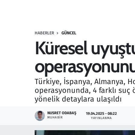
Resmi İlanlar
Rüya Tabirleri
HABERLER
GÜNCEL
Küresel uyuştu
Sağlık
operasyonunun
Savunma Sanayi
Seçim 2023
Türkiye, İspanya, Almanya, Ho
operasyonunda, 4 farklı suç
Spor
yönelik detaylara ulaşıldı
Teknoloji ve Bilim
NUSRET ODABAŞ
19.04.2025 - 08:22
MUHABIR
YAYINLANMA
Televizyon