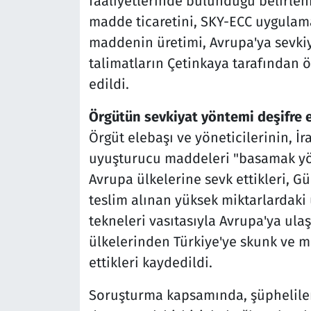
faaliyetlerinde bulunduğu belirlen
madde ticaretini, SKY-ECC uygulamas
maddenin üretimi, Avrupa'ya sevkiy
talimatların Çetinkaya tarafından ör
edildi.
Örgütün sevkiyat yöntemi deşifre e
Örgüt elebaşı ve yöneticilerinin, İr
uyuşturucu maddeleri "basamak yön
Avrupa ülkelerine sevk ettikleri, G
teslim alınan yüksek miktarlardaki
tekneleri vasıtasıyla Avrupa'ya ula
ülkelerinden Türkiye'ye skunk ve ma
ettikleri kaydedildi.
Soruşturma kapsamında, şüphelilerin