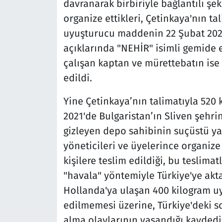
davranarak birbiriyle bağlantılı şe
organize ettikleri, Çetinkaya'nın ta
uyuşturucu maddenin 22 Şubat 2021
açıklarında "NEHİR" isimli gemide e
çalışan kaptan ve mürettebatın ise
edildi.
Yine Çetinkaya’nın talimatıyla 52
2021'de Bulgaristan’ın Sliven şehri
gizleyen depo sahibinin suçüstü yak
yöneticileri ve üyelerince organize
kişilere teslim edildiği, bu teslimat
"havala" yöntemiyle Türkiye'ye akta
Hollanda'ya ulaşan 400 kilogram u
edilmemesi üzerine, Türkiye'deki so
alma olaylarının yaşandığı kaydedi