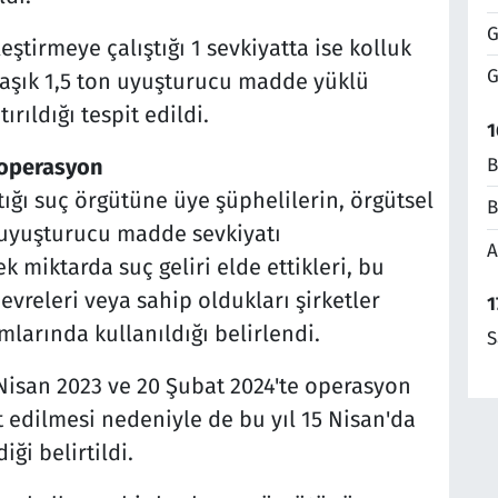
G
ştirmeye çalıştığı 1 sevkiyatta ise kolluk
G
aşık 1,5 ton uyuşturucu madde yüklü
rıldığı tespit edildi.
1
B
 operasyon
tığı suç örgütüne üye şüphelilerin, örgütsel
B
 uyuşturucu madde sevkiyatı
A
k miktarda suç geliri elde ettikleri, bu
evreleri veya sahip oldukları şirketler
1
mlarında kullanıldığı belirlendi.
S
Nisan 2023 ve 20 Şubat 2024'te operasyon
t edilmesi nedeniyle de bu yıl 15 Nisan'da
ği belirtildi.