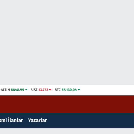
ALTIN
6648.99
BİST
13.773
BTC
65.130,04
mi İlanlar
Yazarlar