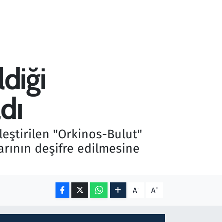
diği
dı
eştirilen "Orkinos-Bulut"
rının deşifre edilmesine
-
+
A
A