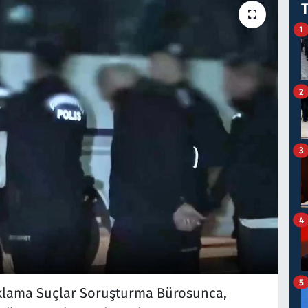
1
2
3
4
5
Aklama Suçlar Soruşturma Bürosunca,