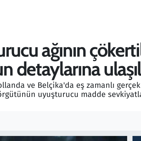
rucu ağının çökertil
 detaylarına ulaşıl
llanda ve Belçika'da eş zamanlı gerçekl
 örgütünün uyuşturucu madde sevkiyatla