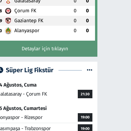
Galatasaray
0
0
7
Çorum FK
0
0
8
Gaziantep FK
0
0
9
Alanyaspor
0
0
0
Detaylar için tıklayın
Süper Lig Fikstür
4 Ağustos, Cuma
alatasaray - Çorum FK
21:30
5 Ağustos, Cumartesi
onyaspor - Rizespor
19:00
asımpaşa - Trabzonspor
19:00