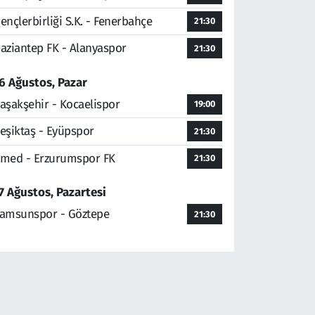
ençlerbirliği S.K. - Fenerbahçe
21:30
aziantep FK - Alanyaspor
21:30
6 Ağustos, Pazar
aşakşehir - Kocaelispor
19:00
eşiktaş - Eyüpspor
21:30
med - Erzurumspor FK
21:30
7 Ağustos, Pazartesi
amsunspor - Göztepe
21:30