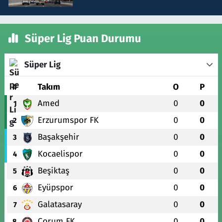
Süper Lig Puan Durumu
Süper Lig
#
Takım
O
P
Amed
0
0
1
Erzurumspor FK
0
0
2
Başakşehir
0
0
3
Kocaelispor
0
0
4
Beşiktaş
0
0
5
Eyüpspor
0
0
6
Galatasaray
0
0
7
Çorum FK
0
0
8