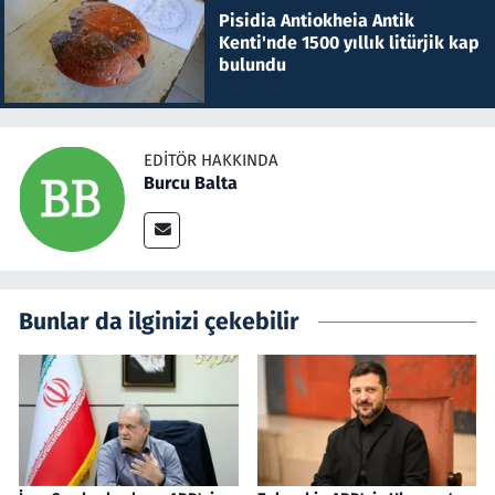
Pisidia Antiokheia Antik
Kenti'nde 1500 yıllık litürjik kap
bulundu
EDITÖR HAKKINDA
Burcu Balta
Bunlar da ilginizi çekebilir