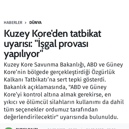
Gündem
HABERLER
DÜNYA
Haber
Kuzey Kore'den tatbikat
Kültür Sanat
uyarısı: "İşgal provası
yapılıyor"
Kurumsal Haberler
Kuzey Kore Savunma Bakanlığı, ABD ve Güney
Lezzet Durağı
Kore’nin bölgede gerçekleştirdiği Özgürlük
Kalkanı Tatbikatı’na sert tepki gösterdi.
Memur ve Kamu
Bakanlık açıklamasında, "ABD ve Güney
Kore’yi kontrol altına almak gerekirse, en
Otomobil
yıkıcı ve ölümcül silahların kullanımı da dahil
tüm seçenekler ordumuz tarafından
Oyun
değerlendirilecektir" uyarısında bulunuldu.
Ramazan