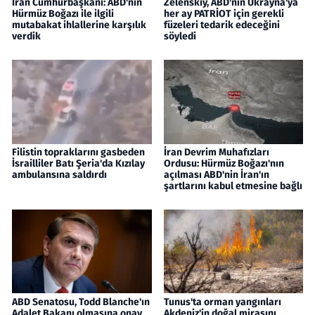
İran Cumhurbaşkanı: ABD'nin
Zelenskiy, ABD'nin Ukrayna'ya
Hürmüz Boğazı ile ilgili
her ay PATRİOT için gerekli
mutabakat ihlallerine karşılık
füzeleri tedarik edeceğini
verdik
söyledi
Filistin topraklarını gasbeden
İran Devrim Muhafızları
İsrailliler Batı Şeria'da Kızılay
Ordusu: Hürmüz Boğazı'nın
ambulansına saldırdı
açılması ABD'nin İran'ın
şartlarını kabul etmesine bağlı
ABD Senatosu, Todd Blanche'ın
Tunus'ta orman yangınları
Adalet Bakanı olmasına onay
Akdeniz'in doğal mirasını