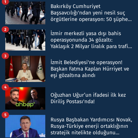
1
Bakırköy Cumhuriyet
Başsavcılığı'ndan yeni nesil suç
örgütlerine operasyon: 50 şüpheli
hakkında gözaltı kararı
2
İzmir merkezli yasa dışı bahis
operasyonunda 34 gözaltı:
Yaklaşık 2 Milyar liralık para trafiği
tespit edildi
3
İzmit Belediyesi'ne operasyon!
Başkan Fatma Kaplan Hürriyet ve
eşi gözaltına alındı
4
Oğuzhan Uğur’un ifadesi ilk kez
Diriliş Postası'nda!
5
Rusya Başbakan Yardımcısı Novak,
Rusya-Türkiye enerji ortaklığının
stratejik nitelikte olduğunu