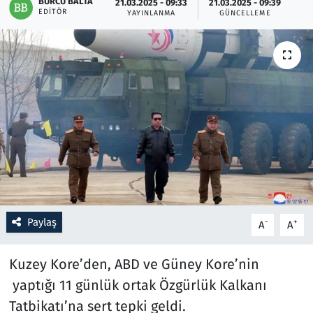
BURCU BALTA
21.03.2025 - 09:33
21.03.2025 - 09:39
EDITÖR
YAYINLANMA
GÜNCELLEME
Resmi İlanlar
Rüya Tabirleri
Sağlık
Savunma Sanayi
Seçim 2023
Spor
Paylaş
-
+
A
A
Teknoloji ve Bilim
Kuzey Kore’den, ABD ve Güney Kore’nin
Televizyon
yaptığı 11 günlük ortak Özgürlük Kalkanı
Tatbikatı’na sert tepki geldi.