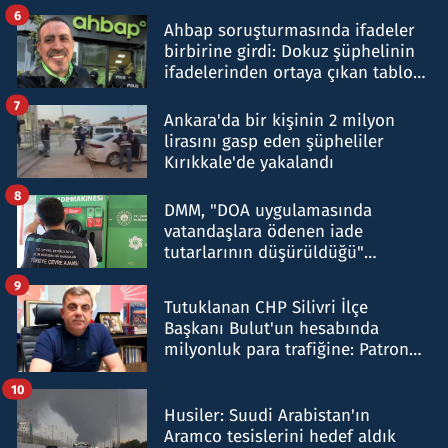
belirtti
6
Ahbap soruşturmasında ifadeler
birbirine girdi: Dokuz şüphelinin
ifadelerinden ortaya çıkan tablo
şok etti
7
Ankara'da bir kişinin 2 milyon
lirasını gasp eden şüpheliler
Kırıkkale'de yakalandı
8
DMM, "DOA uygulamasında
vatandaşlara ödenen iade
tutarlarının düşürüldüğü"
iddiasını yalanladı
9
Tutuklanan CHP Silivri İlçe
Başkanı Bulut'un hesabında
milyonluk para trafiğine: Patron
talimat verdi, ben gönderdim
10
Husiler: Suudi Arabistan'ın
Aramco tesislerini hedef aldık