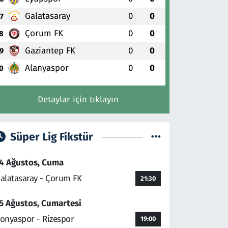
Galatasaray
0
0
7
Çorum FK
0
0
8
Gaziantep FK
0
0
9
Alanyaspor
0
0
0
Detaylar için tıklayın
Süper Lig Fikstür
4 Ağustos, Cuma
alatasaray - Çorum FK
21:30
5 Ağustos, Cumartesi
onyaspor - Rizespor
19:00