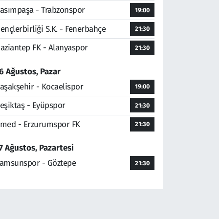
asımpaşa - Trabzonspor
19:00
ençlerbirliği S.K. - Fenerbahçe
21:30
aziantep FK - Alanyaspor
21:30
6 Ağustos, Pazar
aşakşehir - Kocaelispor
19:00
eşiktaş - Eyüpspor
21:30
med - Erzurumspor FK
21:30
7 Ağustos, Pazartesi
amsunspor - Göztepe
21:30