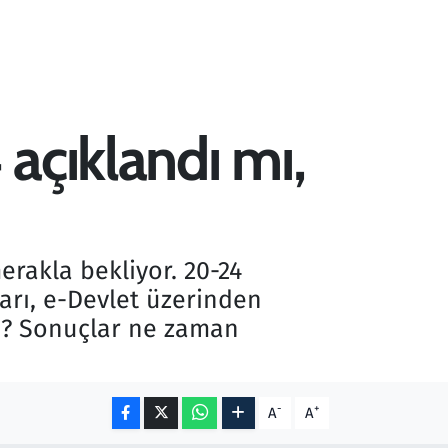
açıklandı mı,
erakla bekliyor. 20-24
arı, e-Devlet üzerinden
mı? Sonuçlar ne zaman
-
+
A
A