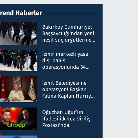
Trend Haberler
Bakırköy Cumhuriyet
Başsavcılığı'ndan yeni
nesil suç örgütlerine
operasyon: 50 şüpheli
hakkında gözaltı kararı
İzmir merkezli yasa
dışı bahis
operasyonunda 34
gözaltı: Yaklaşık 2
Milyar liralık para
İzmit Belediyesi'ne
trafiği tespit edildi
operasyon! Başkan
Fatma Kaplan Hürriyet
ve eşi gözaltına alındı
Oğuzhan Uğur’un
ifadesi ilk kez Diriliş
Postası'nda!