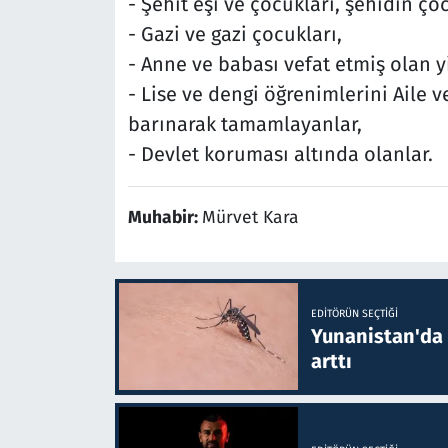
- Şehit eşi ve çocukları, şehidin ç
- Gazi ve gazi çocukları,
- Anne ve babası vefat etmiş olan y
- Lise ve dengi öğrenimlerini Aile 
barınarak tamamlayanlar,
- Devlet koruması altında olanlar.
Muhabir:
Mürvet Kara
EDITÖRÜN SEÇTIĞI
Yunanistan'da B
arttı