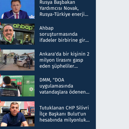
Rusya Başbakan
Yardımcısı Novak,
Rusya-Türkiye enerji
ortaklığının stratejik
nitelikte olduğunu
Ahbap
belirtti
soruşturmasında
ifadeler birbirine girdi:
Dokuz şüphelinin
ifadelerinden ortaya
Ankara'da bir kişinin 2
çıkan tablo şok etti
milyon lirasını gasp
eden şüpheliler
Kırıkkale'de yakalandı
DMM, "DOA
uygulamasında
vatandaşlara ödenen
iade tutarlarının
düşürüldüğü" iddiasını
Tutuklanan CHP Silivri
yalanladı
İlçe Başkanı Bulut'un
hesabında milyonluk
para trafiğine: Patron