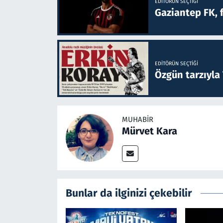
EDITÖRÜN SEÇTIĞI
Gaziantep FK, 
EDITÖRÜN SEÇTIĞI
Özgün tarzıyla
MUHABIR
Mürvet Kara
Bunlar da ilginizi çekebilir