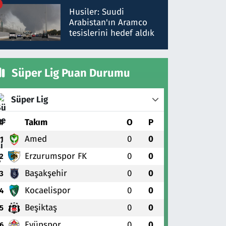
talimat verdi, ben
Husiler: Suudi
gönderdim
Arabistan'ın Aramco
tesislerini hedef aldık
Süper Lig Puan Durumu
Süper Lig
#
Takım
O
P
Amed
0
0
1
Erzurumspor FK
0
0
2
Başakşehir
0
0
3
Kocaelispor
0
0
4
Beşiktaş
0
0
5
Eyüpspor
0
0
6