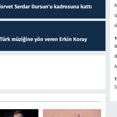
K
forvet Serdar Dursun'u kadrosuna kattı
G
G
1
 Türk müziğine yön veren Erkin Koray
B
B
A
1
S