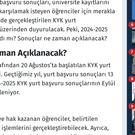
başvuru sonuçları, üniversite kayıtlarını
arşılamak isteyen öğrenciler için merakla
nde gerçekleştirilen KYK yurt
6
 üzerinden duyurulacak. Peki, 2024-2025
ndı mı? Sonuçlar ne zaman açıklanacak?
aman Açıklanacak?
7
afından 20 Ağustos’ta başlatılan KYK yurt
. Geçtiğimiz yıl, yurt başvuru sonuçları 13
8
24-2025 KYK yurt başvuru sonuçlarının Eylül
leniyor.
9
e hak kazanan öğrenciler, belirtilen
işlemlerini gerçekleştirebilecek. Ayrıca,