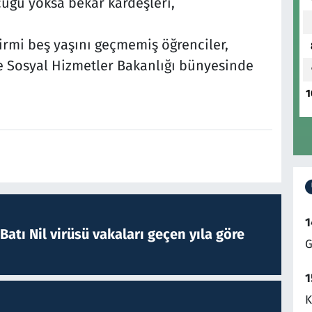
ocuğu yoksa bekar kardeşleri,
irmi beş yaşını geçmemiş öğrenciler,
ve Sosyal Hizmetler Bakanlığı bünyesinde
1
1
atı Nil virüsü vakaları geçen yıla göre
G
1
K