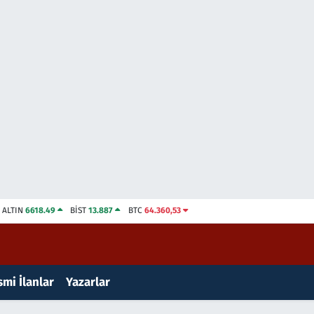
ALTIN
6618.49
BİST
13.887
BTC
64.360,53
mi İlanlar
Yazarlar