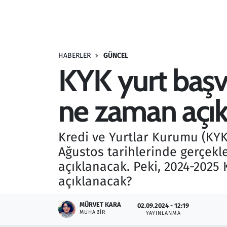
Resmi İlanlar
Rüya Tabirleri
HABERLER
GÜNCEL
KYK yurt başv
Sağlık
ne zaman açı
Savunma Sanayi
Seçim 2023
Kredi ve Yurtlar Kurumu (KYK
Ağustos tarihlerinde gerçekle
Spor
açıklanacak. Peki, 2024-2025
Teknoloji ve Bilim
açıklanacak?
Televizyon
MÜRVET KARA
02.09.2024 - 12:19
MUHABIR
YAYINLANMA