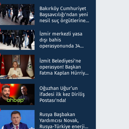
Bakırköy Cumhuriyet
Başsavcılığı'ndan yeni
nesil suç örgütlerine
operasyon: 50 şüpheli
hakkında gözaltı kararı
İzmir merkezli yasa
dışı bahis
operasyonunda 34
gözaltı: Yaklaşık 2
Milyar liralık para
İzmit Belediyesi'ne
trafiği tespit edildi
operasyon! Başkan
Fatma Kaplan Hürriyet
ve eşi gözaltına alındı
Oğuzhan Uğur’un
ifadesi ilk kez Diriliş
Postası'nda!
Rusya Başbakan
Yardımcısı Novak,
Rusya-Türkiye enerji