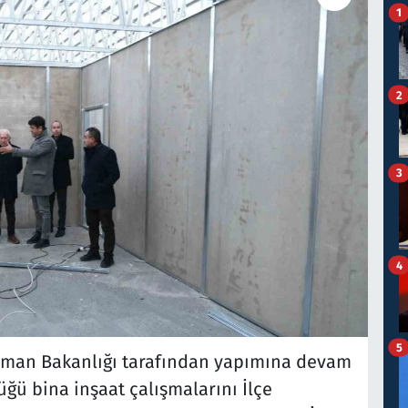
1
2
3
4
5
rman Bakanlığı tarafından yapımına devam
ğü bina inşaat çalışmalarını İlçe