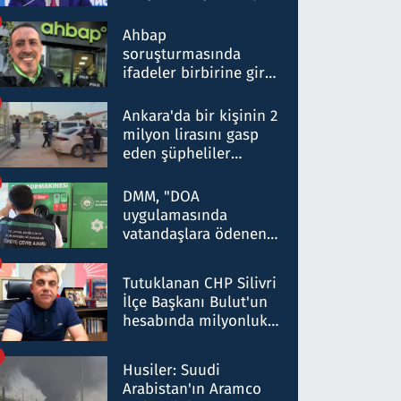
ortaklığının stratejik
nitelikte olduğunu
Ahbap
belirtti
soruşturmasında
ifadeler birbirine girdi:
Dokuz şüphelinin
ifadelerinden ortaya
Ankara'da bir kişinin 2
çıkan tablo şok etti
milyon lirasını gasp
eden şüpheliler
Kırıkkale'de yakalandı
DMM, "DOA
uygulamasında
vatandaşlara ödenen
iade tutarlarının
düşürüldüğü" iddiasını
Tutuklanan CHP Silivri
yalanladı
İlçe Başkanı Bulut'un
hesabında milyonluk
para trafiğine: Patron
talimat verdi, ben
Husiler: Suudi
gönderdim
Arabistan'ın Aramco