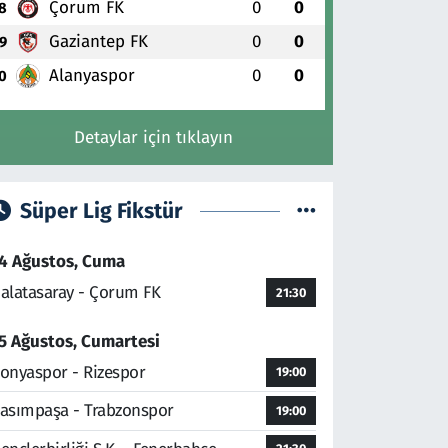
Çorum FK
0
0
8
Gaziantep FK
0
0
9
Alanyaspor
0
0
0
Detaylar için tıklayın
Süper Lig Fikstür
4 Ağustos, Cuma
alatasaray - Çorum FK
21:30
5 Ağustos, Cumartesi
onyaspor - Rizespor
19:00
asımpaşa - Trabzonspor
19:00