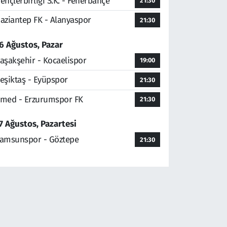
ençlerbirliği S.K. - Fenerbahçe
21:30
aziantep FK - Alanyaspor
21:30
6 Ağustos, Pazar
aşakşehir - Kocaelispor
19:00
eşiktaş - Eyüpspor
21:30
med - Erzurumspor FK
21:30
7 Ağustos, Pazartesi
amsunspor - Göztepe
21:30