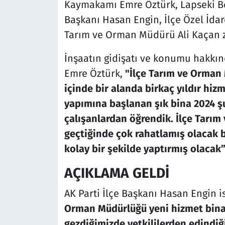
Kaymakamı Emre Öztürk, Lapseki Bel
Başkanı Hasan Engin, İlçe Özel İdar
Tarım ve Orman Müdürü Ali Kaçan zi
İnşaatın gidişatı ve konumu hakkın
Emre Öztürk,
"İlçe Tarım ve Orman 
içinde bir alanda birkaç yıldır hiz
yapımına başlanan şık bina 2024 şu
çalışanlardan öğrendik. İlçe Tarı
geçtiğinde çok rahatlamış olacak 
kolay bir şekilde yaptırmış olacak
AÇIKLAMA GELDİ
AK Parti İlçe Başkanı Hasan Engin i
Orman Müdürlüğü yeni hizmet binas
gezdiğimizde yetkililerden edindiğ