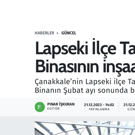
Resmi İlanlar
Rüya Tabirleri
HABERLER
GÜNCEL
Lapseki İlçe 
Sağlık
Binasının inşaa
Savunma Sanayi
Seçim 2023
Çanakkale’nin Lapseki ilçe T
Binanın Şubat ayı sonunda bi
Spor
PINAR İŞKURAN
21.12.2023 - 14:02
21.12.
Teknoloji ve Bilim
EDITÖR
YAYINLANMA
GÜN
Televizyon