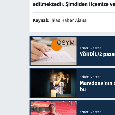
edilmektedir. Şimdiden ilçemize ve 
Kaynak:
İhlas Haber Ajansı
EDITÖRÜN SEÇTIĞI
YÖKDİL/2 paza
EDITÖRÜN SEÇTIĞI
Maradona'nın s
bu
EDITÖRÜN SEÇTIĞI