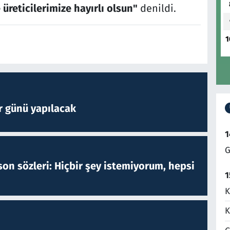
üreticilerimize hayırlı olsun"
denildi.
1
r günü yapılacak
1
G
on sözleri: Hiçbir şey istemiyorum, hepsi
1
K
K