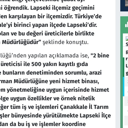
ni öğrendik. Lapseki ilçemiz geçimini
en karşılayan bir ilçemizdir. Türkiye’de
le’yi birinci yapan ilçede Lapseki’dir.
lan ve bu değeri üreticilerle birlikte
n Müdürlüğüdür”
şeklinde konuştu.
lüğü’nden yapılan açıklamada ise,
"2 bine
üreticisi ile 500 yakın kayıtlı gıda
ve bunların denetiminden sorumlu, arazi
Orman Müdürlüğüne yeni hizmet binası,
rem yönetmeliğine uygun içerisinde hizmet
lge uygun özellikler ve örnek nitelik
iğer tüm iş ve işlemleri Çanakkale İl Tarım
İşler bünyesinde yürütülmekte Lapseki İlçe
an da bu iş ve işlemler koordine