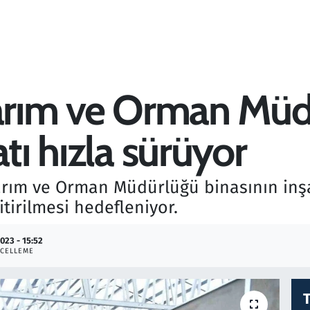
Tarım ve Orman Mü
tı hızla sürüyor
arım ve Orman Müdürlüğü binasının inşa
tirilmesi hedefleniyor.
2023 - 15:52
CELLEME