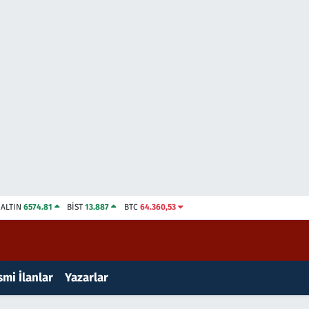
ALTIN
6574.81
BİST
13.887
BTC
64.360,53
mi İlanlar
Yazarlar