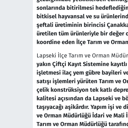
sonlarında bitirilmesi hedeflediği
bitkisel hayvansal ve su ürünlerind
şeftali üretiminin birincisi Çanakka
üretilen tüm ürünleriyle bir değer o
koordine eden İlçe Tarım ve Orma
Lapseki İlçe Tarım ve Orman Müdür
yakın Çiftçi Kayıt Sistemine kayıtlı 
işletmesi ilaç yem gübre bayileri 
satışı işlemleri yürüten Tarım ve 
çelik konstrüksiyon tek katlı dep
kalitesi açısından da Lapseki ve bö
taşıyacağı aşikârdır. Yapım işi ve d
ve Orman Müdürlüğü İdari ve Mali 
Tarım ve Orman Müdürlüğü tarafınd