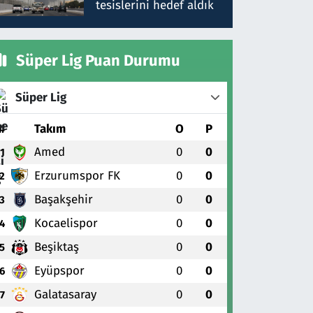
tesislerini hedef aldık
Süper Lig Puan Durumu
Süper Lig
#
Takım
O
P
Amed
0
0
1
Erzurumspor FK
0
0
2
Başakşehir
0
0
3
Kocaelispor
0
0
4
Beşiktaş
0
0
5
Eyüpspor
0
0
6
Galatasaray
0
0
7