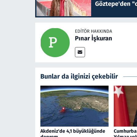
Göztepe'den "o
EDITÖR HAKKINDA
Pınar İşkuran
Bunlar da ilginizi çekebilir
Akdeniz'de 4,1 büyüklüğünde
Cumhurbaş
deprem
Yılmaz ve