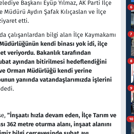
ediye Başkanı Eyüp Yılmaz, AK Parti İlçe
6
e Müdürü Aydın Şafak Kılıçaslan ve İlçe
yaret etti.
da çalışanlardan bilgi alan İlçe Kaymakamı
7
Müdürlüğünün kendi binası yok idi, ilçe
met veriyordu. Bakanlık tarafından
bat ayından bitirilmesi hedeflendiğini
8
m ve Orman Müdürlüğü kendi yerine
bunun yanında vatandaşlarımızda işlerini
”
dedi.
9
se,
”İnşaatı hızla devam eden, İlçe Tarım ve
10
ı 362 metre oturma alanı, inşaat alanını
imiz bilgi çerçevesinde şubat ayı