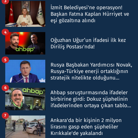
3
İzmit Belediyesi'ne operasyon!
Başkan Fatma Kaplan Hürriyet ve
eşi gözaltına alındı
4
Oğuzhan Uğur’un ifadesi ilk kez
Diriliş Postası'nda!
5
Rusya Başbakan Yardımcısı Novak,
Rusya-Türkiye enerji ortaklığının
stratejik nitelikte olduğunu
belirtti
6
Ahbap soruşturmasında ifadeler
birbirine girdi: Dokuz şüphelinin
ifadelerinden ortaya çıkan tablo
şok etti
7
Ankara'da bir kişinin 2 milyon
lirasını gasp eden şüpheliler
Kırıkkale'de yakalandı