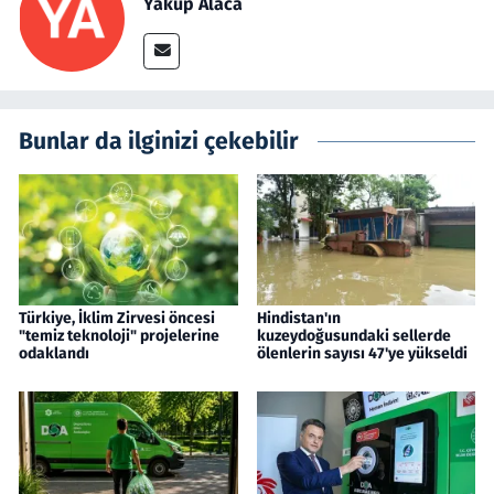
Yakup Alaca
Bunlar da ilginizi çekebilir
Türkiye, İklim Zirvesi öncesi
Hindistan'ın
"temiz teknoloji" projelerine
kuzeydoğusundaki sellerde
odaklandı
ölenlerin sayısı 47'ye yükseldi