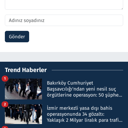
Gönder
Trend Haberler
1
Bakırköy Cumhuriyet
Başsavcılığı'ndan yeni nesil suç
örgütlerine operasyon: 50 şüpheli
hakkında gözaltı kararı
2
İzmir merkezli yasa dışı bahis
operasyonunda 34 gözaltı:
Yaklaşık 2 Milyar liralık para trafiği
tespit edildi