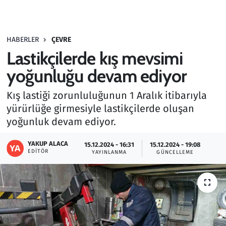
Gündem
HABERLER
ÇEVRE
Haber
Lastikçilerde kış mevsimi
Kültür Sanat
yoğunluğu devam ediyor
Kış lastiği zorunluluğunun 1 Aralık itibarıyla
Kurumsal Haberler
yürürlüğe girmesiyle lastikçilerde oluşan
yoğunluk devam ediyor.
Lezzet Durağı
YAKUP ALACA
15.12.2024 - 16:31
15.12.2024 - 19:08
Memur ve Kamu
EDITÖR
YAYINLANMA
GÜNCELLEME
Otomobil
Oyun
Ramazan