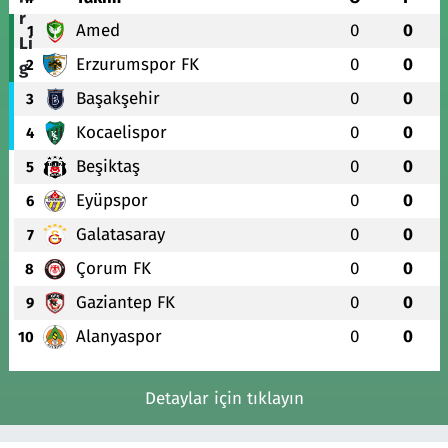
Amed
0
0
1
Erzurumspor FK
0
0
2
Başakşehir
0
0
3
Kocaelispor
0
0
4
Beşiktaş
0
0
5
Eyüpspor
0
0
6
Galatasaray
0
0
7
Çorum FK
0
0
8
Gaziantep FK
0
0
9
Alanyaspor
0
0
10
Detaylar için tıklayın