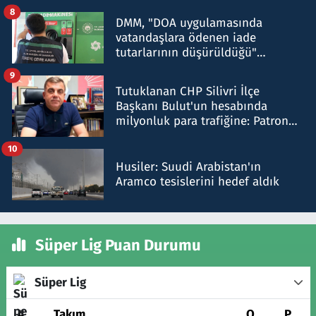
8
DMM, "DOA uygulamasında
vatandaşlara ödenen iade
tutarlarının düşürüldüğü"
iddiasını yalanladı
9
Tutuklanan CHP Silivri İlçe
Başkanı Bulut'un hesabında
milyonluk para trafiğine: Patron
talimat verdi, ben gönderdim
10
Husiler: Suudi Arabistan'ın
Aramco tesislerini hedef aldık
Süper Lig Puan Durumu
Süper Lig
#
Takım
O
P