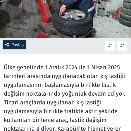
Resmi İlanlar
Rüya Tabirleri
Sağlık
Paylaş
-
+
A
A
Savunma Sanayi
Ülke genelinde 1 Aralık 2024 ile 1 Nisan 2025
Seçim 2023
tarihleri arasında uygulanacak olan kış lastiği
uygulamasının başlamasıyla birlikte lastik
Spor
değişim noktalarında yoğunluk devam ediyor.
Ticari araçlarda uygulanan kış lastiği
Teknoloji ve Bilim
uygulamasıyla birlikte trafikte aktif şekilde
Televizyon
kullanılan binlerce araç, lastik değişim
noktalarına gidiyor. Karabük’te hizmet veren