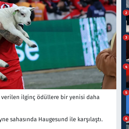
2
3
4
5
erilen ilginç ödüllere bir yenisi daha
ryne sahasında Haugesund ile karşılaştı.
6