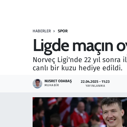
Resmi İlanlar
Rüya Tabirleri
HABERLER
SPOR
Ligde maçın o
Sağlık
Savunma Sanayi
Norveç Ligi'nde 22 yıl sonra 
canlı bir kuzu hediye edildi.
Seçim 2023
NUSRET ODABAŞ
22.04.2025 - 11:23
Spor
MUHABIR
YAYINLANMA
Teknoloji ve Bilim
Televizyon