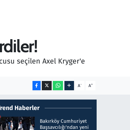
diler!
cusu seçilen Axel Kryger'e
-
+
A
A
Trend Haberler
Bakırköy Cumhuriyet
Başsavcılığı'ndan yeni