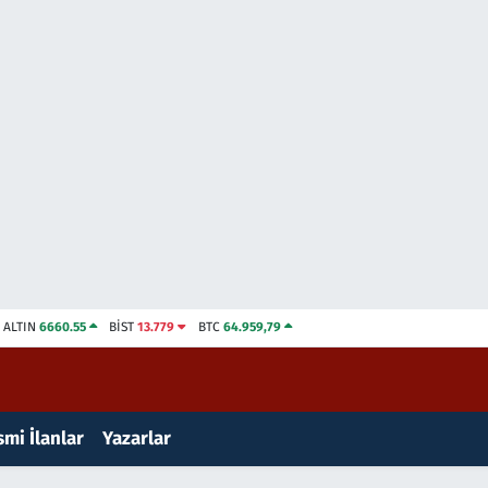
ALTIN
6660.55
BİST
13.779
BTC
64.959,79
mi İlanlar
Yazarlar