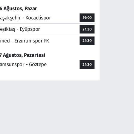
6 Ağustos, Pazar
aşakşehir - Kocaelispor
19:00
eşiktaş - Eyüpspor
21:30
med - Erzurumspor FK
21:30
7 Ağustos, Pazartesi
amsunspor - Göztepe
21:30