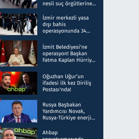
nesil suç örgütlerine
operasyon: 50 şüpheli
hakkında gözaltı kararı
İzmir merkezli yasa
dışı bahis
operasyonunda 34
gözaltı: Yaklaşık 2
Milyar liralık para
İzmit Belediyesi'ne
trafiği tespit edildi
operasyon! Başkan
Fatma Kaplan Hürriyet
ve eşi gözaltına alındı
Oğuzhan Uğur’un
ifadesi ilk kez Diriliş
Postası'nda!
Rusya Başbakan
Yardımcısı Novak,
Rusya-Türkiye enerji
ortaklığının stratejik
nitelikte olduğunu
Ahbap
belirtti