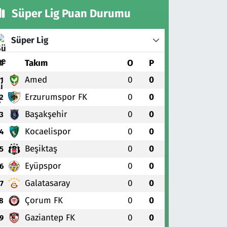
Süper Lig Puan Durumu
Süper Lig
#
Takım
O
P
Amed
0
0
1
Erzurumspor FK
0
0
2
Başakşehir
0
0
3
Kocaelispor
0
0
4
Beşiktaş
0
0
5
Eyüpspor
0
0
6
Galatasaray
0
0
7
Çorum FK
0
0
8
Gaziantep FK
0
0
9