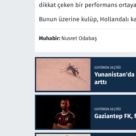
dikkat çeken bir performans ortay
Bunun üzerine kulüp, Hollandalı ka
Muhabir:
Nusret Odabaş
EDITÖRÜN SEÇTIĞI
Yunanistan'da B
arttı
EDITÖRÜN SEÇTIĞI
Gaziantep FK, 