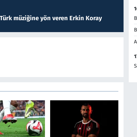
1
 Türk müziğine yön veren Erkin Koray
B
B
A
1
S