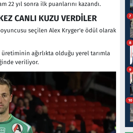
am 22 yıl sonra ilk puanlarını kazandı.
EZ CANLI KUZU VERDİLER
7
 oyuncusu seçilen Alex Kryger'e ödül olarak
8
üretiminin ağırlıkta olduğu yerel tarımla
inde veriliyor.
9
10