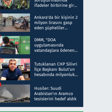
soruşturmasında
ifadeler birbirine girdi:
Dokuz şüphelinin
ifadelerinden ortaya
Ankara'da bir kişinin 2
çıkan tablo şok etti
milyon lirasını gasp
eden şüpheliler
Kırıkkale'de yakalandı
DMM, "DOA
uygulamasında
vatandaşlara ödenen
iade tutarlarının
düşürüldüğü" iddiasını
Tutuklanan CHP Silivri
yalanladı
İlçe Başkanı Bulut'un
hesabında milyonluk
para trafiğine: Patron
talimat verdi, ben
Husiler: Suudi
gönderdim
Arabistan'ın Aramco
tesislerini hedef aldık