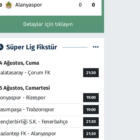
Alanyaspor
0
0
0
Detaylar için tıklayın
Süper Lig Fikstür
4 Ağustos, Cuma
alatasaray - Çorum FK
21:30
5 Ağustos, Cumartesi
onyaspor - Rizespor
19:00
asımpaşa - Trabzonspor
19:00
ençlerbirliği S.K. - Fenerbahçe
21:30
aziantep FK - Alanyaspor
21:30