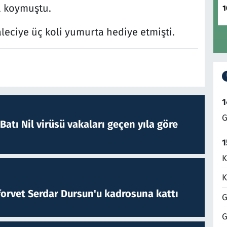
a koymuştu.
1
leciye üç koli yumurta hediye etmişti.
1
G
atı Nil virüsü vakaları geçen yıla göre
1
K
K
forvet Serdar Dursun'u kadrosuna kattı
G
G