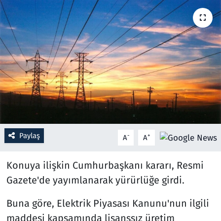
Resmi İlanlar
Rüya Tabirleri
Sağlık
Savunma Sanayi
Seçim 2023
Paylaş
-
+
A
A
Spor
Konuya ilişkin Cumhurbaşkanı kararı, Resmi
Teknoloji ve Bilim
Gazete'de yayımlanarak yürürlüğe girdi.
Televizyon
Buna göre, Elektrik Piyasası Kanunu'nun ilgili
maddesi kapsamında lisanssız üretim