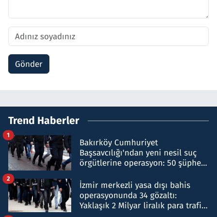
Gönder
Trend Haberler
1
Bakırköy Cumhuriyet
Başsavcılığı'ndan yeni nesil suç
örgütlerine operasyon: 50 şüpheli
hakkında gözaltı kararı
2
İzmir merkezli yasa dışı bahis
operasyonunda 34 gözaltı:
Yaklaşık 2 Milyar liralık para trafiği
tespit edildi