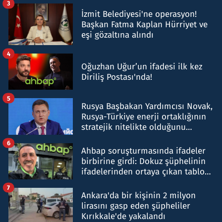
3
İzmit Belediyesi'ne operasyon!
Başkan Fatma Kaplan Hürriyet ve
eşi gözaltına alındı
4
Oğuzhan Uğur’un ifadesi ilk kez
Diriliş Postası'nda!
5
Rusya Başbakan Yardımcısı Novak,
Rusya-Türkiye enerji ortaklığının
stratejik nitelikte olduğunu
belirtti
6
Ahbap soruşturmasında ifadeler
birbirine girdi: Dokuz şüphelinin
ifadelerinden ortaya çıkan tablo
şok etti
7
Ankara'da bir kişinin 2 milyon
lirasını gasp eden şüpheliler
Kırıkkale'de yakalandı