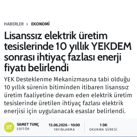
Gündem
HABERLER
EKONOMI
Haber
Lisanssız elektrik üretim
Kültür Sanat
tesislerinde 10 yıllık YEKDEM
sonrası ihtiyaç fazlası enerji
Kurumsal Haberler
fiyatı belirlendi
Lezzet Durağı
YEK Desteklenme Mekanizmasına tabi olduğu
10 yıllık sürenin bitiminden itibaren lisanssız
Memur ve Kamu
üretim faaliyetine devam eden elektrik üretim
tesislerinde üretilen ihtiyaç fazlası elektrik
Otomobil
enerjisi için uygulanacak esaslar belirlendi.
Oyun
SAMET TUNÇ
13.06.2026 - 10:00
1 DK
EDITÖR
YAYINLANMA
OKUNMA SÜRESI
Ramazan