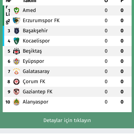
#
Takım
O
P
Amed
0
0
1
Erzurumspor FK
0
0
2
Başakşehir
0
0
3
Kocaelispor
0
0
4
Beşiktaş
0
0
5
Eyüpspor
0
0
6
Galatasaray
0
0
7
Çorum FK
0
0
8
Gaziantep FK
0
0
9
Alanyaspor
0
0
10
Detaylar için tıklayın