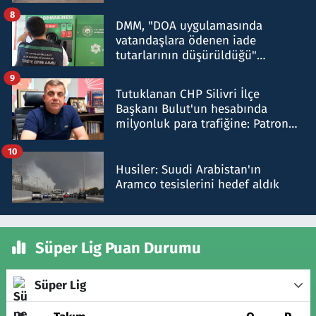
8
DMM, "DOA uygulamasında
vatandaşlara ödenen iade
tutarlarının düşürüldüğü"
iddiasını yalanladı
9
Tutuklanan CHP Silivri İlçe
Başkanı Bulut'un hesabında
milyonluk para trafiğine: Patron
talimat verdi, ben gönderdim
10
Husiler: Suudi Arabistan'ın
Aramco tesislerini hedef aldık
Süper Lig Puan Durumu
Süper Lig