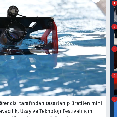
1
2
3
4
5
öğrencisi tarafından tasarlanıp üretilen mini
vacılık, Uzay ve Teknoloji Festivali için