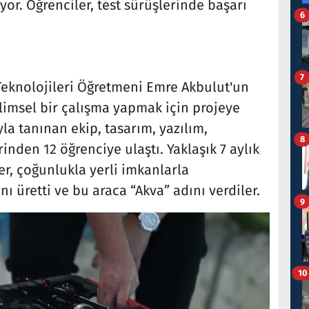
or. Öğrenciler, test sürüşlerinde başarı
6
7
Teknolojileri Öğretmeni Emre Akbulut'un
limsel bir çalışma yapmak için projeye
la tanınan ekip, tasarım, yazılım,
8
den 12 öğrenciye ulaştı. Yaklaşık 7 aylık
r, çoğunlukla yerli imkanlarla
ını üretti ve bu araca “Akva” adını verdiler.
9
10