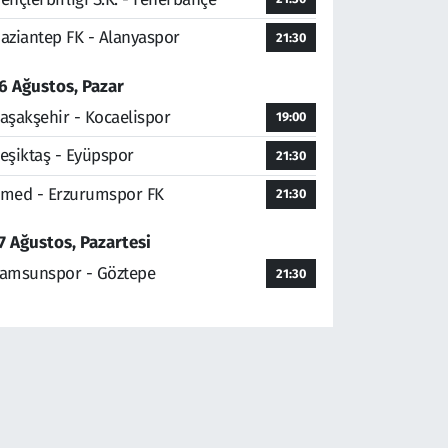
aziantep FK - Alanyaspor
21:30
6 Ağustos, Pazar
aşakşehir - Kocaelispor
19:00
eşiktaş - Eyüpspor
21:30
med - Erzurumspor FK
21:30
7 Ağustos, Pazartesi
amsunspor - Göztepe
21:30