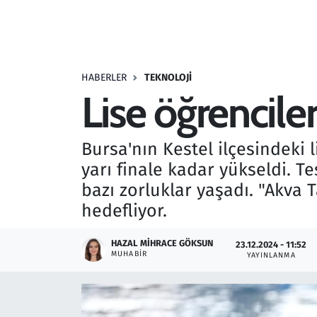
Resmi İlanlar
Rüya Tabirleri
HABERLER
TEKNOLOJI
Lise öğrencileri
Sağlık
Savunma Sanayi
Bursa'nın Kestel ilçesindeki l
yarı finale kadar yükseldi. T
Seçim 2023
bazı zorluklar yaşadı. "Akva 
hedefliyor.
Spor
HAZAL MIHRACE GÖKSUN
23.12.2024 - 11:52
Teknoloji ve Bilim
MUHABIR
YAYINLANMA
Televizyon