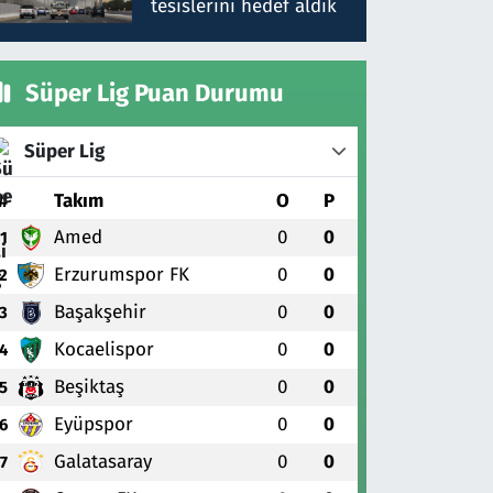
tesislerini hedef aldık
Süper Lig Puan Durumu
Süper Lig
#
Takım
O
P
Amed
0
0
1
Erzurumspor FK
0
0
2
Başakşehir
0
0
3
Kocaelispor
0
0
4
Beşiktaş
0
0
5
Eyüpspor
0
0
6
Galatasaray
0
0
7