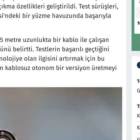
ma özellikleri geliştirildi. Test sürüşleri,
'ndeki bir yüzme havuzunda başarıyla
1
5 metre uzunlukta bir kablo ile çalışan
ü belirtti. Testlerin başarılı geçtiğini
olojiye olan ilgisini artırmak için bu
çin kablosuz otonom bir versiyon üretmeyi
1
G
1
K
K
G