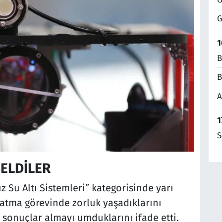
G
1
B
B
A
1
S
ELDİLER
z Su Altı Sistemleri” kategorisinde yarı
rlatma görevinde zorluk yaşadıklarını
ı sonuçlar almayı umduklarını ifade etti.