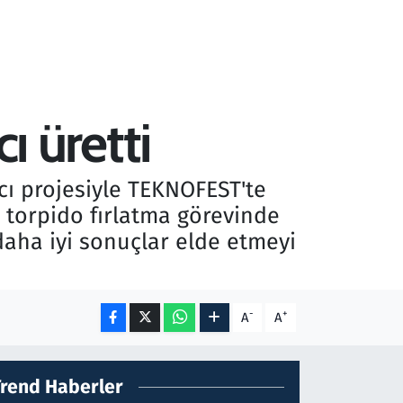
cı üretti
acı projesiyle TEKNOFEST'te
, torpido fırlatma görevinde
 daha iyi sonuçlar elde etmeyi
-
+
A
A
Trend Haberler