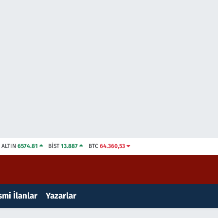
ALTIN
6574.81
BİST
13.887
BTC
64.360,53
mi İlanlar
Yazarlar