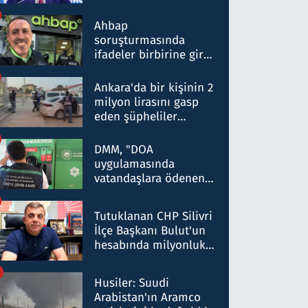
ortaklığının stratejik
nitelikte olduğunu
Ahbap
belirtti
soruşturmasında
ifadeler birbirine girdi:
Dokuz şüphelinin
ifadelerinden ortaya
Ankara'da bir kişinin 2
çıkan tablo şok etti
milyon lirasını gasp
eden şüpheliler
Kırıkkale'de yakalandı
DMM, "DOA
uygulamasında
vatandaşlara ödenen
iade tutarlarının
düşürüldüğü" iddiasını
Tutuklanan CHP Silivri
yalanladı
İlçe Başkanı Bulut'un
hesabında milyonluk
para trafiğine: Patron
talimat verdi, ben
Husiler: Suudi
gönderdim
Arabistan'ın Aramco