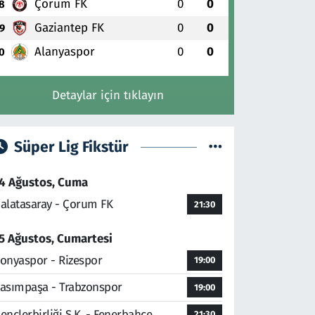
Çorum FK
0
0
8
Gaziantep FK
0
0
9
Alanyaspor
0
0
0
Detaylar için tıklayın
Süper Lig Fikstür
4 Ağustos, Cuma
alatasaray - Çorum FK
21:30
5 Ağustos, Cumartesi
onyaspor - Rizespor
19:00
asımpaşa - Trabzonspor
19:00
ençlerbirliği S.K. - Fenerbahçe
21:30