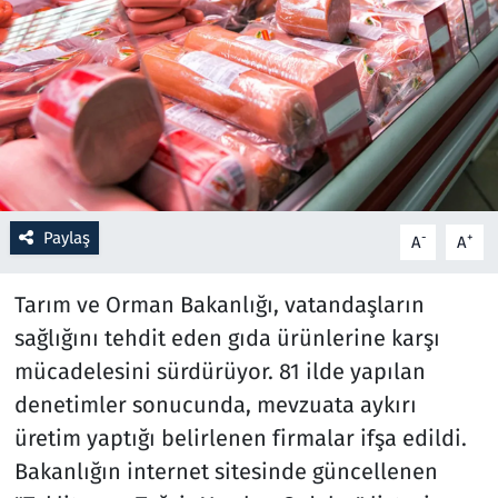
Resmi İlanlar
Rüya Tabirleri
Sağlık
Savunma Sanayi
Paylaş
-
+
A
A
Seçim 2023
Tarım ve Orman Bakanlığı, vatandaşların
Spor
sağlığını tehdit eden gıda ürünlerine karşı
mücadelesini sürdürüyor. 81 ilde yapılan
Teknoloji ve Bilim
denetimler sonucunda, mevzuata aykırı
üretim yaptığı belirlenen firmalar ifşa edildi.
Televizyon
Bakanlığın internet sitesinde güncellenen