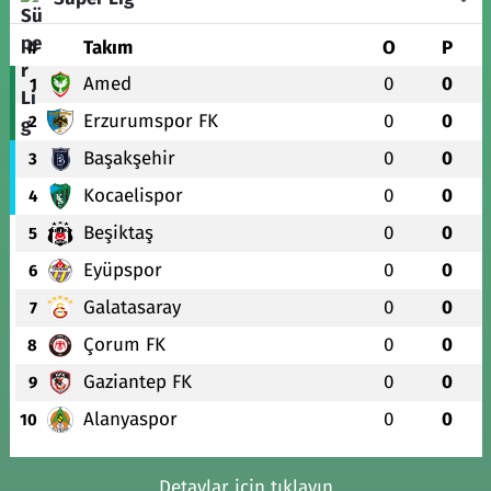
#
Takım
O
P
Amed
0
0
1
Erzurumspor FK
0
0
2
Başakşehir
0
0
3
Kocaelispor
0
0
4
Beşiktaş
0
0
5
Eyüpspor
0
0
6
Galatasaray
0
0
7
Çorum FK
0
0
8
Gaziantep FK
0
0
9
Alanyaspor
0
0
10
Detaylar için tıklayın