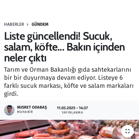
Gündem
HABERLER
GÜNDEM
Haber
Liste güncellendi! Sucuk,
Kültür Sanat
salam, köfte... Bakın içinden
neler çıktı
Kurumsal Haberler
Tarım ve Orman Bakanlığı gıda sahtekarlarını
Lezzet Durağı
bir bir duyurmaya devam ediyor. Listeye 6
farklı sucuk markası, köfte ve salam markaları
Memur ve Kamu
girdi.
Otomobil
NUSRET ODABAŞ
11.03.2025 - 14:37
MUHABIR
YAYINLANMA
Oyun
Ramazan