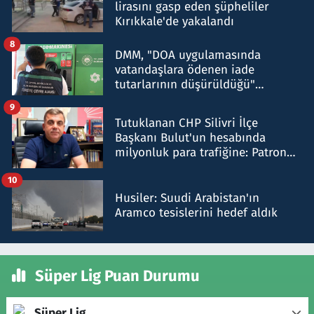
lirasını gasp eden şüpheliler
Kırıkkale'de yakalandı
8
DMM, "DOA uygulamasında
vatandaşlara ödenen iade
tutarlarının düşürüldüğü"
iddiasını yalanladı
9
Tutuklanan CHP Silivri İlçe
Başkanı Bulut'un hesabında
milyonluk para trafiğine: Patron
talimat verdi, ben gönderdim
10
Husiler: Suudi Arabistan'ın
Aramco tesislerini hedef aldık
Süper Lig Puan Durumu
Süper Lig