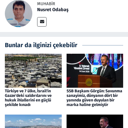
MUHABIR
Nusret Odabaş
Bunlar da ilginizi çekebilir
Türkiye ve 7 ülke, İsrail'in
SSB Başkanı Görgün: Savunma
Gazze'deki saldırılarını ve
sanayimiz, dünyanın dört bir
hukuk ihlallerini en güçlü
yanında güven duyulan bir
şekilde kınadı
marka haline gelmiştir