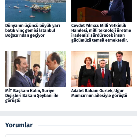
Dünyanın üçüncü büyük yarı
Cevdet Yılmaz: Milli Yetkinlik
batık vinç gemisi İstanbul
Hamlesi, milli teknoloji üretme
Boğazı'ndan geçiyor
irademizi sürdürecek insan
gücümüzü temsil etmektedir.
MİT Başkanı Kalın, Suriye
Adalet Bakanı Gürlek, Uğur
Dışişleri Bakanı Şeybani ile
Mumcu'nun ailesiyle görüştü
görüştü
Yorumlar