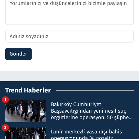
Gönder
Trend Haberler
1
Bakırköy Cumhuriyet
Başsavcılığı'ndan yeni nesil suç
örgütlerine operasyon: 50 şüpheli
hakkında gözaltı kararı
2
İzmir merkezli yasa dışı bahis
operasyonunda 34 gözaltı: