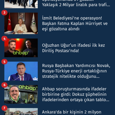
Yaklaşık 2 Milyar liralık para trafiği
tespit edildi
3
İzmit Belediyesi'ne operasyon!
Başkan Fatma Kaplan Hürriyet ve
eşi gözaltına alındı
4
Oğuzhan Uğur’un ifadesi ilk kez
Diriliş Postası'nda!
5
Rusya Başbakan Yardımcısı Novak,
Rusya-Türkiye enerji ortaklığının
stratejik nitelikte olduğunu
belirtti
6
Ahbap soruşturmasında ifadeler
birbirine girdi: Dokuz şüphelinin
ifadelerinden ortaya çıkan tablo
şok etti
7
Ankara'da bir kişinin 2 milyon